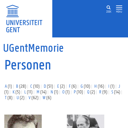
Overslaan en naar de inhoud gaan
ZOEK
MENU
UGentMemorie
Personen
A
(1)
B
(28)
C
(10)
D
(51)
E
(2)
F
(6)
G
(10)
H
(16)
I
(1)
J
(1)
K
(5)
L
(11)
M
(14)
N
(1)
O
(1)
P
(10)
Q
(2)
R
(9)
S
(14)
T
(8)
U
(2)
V
(62)
W
(6)