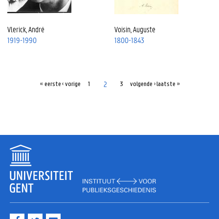
Vlerick, André
Voisin, Auguste
1919-1990
1800-1843
2
« eerste
‹ vorige
1
3
volgende ›
laatste »
F
T
M