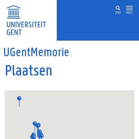
Overslaan en naar de inhoud gaan
ZOEK
MENU
UGentMemorie
Plaatsen