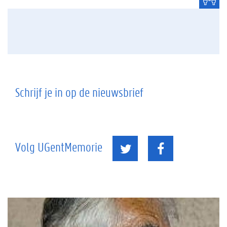
Schrijf je in op de nieuwsbrief
Volg UGentMemorie
F
T
a
w
c
i
e
t
b