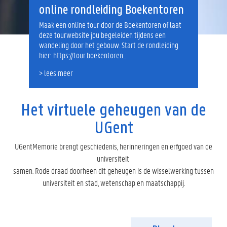
online rondleiding Boekentoren
Maak een online tour door de Boekentoren of laat
deze tourwebsite jou begeleiden tijdens een
wandeling door het gebouw. Start de rondleiding
hier: https://tour.boekentoren...
> lees meer
Het virtuele geheugen van de
UGent
UGentMemorie brengt geschiedenis, herinneringen en erfgoed van de
universiteit
samen. Rode draad doorheen dit geheugen is de wisselwerking tussen
universiteit en stad, wetenschap en maatschappij.