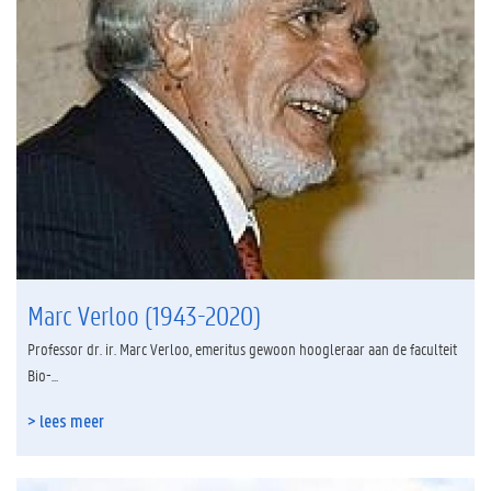
t
o
e
o
r
k
Marc Verloo (1943-2020)
Professor dr. ir. Marc Verloo, emeritus gewoon hoogleraar aan de faculteit
Bio-...
> lees meer