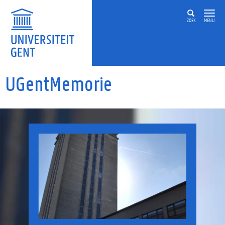
Overslaan en naar de inhoud gaan
ZOEK
MENU
UGentMemorie