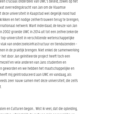
 een cruciaal onderdeel van UWC’s beleid, zowel op het
l wat overredingskracht van Jan om de Vlaamse
 deze universiteit in Kaapstad wel degelijk nood had
rikken en het nodige zelfvertrouwen terug te brengen,
ernationaal netwerk. Want inderdaad, de keuze van Jan
in 2002 groeide UWC in 2014 uit tot een zelfverzekerde
top-universiteit in verschillende wetenschappelijke
vlak van onderzoeksinfrastructuur en tienduizenden -
men in de praktijk brengen. Niet enkel de samenwerking
 het door Jan geïnitieerde project heeft toch een
ezelf en vele anderen van Jans studenten en
enden geworden en we hebben het maatschappelijke en
 heeft mij geïntroduceerd aan UWC en vandaag, als
teeds zeer nauw samen met deze universiteit, die zelfs
t.
alen en Culturen begon… Wist ik veel, dat die opleiding,