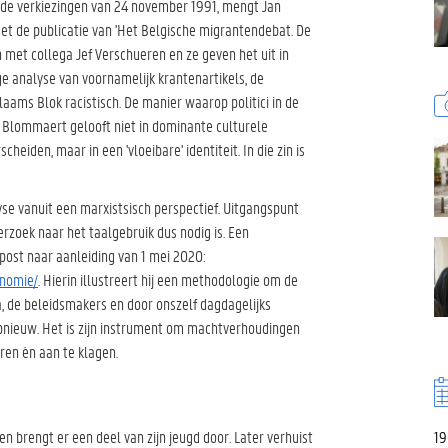
ij de verkiezingen van 24 november 1991, mengt Jan
met de publicatie van 'Het Belgische migrantendebat. De
n met collega Jef Verschueren en ze geven het uit in
e analyse van voornamelijk krantenartikels, de
Vlaams Blok racistisch. De manier waarop politici in de
. Blommaert gelooft niet in dominante culturele
eiden, maar in een 'vloeibare' identiteit. In die zin is
e vanuit een marxistsisch perspectief. Uitgangspunt
erzoek naar het taalgebruik dus nodig is. Een
 post naar aanleiding van 1 mei 2020:
onomie/
. Hierin illustreert hij een methodologie om de
, de beleidsmakers en door onszelf dagdagelijks
nieuw. Het is zijn instrument om machtverhoudingen
ren èn aan te klagen.
19
brengt er een deel van zijn jeugd door. Later verhuist