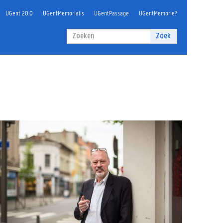
UGent 20.0
UGentMemorialis
UGentPassage
UGentMemorie?
Zoekveld
Zoek
Zoeken