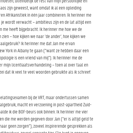
tmoeten, uiteindelijk de rest van mijn persoonlijke en
aos zijn geweest, want omdat ik al een opleiding
en Afrikanistiek in één jaar combineren. Ik herinner me
e wordt verwacht – ambitieus zijn en de lat altijd een
an me heeft bijgebracht. Ik herinner me hoe we de
en – hoe kijken we naar ‘de ander’, hoe kijken we
 taalgebruik? Ik herinner me dat Jan me ervan
 New York in Albany te gaan (“want ze hebben daar een
pologie is een vriend van mij”). Ik herinner me de
er mijn licentiaatsverhandeling – toen al over taal en
i dat ik veel te veel woorden gebruikte als ik schreef.
oelatingsexamen bij de VRT, maar ondertussen samen
algebruik, macht en verzoening in post-apartheid Zuid-
aalde ik die BOF-beurs ook binnen. Ik herinner me vier
en die me werden gegeven door Jan (“er is altijd geld te
aar geen zorgen”), zoveel inspirerende gesprekken als
literatuur, zoveel concrete tips (“je kunt je opgeven