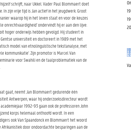
On
hijzelf schrijft, naar Ukkel. Vader Paul Blommaert doet
19
n zijn vrije tijd is Jan actief in het jeugdwerk. Groot
anier waarop hij in het leven staat en voor de keuzes
19
iale onrechtvaardigheid' ondervindt hij er aan den lijve.
20
it hoger onderwijs hebben gevolgd. Hij studeert in
e Gentse universiteit en doctoreert in 1989 met het
gmatisch model van etnolinguïstische tekstanalyse, met
rele kommunikatie'. Zijn promotor is Marcel Van
Seminarie voor Swahili en de taalproblematiek van de
Va
.
taat gaat, neemt Jan Blommaert gedurende één
ersiteit Antwerpen, waar hij onderzoeksdirecteur wordt
het academiejaar 1992-93 gaan ook de professoren John
jzend korps helemaal onthoofd wordt. In een
rdigers ook Van Spaandonck en Blommaert het woord
Afrikanistiek door ondoordachte besparingen aan de