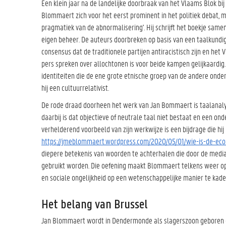
Een klein jaar na de landelijke doorbraak van het Vlaams Blok b
Blommaert zich voor het eerst prominent in het politiek debat, 
pragmatiek van de abnormalisering'. Hij schrijft het boekje same
eigen beheer. De auteurs doorbreken op basis van een taalkundig
consensus dat de traditionele partijen antiracistisch zijn en het 
pers spreken over allochtonen is voor beide kampen gelijkaardig
identiteiten die de ene grote etnische groep van de andere ondersch
hij een cultuurrelativist.
De rode draad doorheen het werk van Jan Bommaert is taalanalys
daarbij is dat objectieve of neutrale taal niet bestaat en een ond
verhelderend voorbeeld van zijn werkwijze is een bijdrage die hij
https://jmeblommaert.wordpress.com/2020/05/01/wie-is-de-ec
diepere betekenis van woorden te achterhalen die door de media
gebruikt worden. Die oefening maakt Blommaert telkens weer op
en sociale ongelijkheid op een wetenschappelijke manier te kade
Het belang van Brussel
Jan Blommaert wordt in Dendermonde als slagerszoon geboren en 