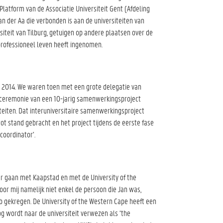
Platform van de Associatie Universiteit Gent (Afdeling
n der Aa die verbonden is aan de universiteiten van
iteit van Tilburg, getuigen op andere plaatsen over de
rofessioneel leven heeft ingenomen.
i 2014. We waren toen met een grote delegatie van
sceremonie van een 10-jarig samenwerkingsproject
teiten. Dat interuniversitaire samenwerkingsproject
t stand gebracht en het project tijdens de eerste fase
coordinator’.
er gaan met Kaapstad en met de University of the
r mij namelijk niet enkel de persoon die Jan was,
b gekregen. De University of the Western Cape heeft een
og wordt naar de universiteit verwezen als ‘the