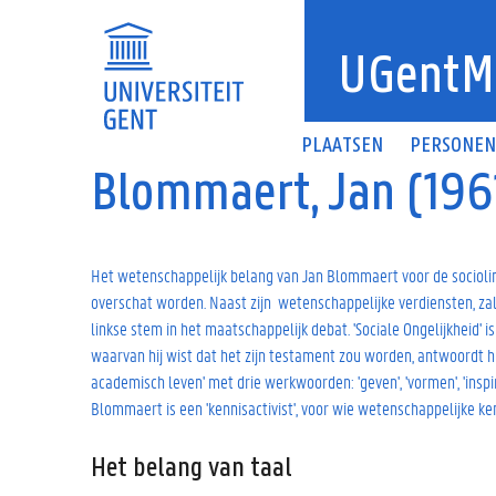
Overslaan en naar de inhoud gaan
UGentM
PLAATSEN
PERSONE
Blommaert, Jan (196
Het wetenschappelijk belang van Jan Blommaert voor de sociolin
overschat worden. Naast zijn wetenschappelijke verdiensten, zal
linkse stem in het maatschappelijk debat. 'Sociale Ongelijkheid' is 
waarvan hij wist dat het zijn testament zou worden, antwoordt hij
academisch leven' met drie werkwoorden: 'geven', 'vormen', 'inspir
Blommaert is een 'kennisactivist', voor wie wetenschappelijke ke
Het belang van taal