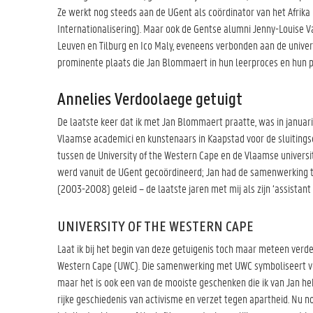
Ze werkt nog steeds aan de UGent als coördinator van het Afrika 
Internationalisering). Maar ook de Gentse alumni Jenny-Louise Va
Leuven en Tilburg en Ico Maly, eveneens verbonden aan de univers
prominente plaats die Jan Blommaert in hun leerproces en hun p
Annelies Verdoolaege getuigt
De laatste keer dat ik met Jan Blommaert praatte, was in januar
Vlaamse academici en kunstenaars in Kaapstad voor de sluiting
tussen de University of the Western Cape en de Vlaamse universi
werd vanuit de UGent gecoördineerd; Jan had de samenwerking to
(2003-2008) geleid – de laatste jaren met mij als zijn ‘assistant 
UNIVERSITY OF THE WESTERN CAPE
Laat ik bij het begin van deze getuigenis toch maar meteen verd
Western Cape (UWC). Die samenwerking met UWC symboliseert voo
maar het is ook een van de mooiste geschenken die ik van Jan he
rijke geschiedenis van activisme en verzet tegen apartheid. Nu n