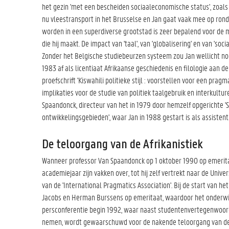
het gezin 'met een bescheiden sociaaleconomische status', zoals 
nu vleestransport in het Brusselse en Jan gaat vaak mee op ronde. I
worden in een superdiverse grootstad is zeer bepalend voor de m
die hij maakt. De impact van 'taal', van 'globalisering' en van 'soc
Zonder het Belgische studiebeurzen systeem zou Jan wellicht noo
1983 af als licentiaat Afrikaanse geschiedenis en filologie aan d
proefschrift
'Kiswahili politieke stijl : voorstellen voor een pra
implikaties voor de studie van politiek taalgebruik en interkultu
Spaandonck, directeur van het in 1979 door hemzelf opgerichte '
ontwikkelingsgebieden',
waar Jan in 1988 gestart is als assistent
De teloorgang van de Afrikanistiek
Wanneer professor Van Spaandonck op 1 oktober 1990 op emeri
academiejaar zijn vakken over, tot hij zelf vertrekt naar de Univ
van de 'International Pragmatics Association'. Bij de start van 
Jacobs en Herman Burssens op emeritaat, waardoor het onderwi
persconferentie begin 1992, waar naast studentenvertegenwoo
nemen, wordt gewaarschuwd voor de nakende teloorgang van de 