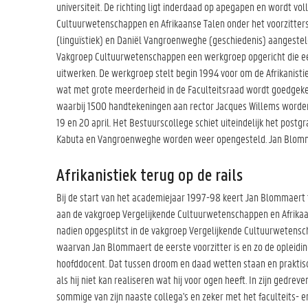
universiteit. De richting ligt inderdaad op apegapen en wordt v
Cultuurwetenschappen en Afrikaanse Talen onder het voorzitters
(linguïstiek) en Daniël Vangroenweghe (geschiedenis) aangesteld
Vakgroep Cultuurwetenschappen een werkgroep opgericht die ee
uitwerken. De werkgroep stelt begin 1994 voor om de Afrikanisti
wat met grote meerderheid in de Faculteitsraad wordt goedgekeur
waarbij 1500 handtekeningen aan rector Jacques Willems worden
19 en 20 april. Het Bestuurscollege schiet uiteindelijk het pos
Kabuta en Vangroenweghe worden weer opengesteld. Jan Blomm
Afrikanistiek terug op de rails
Bij de start van het academiejaar 1997-98 keert Jan Blommaert
aan de vakgroep Vergelijkende Cultuurwetenschappen en Afrikaa
nadien opgesplitst in de vakgroep Vergelijkende Cultuurwetensc
waarvan Jan Blommaert de eerste voorzitter is en zo de opleidin
hoofddocent. Dat tussen droom en daad wetten staan en praktis
als hij niet kan realiseren wat hij voor ogen heeft. In zijn gedre
sommige van zijn naaste collega's en zeker met het faculteits- en