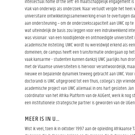
intellectual home of the left’ en maatschappelijk engagement is
vlak van onderwijs als onderzoek. Naar verluidt vergde het hee
universitaire ontwikkelingssamenwerking ervan te overtuigen dat
aan ondersteuning – om de onderzoekscapaciteit aan UWC op te k
wat uiteindelijk de basis zou leggen voor een indrukwekkend int
was visionair: van een noodlijdende en ontmoedigde universiteit 
academische instelling. UWC wordt nu wereldwijd erkend als een 
domeinen; de campus heeft een transformatie ondergaan op het 
vaak kansarme - studenten kunnen dankzij UWC jaarlijks hun dro
met de Vlaamse universiteiten is hiervoor verantwoordelijk, maar
nieuwe en bepalende dynamiek teweeg gebracht aan UWC. Voor m
doctorandi is UWC uitgegroeid tot een thuis, collega’s zijn vri
academische project van UWC allemaal in ons hart gesloten. Jan
coördinator van het Afrika Platform van de AUGent, werk ik nog s
een institutionele strategische partner is geworden van de UGen
MEER IS IN U...
Wist ik veel, toen ik in oktober 1997 aan de opleiding Afrikaanse T