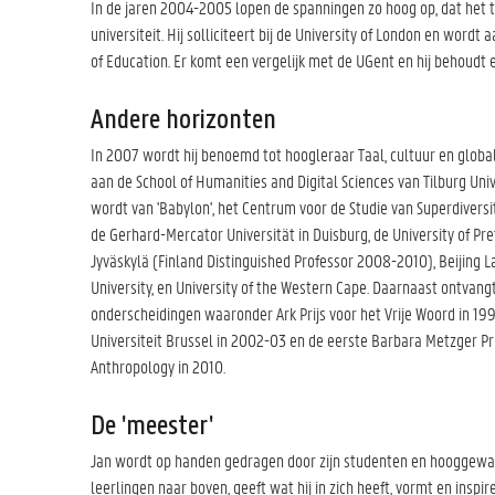
In de jaren 2004-2005 lopen de spanningen zo hoog op, dat het
universiteit. Hij solliciteert bij de University of London en wordt
of Education. Er komt een vergelijk met de UGent en hij behoudt
Andere horizonten
In 2007 wordt hij benoemd tot hoogleraar Taal, cultuur en glob
aan de School of Humanities and Digital Sciences van Tilburg Uni
wordt van 'Babylon', het Centrum voor de Studie van Superdivers
de Gerhard-Mercator Universität in Duisburg, de University of Preto
Jyväskylä (Finland Distinguished Professor 2008-2010), Beijing L
University, en University of the Western Cape. Daarnaast ontvan
onderscheidingen waaronder Ark Prijs voor het Vrije Woord in 199
Universiteit Brussel in 2002-03 en de eerste Barbara Metzger P
Anthropology in 2010.
De 'meester'
Jan wordt op handen gedragen door zijn studenten en hooggewaard
leerlingen naar boven, geeft wat hij in zich heeft, vormt en inspi