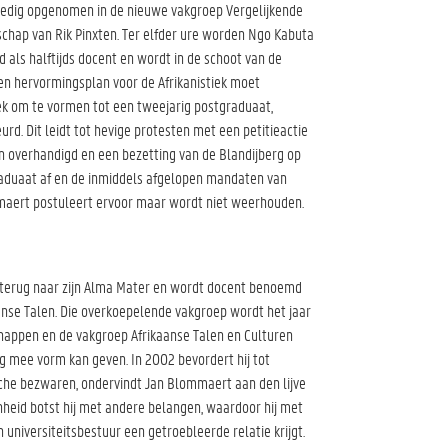
olledig opgenomen in de nieuwe vakgroep Vergelijkende
chap van Rik Pinxten. Ter elfder ure worden Ngo Kabuta
 als halftijds docent en wordt in de schoot van de
n hervormingsplan voor de Afrikanistiek moet
ek om te vormen tot een tweejarig postgraduaat,
d. Dit leidt tot hevige protesten met een petitieactie
 overhandigd en een bezetting van de Blandijberg op
tgraduaat af en de inmiddels afgelopen mandaten van
aert postuleert ervoor maar wordt niet weerhouden.
 terug naar zijn Alma Mater en wordt docent benoemd
nse Talen. Die overkoepelende vakgroep wordt het jaar
happen en de vakgroep Afrikaanse Talen en Culturen
g mee vorm kan geven. In 2002 bevordert hij tot
che bezwaren, ondervindt Jan Blommaert aan den lijve
venheid botst hij met andere belangen, waardoor hij met
 universiteitsbestuur een getroebleerde relatie krijgt.