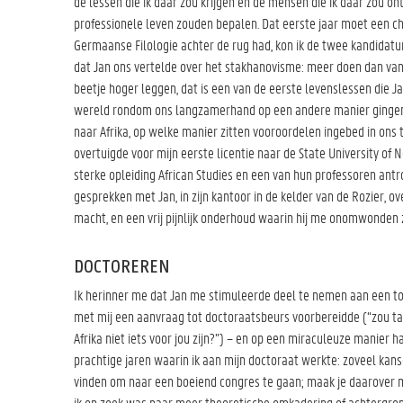
de lessen die ik daar zou krijgen en de mensen die ik daar zou on
professionele leven zouden bepalen. Dat eerste jaar moet een ch
Germaanse Filologie achter de rug had, kon ik de twee kandidatur
dat Jan ons vertelde over het stakhanovisme: meer doen dan van j
beetje hoger leggen, dat is een van de eerste levenslessen die J
wereld rondom ons langzamerhand op een andere manier gingen zi
naar Afrika, op welke manier zitten vooroordelen ingebed in ons
overtuigde voor mijn eerste licentie naar de State University of
sterke opleiding African Studies en een van hun professoren antro
gesprekken met Jan, in zijn kantoor in de kelder van de Rozier, ov
macht, en een vrij pijnlijk onderhoud waarin hij me onomwonden ze
DOCTOREREN
Ik herinner me dat Jan me stimuleerde deel te nemen aan een t
met mij een aanvraag tot doctoraatsbeurs voorbereidde (“zou ta
Afrika niet iets voor jou zijn?”) – en op een miraculeuze manier h
prachtige jaren waarin ik aan mijn doctoraat werkte: zoveel kans
vinden om naar een boeiend congres te gaan; maak je daarover m
ik op zoek was naar meer theoretische omkadering of achtergrond