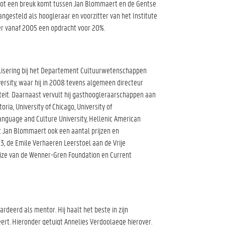
 tot een breuk komt tussen Jan Blommaert en de Gentse
 aangesteld als hoogleraar en voorzitter van het Institute
 er vanaf 2005 een opdracht voor 20%.
alisering bij het Departement Cultuurwetenschappen
versity, waar hij in 2008 tevens algemeen directeur
iteit. Daarnaast vervult hij gasthoogleraarschappen aan
ria, University of Chicago, University of
anguage and Culture University, Hellenic American
gt Jan Blommaert ook een aantal prijzen en
3, de Emile Verhaeren Leerstoel aan de Vrije
rize van de Wenner-Gren Foundation en Current
eerd als mentor. Hij haalt het beste in zijn
reert. Hieronder getuigt Annelies Verdoolaege hierover.