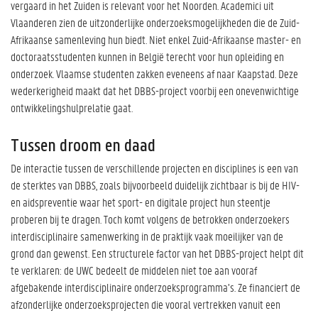
vergaard in het Zuiden is relevant voor het Noorden. Academici uit
Vlaanderen zien de uitzonderlijke onderzoeksmogelijkheden die de Zuid-
Afrikaanse samenleving hun biedt. Niet enkel Zuid-Afrikaanse master- en
doctoraatsstudenten kunnen in België terecht voor hun opleiding en
onderzoek. Vlaamse studenten zakken eveneens af naar Kaapstad. Deze
wederkerigheid maakt dat het DBBS-project voorbij een onevenwichtige
ontwikkelingshulprelatie gaat.
Tussen droom en daad
De interactie tussen de verschillende projecten en disciplines is een van
de sterktes van DBBS, zoals bijvoorbeeld duidelijk zichtbaar is bij de HIV-
en aidspreventie waar het sport- en digitale project hun steentje
proberen bij te dragen. Toch komt volgens de betrokken onderzoekers
interdisciplinaire samenwerking in de praktijk vaak moeilijker van de
grond dan gewenst. Een structurele factor van het DBBS-project helpt dit
te verklaren: de UWC bedeelt de middelen niet toe aan vooraf
afgebakende interdisciplinaire onderzoeksprogramma’s. Ze financiert de
afzonderlijke onderzoeksprojecten die vooral vertrekken vanuit een