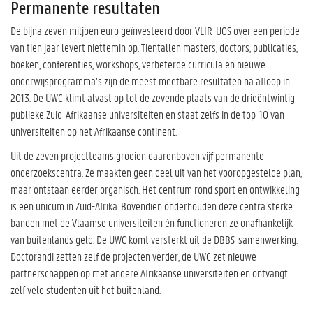
Permanente resultaten
De bijna zeven miljoen euro geïnvesteerd door VLIR-UOS over een periode
van tien jaar levert niettemin op. Tientallen masters, doctors, publicaties,
boeken, conferenties, workshops, verbeterde curricula en nieuwe
onderwijsprogramma’s zijn de meest meetbare resultaten na afloop in
2013. De UWC klimt alvast op tot de zevende plaats van de drieëntwintig
publieke Zuid-Afrikaanse universiteiten en staat zelfs in de top-10 van
universiteiten op het Afrikaanse continent.
Uit de zeven projectteams groeien daarenboven vijf permanente
onderzoekscentra. Ze maakten geen deel uit van het vooropgestelde plan,
maar ontstaan eerder organisch. Het centrum rond sport en ontwikkeling
is een unicum in Zuid-Afrika. Bovendien onderhouden deze centra sterke
banden met de Vlaamse universiteiten én functioneren ze onafhankelijk
van buitenlands geld. De UWC komt versterkt uit de DBBS-samenwerking.
Doctorandi zetten zelf de projecten verder, de UWC zet nieuwe
partnerschappen op met andere Afrikaanse universiteiten en ontvangt
zelf vele studenten uit het buitenland.