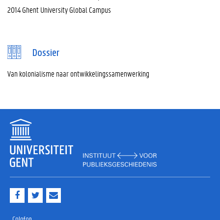
2014 Ghent University Global Campus
Dossier
Van kolonialisme naar ontwikkelingssamenwerking
F
T
M
a
w
a
c
i
i
e
t
l
Colofon