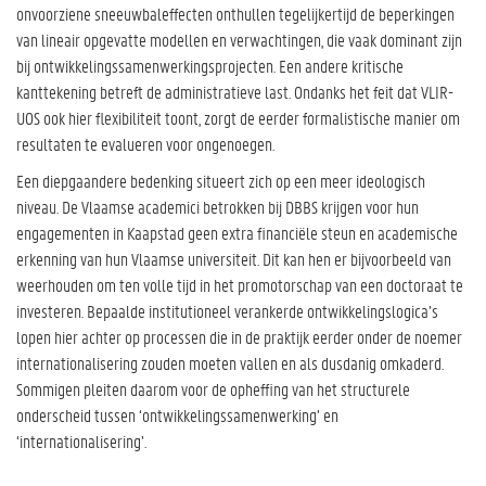
onvoorziene sneeuwbaleffecten onthullen tegelijkertijd de beperkingen
van lineair opgevatte modellen en verwachtingen, die vaak dominant zijn
bij ontwikkelingssamenwerkingsprojecten. Een andere kritische
kanttekening betreft de administratieve last. Ondanks het feit dat VLIR-
UOS ook hier flexibiliteit toont, zorgt de eerder formalistische manier om
resultaten te evalueren voor ongenoegen.
Een diepgaandere bedenking situeert zich op een meer ideologisch
niveau. De Vlaamse academici betrokken bij DBBS krijgen voor hun
engagementen in Kaapstad geen extra financiële steun en academische
erkenning van hun Vlaamse universiteit. Dit kan hen er bijvoorbeeld van
weerhouden om ten volle tijd in het promotorschap van een doctoraat te
investeren. Bepaalde institutioneel verankerde ontwikkelingslogica’s
lopen hier achter op processen die in de praktijk eerder onder de noemer
internationalisering zouden moeten vallen en als dusdanig omkaderd.
Sommigen pleiten daarom voor de opheffing van het structurele
onderscheid tussen ‘ontwikkelingssamenwerking’ en
‘internationalisering’.