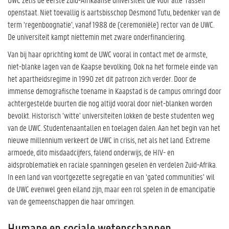
openstaat. Niet toevallig is aartsbisschop Desmond Tutu, bedenker van de
term ‘regenboognatie’, vanaf 1988 de (ceremoniële) rector van de UWC.
De universiteit kampt niettemin met zware onderfinanciering.
Van bij haar oprichting komt de UWC vooral in contact met de armste,
niet-blanke lagen van de Kaapse bevolking. Ook na het formele einde van
het apartheidsregime in 1990 zet dit patroon zich verder. Door de
immense demografische toename in Kaapstad is de campus omringd door
achtergestelde buurten die nog altijd vooral door niet-blanken worden
bevolkt. Historisch ‘witte’ universiteiten lokken de beste studenten weg
van de UWC. Studentenaantallen en toelagen dalen. Aan het begin van het
nieuwe millennium verkeert de UWC in crisis, net als het land. Extreme
armoede, dito misdaadcijfers, falend onderwijs, de HIV- en
aidsproblematiek en raciale spanningen geselen én verdelen Zuid-Afrika.
In een land van voortgezette segregatie en van ‘gated communities’ wil
de UWC evenwel geen eiland zijn, maar een rol spelen in de emancipatie
van de gemeenschappen die haar omringen.