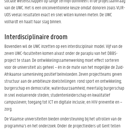
sociale wetenschappen op lange termijn domineert in de projectaanvraag
van de UWC. Het is een onconventionele keuze omdat donoren zoals VLIR-
UOS veelal resultaten exact en snel willen kunnen meten. De UWC
volhardt en haalt haar slag binnen.
Interdisciplinaire droom
Bovendien wil de UWC inzetten op een interdisciplinair model. Vijf van de
zeven UWC-faculteiten komen alvast onder de paraplu van het DBBS-
project te staan. De ontwikkelingssamenwerking moet effect sorteren
voor de universiteit als geheel – én in de mate van het mogelijke de Zuid-
Afrikaanse samenleving positief beïnvloeden. Zeven projectteams geven
structuur aan de ambitieuze doelstellingen: rond sport en ontwikkeling;
burgerschap en democratie; waterduurzaamheid; meertalig burgerschap
in snel evoluerende steden; studentenleiderschap en kwalitatief
campusleven; toegang tot ICT en digitale inclusie; en HIV-preventie en –
zorg.
De Vlaamse universiteiten bieden ondersteuning bij het uitrollen van de
programma’s en het onderzoek. Onder de projectleiders uit Gent tellen