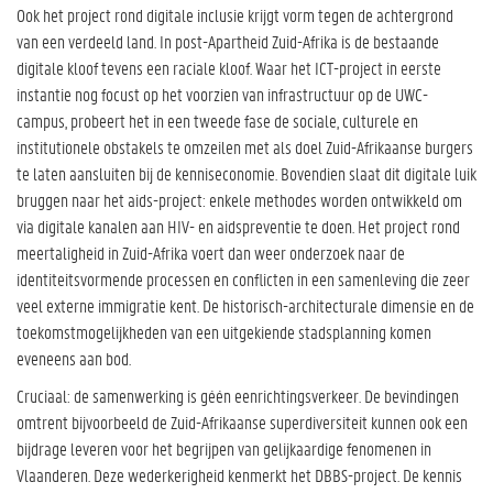
Ook het project rond digitale inclusie krijgt vorm tegen de achtergrond
van een verdeeld land. In post-Apartheid Zuid-Afrika is de bestaande
digitale kloof tevens een raciale kloof. Waar het ICT-project in eerste
instantie nog focust op het voorzien van infrastructuur op de UWC-
campus, probeert het in een tweede fase de sociale, culturele en
institutionele obstakels te omzeilen met als doel Zuid-Afrikaanse burgers
te laten aansluiten bij de kenniseconomie. Bovendien slaat dit digitale luik
bruggen naar het aids-project: enkele methodes worden ontwikkeld om
via digitale kanalen aan HIV- en aidspreventie te doen. Het project rond
meertaligheid in Zuid-Afrika voert dan weer onderzoek naar de
identiteitsvormende processen en conflicten in een samenleving die zeer
veel externe immigratie kent. De historisch-architecturale dimensie en de
toekomstmogelijkheden van een uitgekiende stadsplanning komen
eveneens aan bod.
Cruciaal: de samenwerking is géén eenrichtingsverkeer. De bevindingen
omtrent bijvoorbeeld de Zuid-Afrikaanse superdiversiteit kunnen ook een
bijdrage leveren voor het begrijpen van gelijkaardige fenomenen in
Vlaanderen. Deze wederkerigheid kenmerkt het DBBS-project. De kennis