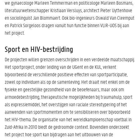
we gynaecologe Marleen Temmerman en politicologe Marleen Bosmans,
literatuurwetenschapper Kristiaan Versluys, architect Pieter Uyttenhove
en sociolinguïst Jan Blommaert. Ook bio-ingenieurs Oswald Van Cleemput
en Patrick Sorgeloos dragen vanuit hun functie binnen VLIR-UOS bij aan
het project.
Sport en HIV-bestrijding
De projecten willen grenzen overschrijden in een verdeelde maatschappij.
Het sportproject, onder leiding van de UGent en de KUL, verkent
bijvoorbeeld de verschillende positieve effecten van sportparticipatie,
zowel op individuen als op de samenleving. Het draait niet enkel om de
fysieke en geestelijke gezondheid van de beoefenaars, maar ook om
armoedebestrijding, therapeutische mogelijkheden bij traumahulp, sport
als expressiemiddel, het overstijgen van raciale stereotypering of het
aanwenden van sportmomenten om te sensibiliseren over bijvoorbeeld
het HIV-thema. De organisatie van het wereldkampioenschap voetbal in
Zuid-Afrika in 2010 biedt de gedroomde context. Bovendien onderzoekt
het project hoe sport kan bijdragen aan het uitbouwen van de