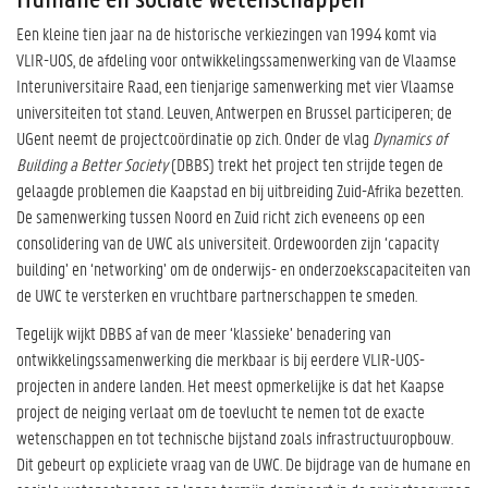
Humane en sociale wetenschappen
Een kleine tien jaar na de historische verkiezingen van 1994 komt via
VLIR-UOS, de afdeling voor ontwikkelingssamenwerking van de Vlaamse
Interuniversitaire Raad, een tienjarige samenwerking met vier Vlaamse
universiteiten tot stand. Leuven, Antwerpen en Brussel participeren; de
UGent neemt de projectcoördinatie op zich. Onder de vlag
Dynamics of
Building a Better Society
(DBBS) trekt het project ten strijde tegen de
gelaagde problemen die Kaapstad en bij uitbreiding Zuid-Afrika bezetten.
De samenwerking tussen Noord en Zuid richt zich eveneens op een
consolidering van de UWC als universiteit. Ordewoorden zijn ‘capacity
building’ en ‘networking’ om de onderwijs- en onderzoekscapaciteiten van
de UWC te versterken en vruchtbare partnerschappen te smeden.
Tegelijk wijkt DBBS af van de meer ‘klassieke’ benadering van
ontwikkelingssamenwerking die merkbaar is bij eerdere VLIR-UOS-
projecten in andere landen. Het meest opmerkelijke is dat het Kaapse
project de neiging verlaat om de toevlucht te nemen tot de exacte
wetenschappen en tot technische bijstand zoals infrastructuuropbouw.
Dit gebeurt op expliciete vraag van de UWC. De bijdrage van de humane en