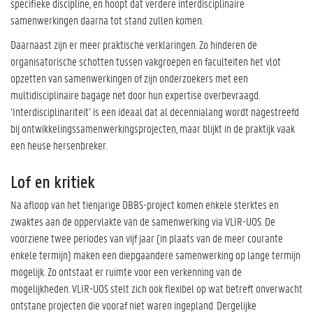
specifieke discipline, en hoopt dat verdere interdisciplinaire
samenwerkingen daarna tot stand zullen komen.
Daarnaast zijn er meer praktische verklaringen. Zo hinderen de
organisatorische schotten tussen vakgroepen en faculteiten het vlot
opzetten van samenwerkingen of zijn onderzoekers met een
multidisciplinaire bagage net door hun expertise overbevraagd.
‘Interdisciplinariteit’ is een ideaal dat al decennialang wordt nagestreefd
bij ontwikkelingssamenwerkingsprojecten, maar blijkt in de praktijk vaak
een heuse hersenbreker.
Lof en kritiek
Na afloop van het tienjarige DBBS-project komen enkele sterktes en
zwaktes aan de oppervlakte van de samenwerking via VLIR-UOS. De
voorziene twee periodes van vijf jaar (in plaats van de meer courante
enkele termijn) maken een diepgaandere samenwerking op lange termijn
mogelijk. Zo ontstaat er ruimte voor een verkenning van de
mogelijkheden. VLIR-UOS stelt zich ook flexibel op wat betreft onverwacht
ontstane projecten die vooraf niet waren ingepland. Dergelijke