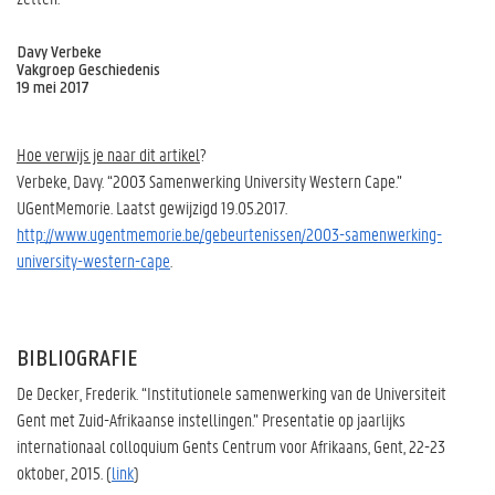
Davy Verbeke
Vakgroep Geschiedenis
19 mei 2017
Hoe verwijs je naar dit artikel
?
Verbeke, Davy. “2003 Samenwerking University Western Cape.”
UGentMemorie. Laatst gewijzigd 19.05.2017.
http://www.ugentmemorie.be/gebeurtenissen/2003-samenwerking-
university-western-cape
.
BIBLIOGRAFIE
De Decker, Frederik. “Institutionele samenwerking van de Universiteit
Gent met Zuid-Afrikaanse instellingen.” Presentatie op jaarlijks
internationaal colloquium Gents Centrum voor Afrikaans, Gent, 22-23
oktober, 2015. (
link
)