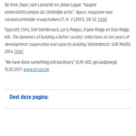
De Vree, Daan, Sam Lanckriet en Johan Lagae. “Kaapse
universiteitscampus als stedelijke actor.”
Agora: magazine voor
sociaalruimtelijke vraagstukken
27, nr. 2 (2011): 28-32. (
link
)
Tapscott, Chris, Stef Slembrouck, Larry Pokpas, Elaine Ridge en Stan Ridge,
eds.
The dynamics of building a better society: reflections on ten years of
development cooperation and capacity building
. Stellenbosch: SUN MeDIA,
2014. (
link
)
“We have done something extraordinary.” VLIR-UOS, geraadpleegd
15.05.2017.
www.vliruos.be
Deel deze pagina: