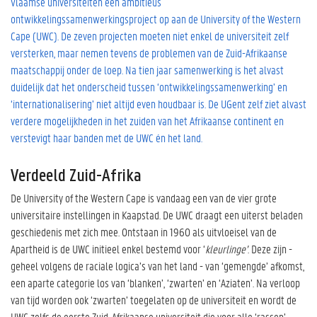
Vlaamse universiteiten een ambitieus
ontwikkelingssamenwerkingsproject op aan de University of the Western
Cape (UWC). De zeven projecten moeten niet enkel de universiteit zelf
versterken, maar nemen tevens de problemen van de Zuid-Afrikaanse
maatschappij onder de loep. Na tien jaar samenwerking is het alvast
duidelijk dat het onderscheid tussen ‘ontwikkelingssamenwerking’ en
‘internationalisering’ niet altijd even houdbaar is. De UGent zelf ziet alvast
verdere mogelijkheden in het zuiden van het Afrikaanse continent en
verstevigt haar banden met de UWC én het land.
Verdeeld Zuid-Afrika
De University of the Western Cape is vandaag een van de vier grote
universitaire instellingen in Kaapstad. De UWC draagt een uiterst beladen
geschiedenis met zich mee. Ontstaan in 1960 als uitvloeisel van de
Apartheid is de UWC initieel enkel bestemd voor ‘
kleurlinge’
. Deze zijn -
geheel volgens de raciale logica’s van het land - van ‘gemengde’ afkomst,
een aparte categorie los van ‘blanken’, ‘zwarten’ en ‘Aziaten’. Na verloop
van tijd worden ook ‘zwarten’ toegelaten op de universiteit en wordt de
UWC zelfs de eerste Zuid-Afrikaanse universiteit die voor alle ‘rassen’