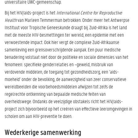
universitaire UWC-gemeenschap.
Bij het HIV/aids-project is het
International Centre for Reproductive
Health
van Marleen Temmerman betrokken. Onder meer het Antwerpse
Instituut voor Tropische Geneeskunde draagt bij. Zuid-Afrika is het land
met de meeste HIV-besmettingen ter wereld, een epidemie met een
verwoestende impact. Ook hier vergt de complexe Zuid-Afrikaanse
samenleving een grensoverschrijdende aanpak. Een puur medische
benadering volstaat niet door de politieke en sociale dimensies van het
fenomeen: specifieke genderrelaties en –geweld, misbruik van
verdovende middelen, de toegang tot gezondheidszorg, een ‘aids-
moeheid’ onder de bevolking, de aanwezigheid van zeer conservatieve
wereldbeelden die voorbehoedsmiddelen afwijzen tot zelfs de
regelrechte ontkenning van bepaalde medische feiten van
overheidswege. Ondanks de veelzijdige obstakels richt het HIV/aids-
project zich bijvoorbeeld op het creëren van effectieve leeromgevingen in
scholen om aan HIV-preventie te doen.
Wederkerige samenwerking