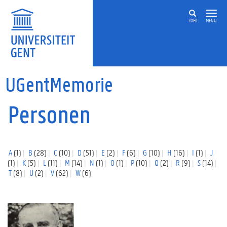
Overslaan en naar de inhoud gaan
ZOEK
MENU
UGentMemorie
Personen
A
(1)
B
(28)
C
(10)
D
(51)
E
(2)
F
(6)
G
(10)
H
(16)
I
(1)
J
(1)
K
(5)
L
(11)
M
(14)
N
(1)
O
(1)
P
(10)
Q
(2)
R
(9)
S
(14)
T
(8)
U
(2)
V
(62)
W
(6)