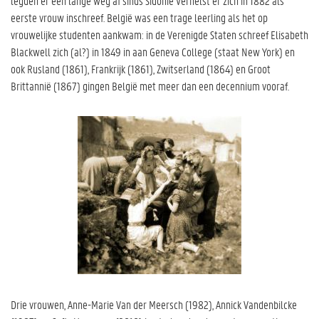
legden er een lange weg af sinds Sidonie Verhelst er zich in 1882 als
eerste vrouw inschreef. België was een trage leerling als het op
vrouwelijke studenten aankwam: in de Verenigde Staten schreef Elisabeth
Blackwell zich (al?) in 1849 in aan Geneva College (staat New York) en
ook Rusland (1861), Frankrijk (1861), Zwitserland (1864) en Groot
Brittannië (1867) gingen België met meer dan een decennium vooraf.
Drie vrouwen, Anne-Marie Van der Meersch (1982), Annick Vandenbilcke