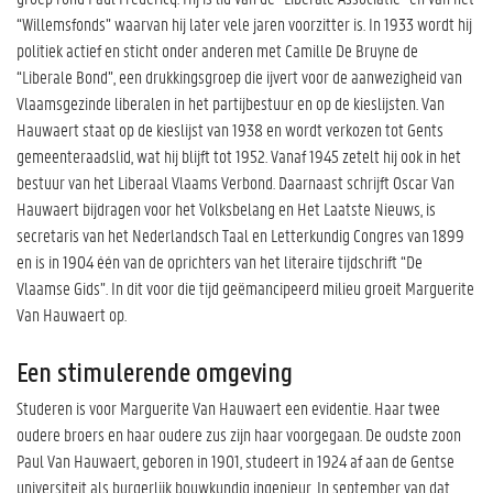
“Willemsfonds” waarvan hij later vele jaren voorzitter is. In 1933 wordt hij
politiek actief en sticht onder anderen met Camille De Bruyne de
“Liberale Bond”, een drukkingsgroep die ijvert voor de aanwezigheid van
Vlaamsgezinde liberalen in het partijbestuur en op de kieslijsten. Van
Hauwaert staat op de kieslijst van 1938 en wordt verkozen tot Gents
gemeenteraadslid, wat hij blijft tot 1952. Vanaf 1945 zetelt hij ook in het
bestuur van het Liberaal Vlaams Verbond. Daarnaast schrijft Oscar Van
Hauwaert bijdragen voor het Volksbelang en Het Laatste Nieuws, is
secretaris van het Nederlandsch Taal en Letterkundig Congres van 1899
en is in 1904 één van de oprichters van het literaire tijdschrift “De
Vlaamse Gids”. In dit voor die tijd geëmancipeerd milieu groeit Marguerite
Van Hauwaert op.
Een stimulerende omgeving
Studeren is voor Marguerite Van Hauwaert een evidentie. Haar twee
oudere broers en haar oudere zus zijn haar voorgegaan. De oudste zoon
Paul Van Hauwaert, geboren in 1901, studeert in 1924 af aan de Gentse
universiteit als burgerlijk bouwkundig ingenieur. In september van dat