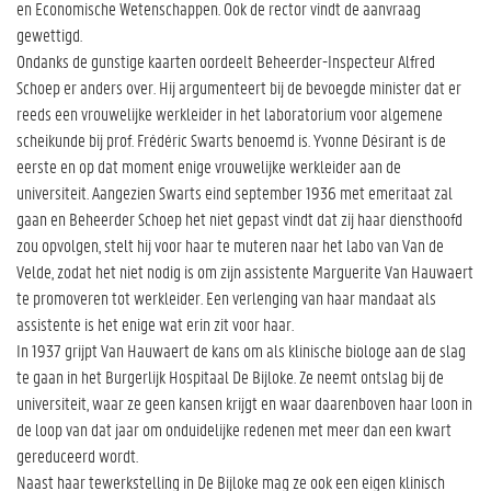
en Economische Wetenschappen. Ook de rector vindt de aanvraag
gewettigd.
Ondanks de gunstige kaarten oordeelt Beheerder-Inspecteur Alfred
Schoep er anders over. Hij argumenteert bij de bevoegde minister dat er
reeds een vrouwelijke werkleider in het laboratorium voor algemene
scheikunde bij prof. Frédéric Swarts benoemd is. Yvonne Désirant is de
eerste en op dat moment enige vrouwelijke werkleider aan de
universiteit. Aangezien Swarts eind september 1936 met emeritaat zal
gaan en Beheerder Schoep het niet gepast vindt dat zij haar diensthoofd
zou opvolgen, stelt hij voor haar te muteren naar het labo van Van de
Velde, zodat het niet nodig is om zijn assistente Marguerite Van Hauwaert
te promoveren tot werkleider. Een verlenging van haar mandaat als
assistente is het enige wat erin zit voor haar.
In 1937 grijpt Van Hauwaert de kans om als klinische biologe aan de slag
te gaan in het Burgerlijk Hospitaal De Bijloke. Ze neemt ontslag bij de
universiteit, waar ze geen kansen krijgt en waar daarenboven haar loon in
de loop van dat jaar om onduidelijke redenen met meer dan een kwart
gereduceerd wordt.
Naast haar tewerkstelling in De Bijloke mag ze ook een eigen klinisch