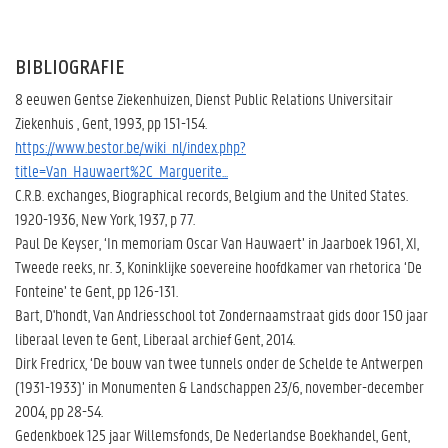
BIBLIOGRAFIE
8 eeuwen Gentse Ziekenhuizen, Dienst Public Relations Universitair
Ziekenhuis , Gent, 1993, pp 151-154.
https://www.bestor.be/wiki_nl/index.php?
title=Van_Hauwaert%2C_Marguerite...
C.R.B. exchanges, Biographical records, Belgium and the United States.
1920-1936, New York, 1937, p 77.
Paul De Keyser, ‘In memoriam Oscar Van Hauwaert’ in Jaarboek 1961, XI,
Tweede reeks, nr. 3, Koninklijke soevereine hoofdkamer van rhetorica ‘De
Fonteine’ te Gent, pp 126-131.
Bart, D'hondt, Van Andriesschool tot Zondernaamstraat gids door 150 jaar
liberaal leven te Gent, Liberaal archief Gent, 2014.
Dirk Fredricx, ‘De bouw van twee tunnels onder de Schelde te Antwerpen
(1931-1933)’ in Monumenten & Landschappen 23/6, november-december
2004, pp 28-54.
Gedenkboek 125 jaar Willemsfonds, De Nederlandse Boekhandel, Gent,