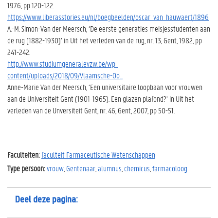
1976, pp 120-122.
https://www.liberasstories.eu/nl/boegbeelden/oscar_van_hauwaert/1896
A.-M. Simon-Van der Meersch, ‘De eerste generaties meisjesstudenten aan
de rug (1882-1930)’ in Uit het verleden van de rug, nr. 13, Gent, 1982, pp
241-242.
http://www.studiumgeneralevzw.be/wp-
content/uploads/2018/09/Vlaamsche-Oo...
Anne-Marie Van der Meersch, ‘Een universitaire loopbaan voor vrouwen
aan de Universiteit Gent (1901-1965). Een glazen plafond?’ in Uit het
verleden van de Unversiteit Gent, nr. 46, Gent, 2007, pp 50-51.
Faculteiten:
faculteit Farmaceutische Wetenschappen
Type persoon:
vrouw
,
Gentenaar
,
alumnus
,
chemicus
,
farmacoloog
Deel deze pagina: