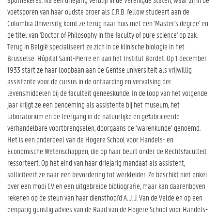
voetsporen van haar oudste broer als C.R.B. fellow studeert aan de
Columbia University, komt ze terug naar huis met een 'Master's degree' en
de titel van 'Doctor of Philosophy in the faculty of pure science' op zak.
Terug in België specialiseert ze zich in de klinische biologie in het
Brusselse Hôpital Saint-Pierre en aan het Institut Bordet. Op 1 december
1933 start ze haar loopbaan aan de Gentse universiteit als vrijwillig
assistente voor de cursus in de ontaarding en vervalsing der
levensmiddelen bij de faculteit geneeskunde. In de loop van het volgende
jaar krijgt ze een benoeming als assistente bij het museum, het
laboratorium en de leergang in de natuurlijke en gefabriceerde
verhandelbare voortbrengselen, doorgaans de ‘warenkunde’ genoemd.
Het is een onderdeel van de Hogere School voor Handels- en
Economische Wetenschappen, die op haar beurt onder de Rechtsfaculteit
ressorteert. Op het eind van haar driejarig mandaat als assistent,
solliciteert ze naar een bevordering tot werkleider. Ze beschikt niet enkel
over een mooi CV en een uitgebreide bibliografie, maar kan daarenboven
rekenen op de steun van haar diensthoofd A. J. J. Van de Velde en op een
eenparig gunstig advies van de Raad van de Hogere School voor Handels-