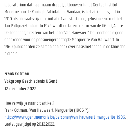
laboratorium dat haar naam draagt, uitbouwen in het Gentse Institut
Moderne aan de Koningin Fabiolalaan. Vandaag is het ziekenhuis, dat in
1910 als liberaal-vrijzinnig initiatief van start ging, gefusioneerd met het
Jan Palfijnziekenhuis. In 1972 wordt de latere rector van de UGent, André
De Leenheer, directeur van het labo ‘Van Hauwaert’. De Leenheer is geen
onbekende voor de pensioengerechtigde Marguerite Van Hauwaert. In
1969 publiceerden ze samen een boek over basismethoden in de klinische
biologie.
Frank Cotman
Vakgroep Geschiedenis UGent
12 december 2022
Hoe verwijs je naar dit artikel?
Frank Cotman. “Van Hauwaert, Marguerite (1906-?).”
https://www.ugentmemorie.be/personen/van-hauwaert-marguerite-1906
.
Laatst gewijzigd op 20.12.2022.