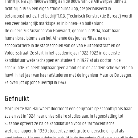
Frankrijk. Na zijn medewerking aan de bouw van de Antwerpse tunnels,
richt hij in 1935 een eigen studiebureau op, gespecialiseerd in
betonconstructies. Het bedrijf T.K.B. (Technisch Konstruktie Bureau) wordt
een zeer belangrijk marktspeler in binnen- en buitenland.
De oudere zus Suzanne Van Hauwaert, geboren in 1904, haalt haar
humanioradiploma aan het Athenée des jeunes filles, na een
schoolcarrière in de stadsscholen van de Van Hulthemstraat en de
Voldersstraat. Ze start in het academiejaar 1922-1923 in de eerste
kandidatuur wetenschappen en studeert in 1927 af als doctor in de
scheikunde. Ze heeft blijkbaar geen ambities in de academische wereld en
huwt in het jaar van haar afstuderen met de ingenieur Maurice De Jaeger.
Ze overlijdt op jonge leeftijd in 1943.
Gefnuikt
Marguerite Van Hauwaert doorloopt een gelijkaardige schooltijd als haar
zus en vat in 1924 haar universitaire studies aan. In tegenstelling tot
Suzanne opteert ze na de kandidaturen voor de farmaceutische
wetenschappen. In 1930 studeert ze met grote onderscheiding af als
apothekeres. Na een driejarig verblijf in de Verenigde Staten, waar zij in de