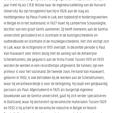
jaar trekt hij als C.R.B. fellow naar de ingenieursafdeling van de Harvard
University. Na zijn terugkomst kan hij in 1926 aan de slag als
hoofdingenieur bij Pieux Franki in Luik, een topbedrijf in funderingswerken
in België en in het buitenland. In 1927 huwt hij Lambertine Schauvlieghe,
dochter van een groot Gents aannemer. Zij heeft eveneens aan de Gentse
universiteit gestudeerd en is licentiate in de kunstgeschiedenis en
oudheidkunde en licentiate in de muziekgeschiedenis. Het stel vestigt zich
in Luik, waar de echtgenote in 1931 overlijdt. In diezelfde periode is Paul
Van Hauwaert zeer intens bezig met de aanleg van de Antwerpse
Scheldetunnels, die gegund is aan de firma Franki. Tussen 1931 en 1933
worden de werken in een recordtempo uitgevoerd. De tunnels zijn een
primeur is voor het vasteland. De tweede zoon, Fernand Van Hauwaert,
geboren in 1902, is ook betrokken bij de werken aan de Scheldetunnels,
waar hij verantwoordelijk is voor de betegeling. Hij loopt een gelijkaardig
parcours als Paul. Afgestudeerd in 1925 als burgerlijk ingenieur
bouwkunde aan de Gentse universiteit, gaat hij zich verder specialiseren
in Duitsland, waar hij doctoreert op keramische materialen. Tussen 1929
en 1932 is hij actief in de keramische industrie in België en Noord-