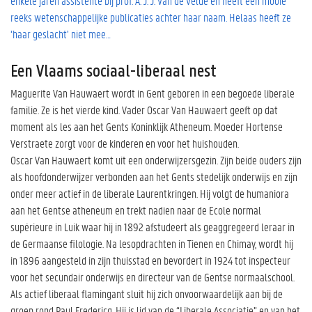
enkele jaren assistente bij prof. A. J. J. Van de Velde en heeft een mooie
reeks wetenschappelijke publicaties achter haar naam. Helaas heeft ze
‘haar geslacht’ niet mee…
Een Vlaams sociaal-liberaal nest
Maguerite Van Hauwaert wordt in Gent geboren in een begoede liberale
familie. Ze is het vierde kind. Vader Oscar Van Hauwaert geeft op dat
moment als les aan het Gents Koninklijk Atheneum. Moeder Hortense
Verstraete zorgt voor de kinderen en voor het huishouden.
Oscar Van Hauwaert komt uit een onderwijzersgezin. Zijn beide ouders zijn
als hoofdonderwijzer verbonden aan het Gents stedelijk onderwijs en zijn
onder meer actief in de liberale Laurentkringen. Hij volgt de humaniora
aan het Gentse atheneum en trekt nadien naar de Ecole normal
supérieure in Luik waar hij in 1892 afstudeert als geaggregeerd leraar in
de Germaanse filologie. Na lesopdrachten in Tienen en Chimay, wordt hij
in 1896 aangesteld in zijn thuisstad en bevordert in 1924 tot inspecteur
voor het secundair onderwijs en directeur van de Gentse normaalschool.
Als actief liberaal flamingant sluit hij zich onvoorwaardelijk aan bij de
groep rond Paul Fredericq. Hij is lid van de “Liberale Associatie” en van het