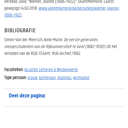
Verbeke, Davy. "Wiemer, Jeanne (1886-1922)." UGentMemorie. Laatst
gewijzigd 14.02.2018.
www.ugentmemorie.be/personen/wiemer-jeanne-
1886-1922
.
BIBLIOGRAFIE
Simon-Van der Meersch, Anne-Marie.
De eerste generaties
meisjesstudenten aan de Rijksuniversiteit te Gent (1882-1930).
Uit het
verleden van de RUG 13.Gent: RUG Archief, 1982.
Faculteiten:
faculteit Letteren & Wijsbegeerte
Type persoon:
vrouw
,
Gentenaar
,
alumnus
,
germanist
Deel deze pagina: