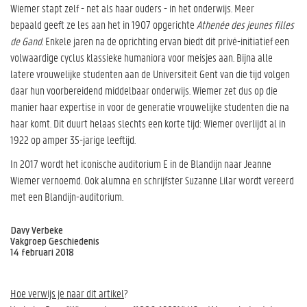
Wiemer stapt zelf - net als haar ouders - in het onderwijs. Meer
bepaald geeft ze les aan het in 1907 opgerichte
Athenée des jeunes filles
de Gand.
Enkele jaren na de oprichting ervan biedt dit privé-initiatief een
volwaardige cyclus klassieke humaniora voor meisjes aan. Bijna alle
latere vrouwelijke studenten aan de Universiteit Gent van die tijd volgen
daar hun voorbereidend middelbaar onderwijs. Wiemer zet dus op die
manier haar expertise in voor de generatie vrouwelijke studenten die na
haar komt. Dit duurt helaas slechts een korte tijd: Wiemer overlijdt al in
1922 op amper 35-jarige leeftijd.
In 2017 wordt het iconische auditorium E in de Blandijn naar Jeanne
Wiemer vernoemd. Ook alumna en schrijfster Suzanne Lilar wordt vereerd
met een Blandijn-auditorium.
Davy Verbeke
Vakgroep Geschiedenis
14 februari 2018
Hoe verwijs je naar dit artikel
?