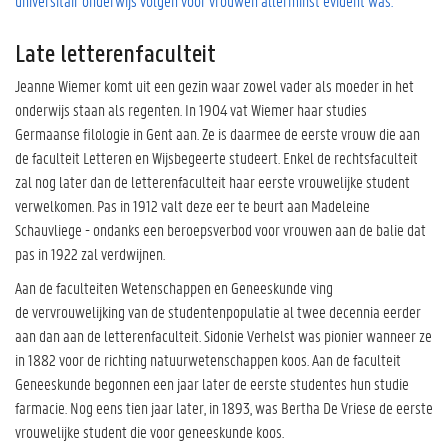
universitair onderwijs volgen voor vrouwen allerminst evident was.
Late letterenfaculteit
Jeanne Wiemer komt uit een gezin waar zowel vader als moeder in het
onderwijs staan als regenten. In 1904 vat Wiemer haar studies
Germaanse filologie in Gent aan. Ze is daarmee de eerste vrouw die aan
de faculteit Letteren en Wijsbegeerte studeert. Enkel de rechtsfaculteit
zal nog later dan de letterenfaculteit haar eerste vrouwelijke student
verwelkomen. Pas in 1912 valt deze eer te beurt aan Madeleine
Schauvliege - ondanks een beroepsverbod voor vrouwen aan de balie dat
pas in 1922 zal verdwijnen.
Aan de faculteiten Wetenschappen en Geneeskunde ving
de vervrouwelijking van de studentenpopulatie al twee decennia eerder
aan dan aan de letterenfaculteit. Sidonie Verhelst was pionier wanneer ze
in 1882 voor de richting natuurwetenschappen koos. Aan de faculteit
Geneeskunde begonnen een jaar later de eerste studentes hun studie
farmacie. Nog eens tien jaar later, in 1893, was Bertha De Vriese de eerste
vrouwelijke student die voor geneeskunde koos.