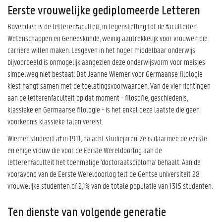
Eerste vrouwelijke gediplomeerde Letteren
Bovendien is de letterenfaculteit, in tegenstelling tot de faculteiten
Wetenschappen en Geneeskunde, weinig aantrekkelijk voor vrouwen die
carrière willen maken. Lesgeven in het hoger middelbaar onderwijs
bijvoorbeeld is onmogelijk aangezien deze onderwijsvorm voor meisjes
simpelweg niet bestaat. Dat Jeanne Wiemer voor Germaanse filologie
kiest hangt samen met de toelatingsvoorwaarden. Van de vier richtingen
aan de letterenfaculteit op dat moment - filosofie, geschiedenis,
klassieke en Germaanse filologie - is het enkel deze laatste die geen
voorkennis klassieke talen vereist.
Wiemer studeert af in 1911, na acht studiejaren. Ze is daarmee de eerste
en enige vrouw die voor de Eerste Wereldoorlog aan de
letterenfaculteit het toenmalige 'doctoraatsdiploma' behaalt. Aan de
vooravond van de Eerste Wereldoorlog telt de Gentse universiteit 28
vrouwelijke studenten of 2,1% van de totale populatie van 1315 studenten.
Ten dienste van volgende generatie