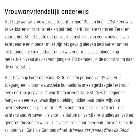
Vrouwonvriendelijk onderwijs
Het lage aantal vrouwelijke studenten eind 19de en begin 20ste eeuw is
te verklaren door culturele en politiek-institutionele factoren. Eerst en
vooral heerst het beeld dat de voornaamste rol van een vrouw die van
echtgenote en moeder moet zijn. Als gevolg hiervan bestaan er amper
instellingen die middelbaar onderwijs voor meisjes aanbieden op
hetzelfde niveau als dat voor jongens. Dit bemoeilijkt de doorstroom naar
de universiteit.
Hier bovenop komt dat vanaf 1890, na een periode van 15 jaar vrije
toegang, een diploma klassieke humanioria of een geslaagde test voor
een centrale jury vereist wordt om universitaire studies te beginnen.
Aangezien een evenwaardige opleiding middelbaar onderwijs van
overheidswege er pas komt in 1925 hebben meisjes een structurele
achterstand. Vrouwen die voor die datum universitaire studies aanvatten,
genoten thuisonderwijs of zijn voorbereid door privé-initiatieven zoals de
scholen van Gatti de Gamond of het
Athenée des jeunes filles de Gand
.