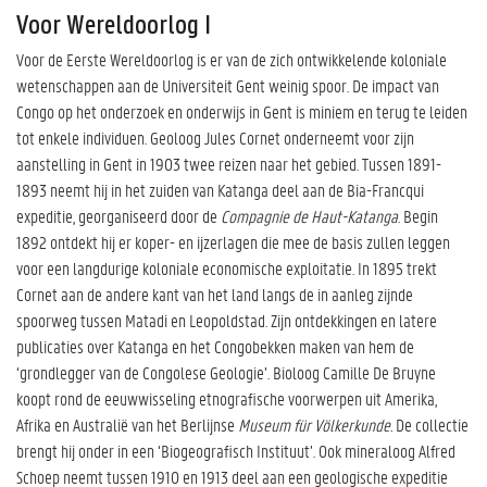
Voor Wereldoorlog I
Voor de Eerste Wereldoorlog is er van de zich ontwikkelende koloniale
wetenschappen aan de Universiteit Gent weinig spoor. De impact van
Congo op het onderzoek en onderwijs in Gent is miniem en terug te leiden
tot enkele individuen. Geoloog Jules Cornet onderneemt voor zijn
aanstelling in Gent in 1903 twee reizen naar het gebied. Tussen 1891-
1893 neemt hij in het zuiden van Katanga deel aan de Bia-Francqui
expeditie, georganiseerd door de
Compagnie de Haut-Katanga
. Begin
1892 ontdekt hij er koper- en ijzerlagen die mee de basis zullen leggen
voor een langdurige koloniale economische exploitatie. In 1895 trekt
Cornet aan de andere kant van het land langs de in aanleg zijnde
spoorweg tussen Matadi en Leopoldstad. Zijn ontdekkingen en latere
publicaties over Katanga en het Congobekken maken van hem de
‘grondlegger van de Congolese Geologie’. Bioloog Camille De Bruyne
koopt rond de eeuwwisseling etnografische voorwerpen uit Amerika,
Afrika en Australië van het Berlijnse
Museum für Völkerkunde.
De collectie
brengt hij onder in een ‘Biogeografisch Instituut’. Ook mineraloog Alfred
Schoep neemt tussen 1910 en 1913 deel aan een geologische expeditie