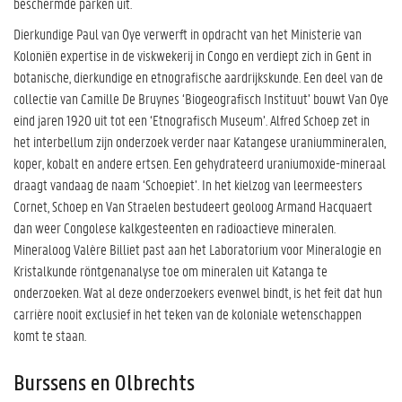
beschermde parken uit.
Dierkundige Paul van Oye verwerft in opdracht van het Ministerie van
Koloniën expertise in de viskwekerij in Congo en verdiept zich in Gent in
botanische, dierkundige en etnografische aardrijkskunde. Een deel van de
collectie van Camille De Bruynes ‘Biogeografisch Instituut’ bouwt Van Oye
eind jaren 1920 uit tot een ‘Etnografisch Museum’. Alfred Schoep zet in
het interbellum zijn onderzoek verder naar Katangese uraniummineralen,
koper, kobalt en andere ertsen. Een gehydrateerd uraniumoxide-mineraal
draagt vandaag de naam ‘Schoepiet’. In het kielzog van leermeesters
Cornet, Schoep en Van Straelen bestudeert geoloog Armand Hacquaert
dan weer Congolese kalkgesteenten en radioactieve mineralen.
Mineraloog Valère Billiet past aan het Laboratorium voor Mineralogie en
Kristalkunde röntgenanalyse toe om mineralen uit Katanga te
onderzoeken. Wat al deze onderzoekers evenwel bindt, is het feit dat hun
carrière nooit exclusief in het teken van de koloniale wetenschappen
komt te staan.
Burssens en Olbrechts