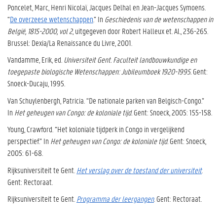
Poncelet, Marc, Henri Nicolaï, Jacques Delhal en Jean-Jacques Symoens.
“
De overzeese wetenschappen
.” In
Geschiedenis van de wetenschappen in
België, 1815-2000
, vol 2
, uitgegeven door Robert Halleux et. Al., 236-265.
Brussel: Dexia/La Renaissance du Livre, 2001.
Vandamme, Erik, ed.
Universiteit Gent.
Faculteit landbouwkundige en
toegepaste biologische Wetenschappen: Jubileumboek 1920-1995.
Gent:
Snoeck-Ducaju, 1995.
Van Schuylenbergh, Patricia. “De nationale parken van Belgisch-Congo.”
In
Het geheugen van Congo: de koloniale tijd.
Gent: Snoeck, 2005: 155-158.
Young, Crawford. “Het koloniale tijdperk in Congo in vergelijkend
perspectief.” In
Het geheugen van Congo: de koloniale tijd.
Gent: Snoeck,
2005: 61-68.
Rijksuniversiteit te Gent.
Het verslag over de toestand der universiteit
.
Gent: Rectoraat.
Rijksuniversiteit te Gent.
Programma der leergangen
. Gent: Rectoraat.