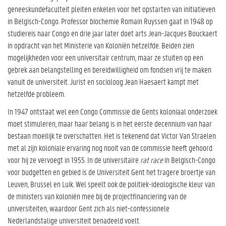
geneeskundefaculteit pleiten enkelen voor het opstarten van initiatieven
in Belgisch-Congo. Professor biochemie Romain Ruyssen gaat in 1948 op
studiereis naar Congo en drie jaar later doet arts Jean-Jacques Bouckaert
in opdracht van het Ministerie van Koloniën hetzelfde. Beiden zien
mogelijkheden voor een universitair centrum, maar ze stuiten op een
gebrek aan belangstelling en bereidwilligheid om fondsen vrij te maken
vanuit de universiteit. Jurist en socioloog Jean Haesaert kampt met
hetzelfde probleem.
In 1947 ontstaat wel een Congo Commissie die Gents koloniaal onderzoek
moet stimuleren, maar haar belang is in het eerste decennium van haar
bestaan moeilijk te overschatten. Het is tekenend dat Victor Van Straelen
met al zijn koloniale ervaring nog nooit van de commissie heeft gehoord
voor hij ze vervoegt in 1955. In de universitaire
rat race
in Belgisch-Congo
voor budgetten en gebied is de Universiteit Gent het tragere broertje van
Leuven, Brussel en Luik. Wel speelt ook de politiek-ideologische kleur van
de ministers van koloniën mee bij de projectfinanciering van de
universiteiten, waardoor Gent zich als niet-confessionele
Nederlandstalige universiteit benadeeld voelt.