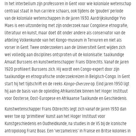
In het interbellum zijn professoren in Gent voor wie koloniale wetenschap
centraal staat in hun carrière schaars, ook tijdens de 'gouden' periode
van de koloniale wetenschappen in de jaren 1930. Aardrijkskundige Yvo
Maes is een uitzondering met zijn onderzoek naar Congolese etnografie,
literatuur en kunst, maar doet dit onder andere als conservator van de
afdeling Volkenkunde van het Kongo-museum in Tervuren en niet als
vorser in Gent. Twee onderzoekers aan de Universiteit Gent wijden zich
wel volledig aan disciplines ontsproten uit de kolonisatie: taalkundige
Amaat Burssens en kunstwetenschapper Frans Olbrechts. Vanaf de jaren
1920 profileert Burssens zich. Hij wordt een Congo-expert door zijn
taalkundige en etnografische onderzoekreizen in Belgisch-Congo. In Gent
start hij het tijdschrift en de reeks
Kongo-Overzee
op. Eind jaren 1950 ligt
hij aan de basis van de opleiding Afrikanistiek binnen het Hoger Instituut
voor Oosterse, Oost-Europese en Afrikaanse Taalkunde en Geschiedenis.
Kunstwetenschapper Frans Olbrechts legt zich vanaf de jaren 1930 dan
weer toe op ‘primitieve’ kunst aan het Hoger Instituut voor
Kunstgeschiedenis en Oudheidkunde, na studies in de VS bij de iconische
antropoloog Franz Boas. Een ‘verzamelreis’ in Franse en Britse kolonies in