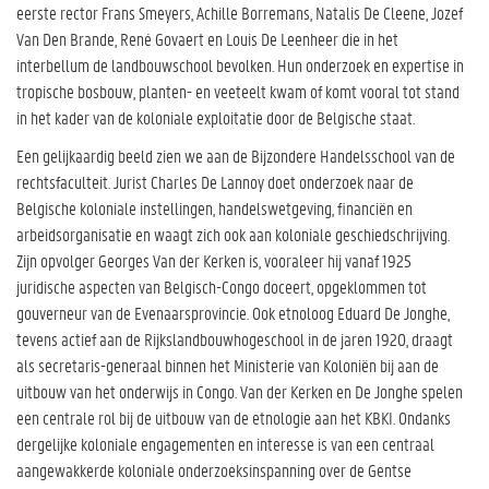
eerste rector Frans Smeyers, Achille Borremans, Natalis De Cleene, Jozef
Van Den Brande, René Govaert en Louis De Leenheer die in het
interbellum de landbouwschool bevolken. Hun onderzoek en expertise in
tropische bosbouw, planten- en veeteelt kwam of komt vooral tot stand
in het kader van de koloniale exploitatie door de Belgische staat.
Een gelijkaardig beeld zien we aan de Bijzondere Handelsschool van de
rechtsfaculteit. Jurist Charles De Lannoy doet onderzoek naar de
Belgische koloniale instellingen, handelswetgeving, financiën en
arbeidsorganisatie en waagt zich ook aan koloniale geschiedschrijving.
Zijn opvolger Georges Van der Kerken is, vooraleer hij vanaf 1925
juridische aspecten van Belgisch-Congo doceert, opgeklommen tot
gouverneur van de Evenaarsprovincie. Ook etnoloog Eduard De Jonghe,
tevens actief aan de Rijkslandbouwhogeschool in de jaren 1920, draagt
als secretaris-generaal binnen het Ministerie van Koloniën bij aan de
uitbouw van het onderwijs in Congo. Van der Kerken en De Jonghe spelen
een centrale rol bij de uitbouw van de etnologie aan het KBKI. Ondanks
dergelijke koloniale engagementen en interesse is van een centraal
aangewakkerde koloniale onderzoeksinspanning over de Gentse