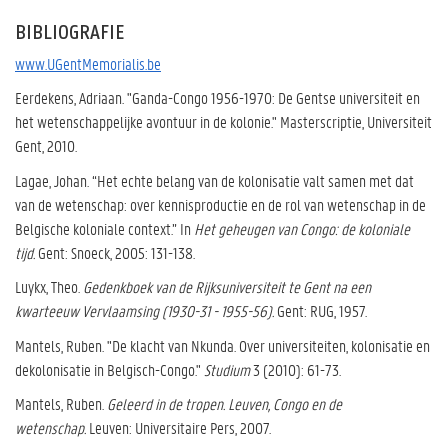
BIBLIOGRAFIE
www.UGentMemorialis.be
Eerdekens, Adriaan. "Ganda-Congo 1956-1970: De Gentse universiteit en
het wetenschappelijke avontuur in de kolonie." Masterscriptie, Universiteit
Gent, 2010.
Lagae, Johan. “Het echte belang van de kolonisatie valt samen met dat
van de wetenschap: over kennisproductie en de rol van wetenschap in de
Belgische koloniale context.” In
Het geheugen van Congo: de koloniale
tijd.
Gent: Snoeck, 2005: 131-138.
Luykx, Theo.
Gedenkboek van de Rijksuniversiteit te Gent na een
kwarteeuw Vervlaamsing (1930-31 - 1955-56).
Gent: RUG, 1957.
Mantels, Ruben. "De klacht van Nkunda. Over universiteiten, kolonisatie en
dekolonisatie in Belgisch-Congo."
Studium
3 (2010): 61-73.
Mantels, Ruben.
Geleerd in de tropen. Leuven, Congo en de
wetenschap.
Leuven: Universitaire Pers, 2007.