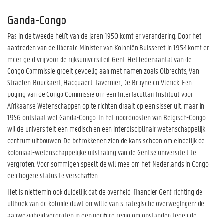
Ganda-Congo
Pas in de tweede helft van de jaren 1950 komt er verandering. Door het
aantreden van de liberale Minister van Koloniën Buisseret in 1954 komt er
meer geld vrij voor de rijksuniversiteit Gent. Het ledenaantal van de
Congo Commissie groeit gevoelig aan met namen zoals Olbrechts, Van
Straelen, Bouckaert, Hacquaert, Tavernier, De Bruyne en Vlerick. Een
poging van de Congo Commissie om een Interfacultair Instituut voor
Afrikaanse Wetenschappen op te richten draait op een sisser uit, maar in
1956 ontstaat wel Ganda-Congo. In het noordoosten van Belgisch-Congo
wil de universiteit een medisch en een interdisciplinair wetenschappelijk
centrum uitbouwen. De betrokkenen zien de kans schoon om eindelijk de
koloniaal-wetenschappelijke uitstraling van de Gentse universiteit te
vergroten. Voor sommigen speelt de wil mee om het Nederlands in Congo
een hogere status te verschaffen.
Het is niettemin ook duidelijk dat de overheid-financier Gent richting de
uithoek van de kolonie duwt omwille van strategische overwegingen: de
aanwezigheid vergroten in een perifere regio om opstanden tegen de