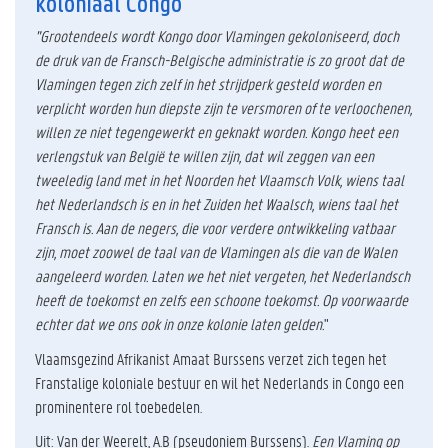
koloniaal Congo
"Grootendeels wordt Kongo door Vlamingen gekoloniseerd, doch
de druk van de Fransch-Belgische administratie is zo groot dat de
Vlamingen tegen zich zelf in het strijdperk gesteld worden en
verplicht worden hun diepste zijn te versmoren of te verloochenen,
willen ze niet tegengewerkt en geknakt worden. Kongo heet een
verlengstuk van België te willen zijn, dat wil zeggen van een
tweeledig land met in het Noorden het Vlaamsch Volk, wiens taal
het Nederlandsch is en in het Zuiden het Waalsch, wiens taal het
Fransch is. Aan de negers, die voor verdere ontwikkeling vatbaar
zijn, moet zoowel de taal van de Vlamingen als die van de Walen
aangeleerd worden. Laten we het niet vergeten, het Nederlandsch
heeft de toekomst en zelfs een schoone toekomst. Op voorwaarde
echter dat we ons ook in onze kolonie laten gelden.
"
Vlaamsgezind Afrikanist Amaat Burssens verzet zich tegen het
Franstalige koloniale bestuur en wil het Nederlands in Congo een
prominentere rol toebedelen.
Uit: Van der Weerelt, A.B (pseudoniem Burssens).
Een Vlaming op