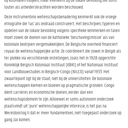
louter als arbeiderskrachten worden beschouwd.
Deze instrumentele wetenschapsbenadering kenmerkt ook de vroege
etnografie die 'ras' als leidraad construeert. Het beschrijven, typeren en
opdelen van de lokale bevolking volgens specifieke kenmerken en talen
moet zowel de doelen van de katholieke ‘beschavingsmissie’ als van
koloniale bedrijven vergemakkelijken. De Belgische overheid financiert
royaal de wetenschappelijke actie. Ze coördineert die zowel in België als
ter plekke via verschillende instellingen, zoals het in 1928 opgerichte
Koninklijk Belgisch Koloniaal Instituut (KBKI) of het Nationaal Instituut
voor Landbouwstudies in Belgisch-Congo (NILCO) vanaf 1933. Het
zwaartepunt ligt bij de staat, niet bij de universiteiten. De koloniale
wetenschappen kiemen en bloeien op pragmatische gronden: Congo
dient carrières en economische doelen, eerder dan een
wetenschapsdomein te zijn. Alhoewel er soms autonoom onderzoek
plaatsvindt uit ‘pure’ wetenschappelijke interesse, is het pas na
Wereldoorlog II dat er meer fundamenteel, niet-toegepast onderzoek op
gang zal komen.