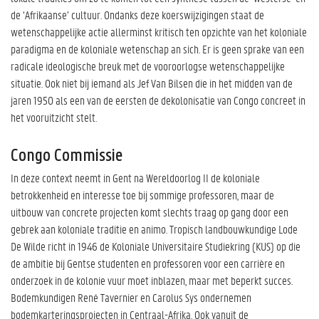
de ‘Afrikaanse’ cultuur. Ondanks deze koerswijzigingen staat de
wetenschappelijke actie allerminst kritisch ten opzichte van het koloniale
paradigma en de koloniale wetenschap an sich. Er is geen sprake van een
radicale ideologische breuk met de vooroorlogse wetenschappelijke
situatie. Ook niet bij iemand als Jef Van Bilsen die in het midden van de
jaren 1950 als een van de eersten de dekolonisatie van Congo concreet in
het vooruitzicht stelt.
Congo Commissie
In deze context neemt in Gent na Wereldoorlog II de koloniale
betrokkenheid en interesse toe bij sommige professoren, maar de
uitbouw van concrete projecten komt slechts traag op gang door een
gebrek aan koloniale traditie en animo. Tropisch landbouwkundige Lode
De Wilde richt in 1946 de Koloniale Universitaire Studiekring (KUS) op die
de ambitie bij Gentse studenten en professoren voor een carrière en
onderzoek in de kolonie vuur moet inblazen, maar met beperkt succes.
Bodemkundigen René Tavernier en Carolus Sys ondernemen
bodemkarteringsprojecten in Centraal-Afrika. Ook vanuit de