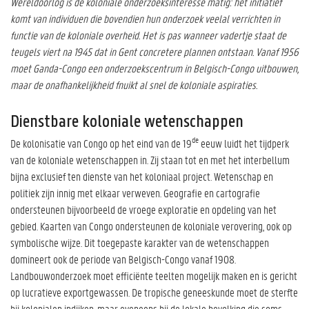
Wereldoorlog is de koloniale onderzoeksinteresse matig: het initiatief
komt van individuen die bovendien hun onderzoek veelal verrichten in
functie van de koloniale overheid. Het is pas wanneer vadertje staat de
teugels viert na 1945 dat in Gent concretere plannen ontstaan. Vanaf 1956
moet Ganda-Congo een onderzoekscentrum in Belgisch-Congo uitbouwen,
maar de onafhankelijkheid fnuikt al snel de koloniale aspiraties.
Dienstbare koloniale wetenschappen
de
De kolonisatie van Congo op het eind van de 19
eeuw luidt het tijdperk
van de koloniale wetenschappen in. Zij staan tot en met het interbellum
bijna exclusief ten dienste van het koloniaal project. Wetenschap en
politiek zijn innig met elkaar verweven. Geografie en cartografie
ondersteunen bijvoorbeeld de vroege exploratie en opdeling van het
gebied. Kaarten van Congo ondersteunen de koloniale verovering, ook op
symbolische wijze. Dit toegepaste karakter van de wetenschappen
domineert ook de periode van Belgisch-Congo vanaf 1908.
Landbouwonderzoek moet efficiënte teelten mogelijk maken en is gericht
op lucratieve exportgewassen. De tropische geneeskunde moet de sterfte
bij kolonialen indijken, maar eveneens bij de lokale bevolking die soms