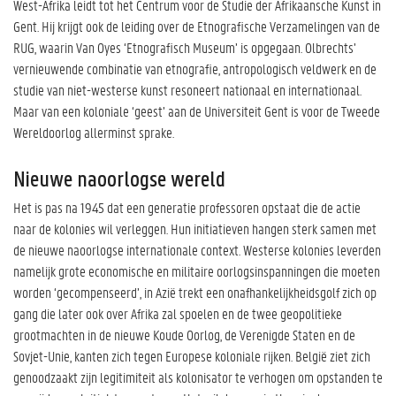
West-Afrika leidt tot het Centrum voor de Studie der Afrikaansche Kunst in
Gent. Hij krijgt ook de leiding over de Etnografische Verzamelingen van de
RUG, waarin Van Oyes ‘Etnografisch Museum’ is opgegaan. Olbrechts’
vernieuwende combinatie van etnografie, antropologisch veldwerk en de
studie van niet-westerse kunst resoneert nationaal en internationaal.
Maar van een koloniale ‘geest’ aan de Universiteit Gent is voor de Tweede
Wereldoorlog allerminst sprake.
Nieuwe naoorlogse wereld
Het is pas na 1945 dat een generatie professoren opstaat die de actie
naar de kolonies wil verleggen. Hun initiatieven hangen sterk samen met
de nieuwe naoorlogse internationale context. Westerse kolonies leverden
namelijk grote economische en militaire oorlogsinspanningen die moeten
worden ‘gecompenseerd’, in Azië trekt een onafhankelijkheidsgolf zich op
gang die later ook over Afrika zal spoelen en de twee geopolitieke
grootmachten in de nieuwe Koude Oorlog, de Verenigde Staten en de
Sovjet-Unie, kanten zich tegen Europese koloniale rijken. België ziet zich
genoodzaakt zijn legitimiteit als kolonisator te verhogen om opstanden te