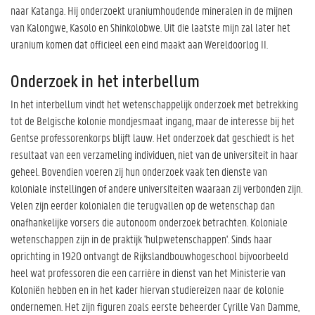
naar Katanga. Hij onderzoekt uraniumhoudende mineralen in de mijnen
van Kalongwe, Kasolo en Shinkolobwe. Uit die laatste mijn zal later het
uranium komen dat officieel een eind maakt aan Wereldoorlog II.
Onderzoek in het interbellum
In het interbellum vindt het wetenschappelijk onderzoek met betrekking
tot de Belgische kolonie mondjesmaat ingang, maar de interesse bij het
Gentse professorenkorps blijft lauw. Het onderzoek dat geschiedt is het
resultaat van een verzameling individuen, niet van de universiteit in haar
geheel. Bovendien voeren zij hun onderzoek vaak ten dienste van
koloniale instellingen of andere universiteiten waaraan zij verbonden zijn.
Velen zijn eerder kolonialen die terugvallen op de wetenschap dan
onafhankelijke vorsers die autonoom onderzoek betrachten. Koloniale
wetenschappen zijn in de praktijk 'hulpwetenschappen'. Sinds haar
oprichting in 1920 ontvangt de Rijkslandbouwhogeschool bijvoorbeeld
heel wat professoren die een carrière in dienst van het Ministerie van
Koloniën hebben en in het kader hiervan studiereizen naar de kolonie
ondernemen. Het zijn figuren zoals eerste beheerder Cyrille Van Damme,