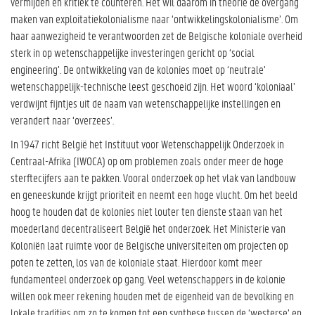
vermijden en kritiek te counteren. Het wil daarom in theorie de overgang
maken van exploitatiekolonialisme naar ‘ontwikkelingskolonialisme’. Om
haar aanwezigheid te verantwoorden zet de Belgische koloniale overheid
sterk in op wetenschappelijke investeringen gericht op ‘social
engineering’. De ontwikkeling van de kolonies moet op ‘neutrale’
wetenschappelijk-technische leest geschoeid zijn. Het woord ‘koloniaal’
verdwijnt fijntjes uit de naam van wetenschappelijke instellingen en
verandert naar ‘overzees’.
In 1947 richt België het Instituut voor Wetenschappelijk Onderzoek in
Centraal-Afrika (IWOCA) op om problemen zoals onder meer de hoge
sterftecijfers aan te pakken. Vooral onderzoek op het vlak van landbouw
en geneeskunde krijgt prioriteit en neemt een hoge vlucht. Om het beeld
hoog te houden dat de kolonies niet louter ten dienste staan van het
moederland decentraliseert België het onderzoek. Het Ministerie van
Koloniën laat ruimte voor de Belgische universiteiten om projecten op
poten te zetten, los van de koloniale staat. Hierdoor komt meer
fundamenteel onderzoek op gang. Veel wetenschappers in de kolonie
willen ook meer rekening houden met de eigenheid van de bevolking en
lokale tradities om zo te komen tot een synthese tussen de ‘westerse’ en