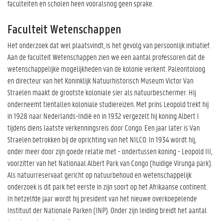
faculteiten en scholen heen vooralsnog geen sprake.
Faculteit Wetenschappen
Het onderzoek dat wel plaatsvindt, is het gevolg van persoonlijk initiatief.
Aan de faculteit Wetenschappen zien we een aantal professoren dat de
wetenschappelijke mogelijkheden van de kolonie verkent. Paleontoloog
en directeur van het Koninklijk Natuurhistorisch Museum Victor Van
Straelen maakt de grootste koloniale sier als natuurbeschermer. Hij
onderneemt tientallen koloniale studiereizen. Met prins Leopold trekt hij
in 1928 naar Nederlands-Indië en in 1932 vergezelt hij koning Albert I
tijdens diens laatste verkenningsreis door Congo. Een jaar later is Van
Straelen betrokken bij de oprichting van het NILCO. In 1934 wordt hij,
onder meer door zijn goede relatie met - ondertussen koning - Leopold III,
voorzitter van het Nationaal Albert Park van Congo (huidige Virunga park).
Als natuurreservaat gericht op natuurbehoud en wetenschappelijk
onderzoek is dit park het eerste in zijn soort op het Afrikaanse continent.
In hetzelfde jaar wordt hij president van het nieuwe overkoepelende
Instituut der Nationale Parken (INP). Onder zijn leiding breidt het aantal