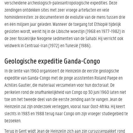
verscheidene archeologisch-paleoantropologische expedities. Deze
zendingen ontdekken sites met zeer vroege artefacten en vele
hominidenresten: ze documenteren de evolutie van de mens tussen drie
en één miljoen jaar geleden. Wanneer de toegang tot Ethiopië tijdelijk
gesloten wordt, werkt hij in de Libische woestijn (1968 en 1977-1982) in
de zeer fossielrijke Neogene sedimenten van de Sahabi. Hij verricht ook
veldwerk in Centraal-Iran (1972) en Tunesië (1986).
Geologische expeditie Ganda-Congo
In de lente van 1960 organiseert de Heinzelin de eerste geologische
expeditie van Ganda-Congo met de jonge assistenten Roland Paepe en
Achilles Gautier, die materiaal verzamelen voor hun doctoraat. De
perikelen rond de onafhankelijkheid van Congo op 30 juni 1960 laten niet
toe om het tweede deel van die eerste zending aan te vangen. Jean de
Heinzelin zal zijn onderzoek verleggen, vooral naar Oost-Afrika. Hij keert
slechts in 1983 en 1988 terug naar Congo om zijn vroeger studiegebied te
bezoeken.
Terug in Gent wijdt Jean de Heinzelin zich aan zijn cursussenpakket rond