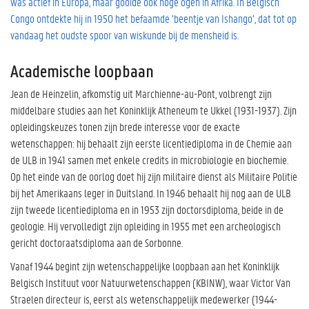
was actief in Europa, maar gooide ook hoge ogen in Afrika. In Belgisch
Congo ontdekte hij in 1950 het befaamde ‘beentje van Ishango’, dat tot op
vandaag het oudste spoor van wiskunde bij de mensheid is.
Academische loopbaan
Jean de Heinzelin, afkomstig uit Marchienne-au-Pont, volbrengt zijn
middelbare studies aan het Koninklijk Atheneum te Ukkel (1931-1937). Zijn
opleidingskeuzes tonen zijn brede interesse voor de exacte
wetenschappen: hij behaalt zijn eerste licentiediploma in de Chemie aan
de ULB in 1941 samen met enkele credits in microbiologie en biochemie.
Op het einde van de oorlog doet hij zijn militaire dienst als Militaire Politie
bij het Amerikaans leger in Duitsland. In 1946 behaalt hij nog aan de ULB
zijn tweede licentiediploma en in 1953 zijn doctorsdiploma, beide in de
geologie. Hij vervolledigt zijn opleiding in 1955 met een archeologisch
gericht doctoraatsdiploma aan de Sorbonne.
Vanaf 1944 begint zijn wetenschappelijke loopbaan aan het Koninklijk
Belgisch Instituut voor Natuurwetenschappen (KBINW), waar Victor Van
Straelen directeur is, eerst als wetenschappelijk medewerker (1944-