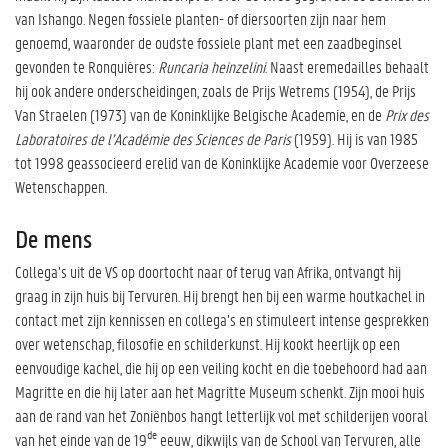
van Ishango. Negen fossiele planten- of diersoorten zijn naar hem
genoemd, waaronder de oudste fossiele plant met een zaadbeginsel
gevonden te Ronquières:
Runcaria heinzelini
. Naast eremedailles behaalt
hij ook andere onderscheidingen, zoals de Prijs Wetrems (1954), de Prijs
Van Straelen (1973) van de Koninklijke Belgische Academie, en de
Prix des
Laboratoires de l’Académie des Sciences de Paris
(1959). Hij is van 1985
tot 1998 geassocieerd erelid van de Koninklijke Academie voor Overzeese
Wetenschappen.
De mens
Collega’s uit de VS op doortocht naar of terug van Afrika, ontvangt hij
graag in zijn huis bij Tervuren. Hij brengt hen bij een warme houtkachel in
contact met zijn kennissen en collega’s en stimuleert intense gesprekken
over wetenschap, filosofie en schilderkunst. Hij kookt heerlijk op een
eenvoudige kachel, die hij op een veiling kocht en die toebehoord had aan
Magritte en die hij later aan het Magritte Museum schenkt. Zijn mooi huis
aan de rand van het Zoniënbos hangt letterlijk vol met schilderijen vooral
de
van het einde van de 19
eeuw, dikwijls van de School van Tervuren, alle