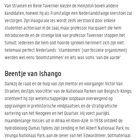
Van Straelen en René Tavernier kiezen de Heinzelin boven andere
kandidaten, hoewel hij als Franstalige een Nederlandstalige leerstoel zal
verzorgen. Zijn inaugurale les wordt zelfs verstoord door enkele
studenten achteraan in de zaal, maar professor Hacquaert die hem
introduceerde en de strenge blik van professor Tavernier stoppen het
tumult. Iedereen die hem ooit hoorde spreken herinnert zich zijn niet
helemaal perfect Nederlands: ‘stambomen’ (van fossiele organismen)
werden wel eens ‘boomstammen’ en iets was soms ‘van die aarde’.
Beentje van Ishango
Dankzij de raad en de hulp van zijn mentor en voorganger Victor Van
Straelen, destijds voorzitter van de Nationale Parken van Belgisch-Kongo,
oriënteert hij zijn wetenschappelijke loopbaan overwegend op
opgravingen in prehistorische vindplaatsen, en de stratigrafische
kartering van het Neogeen en het Quartair. Hij voert jaarlijks
maandenlange missies uit in Afrika en Klein-Azië. In 1938 ontdekt de
hydrobioloog Damas tijdens zijn zending in het Albert Nationaal Park, nu
Virunga Nationaal Park, aan de oever van het Edwardmeer, botmateriaal