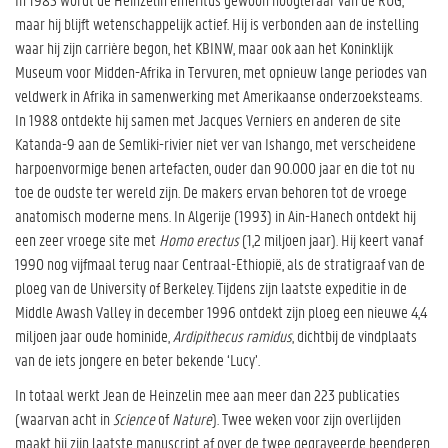
maar hij blijft wetenschappelijk actief. Hij is verbonden aan de instelling
waar hij zijn carrière begon, het KBINW, maar ook aan het Koninklijk
Museum voor Midden-Afrika in Tervuren, met opnieuw lange periodes van
veldwerk in Afrika in samenwerking met Amerikaanse onderzoeksteams.
In 1988 ontdekte hij samen met Jacques Verniers en anderen de site
Katanda-9 aan de Semliki-rivier niet ver van Ishango, met verscheidene
harpoenvormige benen artefacten, ouder dan 90.000 jaar en die tot nu
toe de oudste ter wereld zijn. De makers ervan behoren tot de vroege
anatomisch moderne mens. In Algerije (1993) in Ain-Hanech ontdekt hij
een zeer vroege site met
Homo erectus
(1,2 miljoen jaar). Hij keert vanaf
1990 nog vijfmaal terug naar Centraal-Ethiopië, als de stratigraaf van de
ploeg van de University of Berkeley. Tijdens zijn laatste expeditie in de
Middle Awash Valley in december 1996 ontdekt zijn ploeg een nieuwe 4,4
miljoen jaar oude hominide,
Ardipithecus ramidus
, dichtbij de vindplaats
van de iets jongere en beter bekende ‘Lucy’.
In totaal werkt Jean de Heinzelin mee aan meer dan 223 publicaties
(waarvan acht in
Science
of
Nature
). Twee weken voor zijn overlijden
maakt hij zijn laatste manuscript af over de twee gegraveerde beenderen