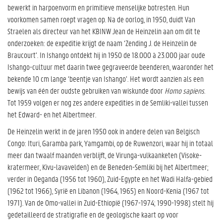
bewerkt in harpoenvorm en primitieve menselijke botresten. Hun
voorkomen samen roept vragen op. Na de oorlog, in 1950, duidt Van
Straelen als directeur van het KBINW Jean de Heinzelin aan om dit te
onderzoeken: de expeditie krijgt de naam ‘Zending J. de Heinzelin de
Braucourt’. In Ishango ontdekt hij in 1950 de 18.000 à 23.000 jaar oude
Ishango-cultuur met daarin twee gegraveerde beenderen, waaronder het
bekende 10 cm lange ‘beentje van Ishango’. Het wordt aanzien als een
bewijs van één der oudste gebruiken van wiskunde door
Homo sapiens
.
Tot 1959 volgen er nog zes andere expedities in de Semliki-vallei tussen
het Edward- en het Albertmeer.
De Heinzelin werkt in de jaren 1950 ook in andere delen van Belgisch
Congo: Ituri, Garamba park, Yamgambi, op de Ruwenzori, waar hij in totaal
meer dan twaalf maanden verblijft, de Virunga-vulkaanketen (Visoke-
kratermeer, Kivu-lavavelden) en de Beneden-Semliki bij het Albertmeer;
verder in Oeganda (1956 tot 1960), Zuid-Egypte en het Wadi Halfa-gebied
(1962 tot 1966), Syrië en Libanon (1964, 1965) en Noord-Kenia (1967 tot
1971). Van de Omo-vallei in Zuid-Ethiopië (1967-1974; 1990-1998) stelt hij
gedetailleerd de stratigrafie en de geologische kaart op voor