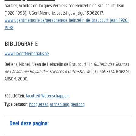
Gautier, Achilles en Jacques Verniers. “de Heinzelin de Braucourt, Jean
(1920-1998).” UGentMemorie. Laatst gewijzigd 13.06.2017.
www.ugentmemorie.be/personen/de-heinzelin-de-braucourt-jean-1920-
1998
.
BIBLIOGRAFIE
www.UGentMemorialis.be
Deliens, Michel. “Jean de Heinzelin de Braucourt.” In
Bulletin des Séances
de l’Académie Royale des Sciences d’Outre-Mer
, 46 (3): 369-374. Brussel:
ARSOM, 2000.
Faculteiten:
faculteit Wetenschappen
Type persoon:
hoogleraar
,
archeoloog
,
geoloog
Deel deze pagina: