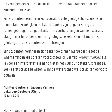
op veilingen gekocht, en die hij in 1998 overmaakt aan het Charlier
Museum te Brussel.
Zijn studenten herinneren zich vooral de vele geologische excursies in
binnenland, Frankrijk en Duitsland. Dankzij zijn lange ervaring als
terreingeoloog en de gedetailleerde voorbereidingen van de excursies
slaagt hij er bijzonder in om zijn geologische kennis en het metier van
geoloog aan de studenten over te brengen.
Zijn studenten herinneren zich zeker ook zinnen als ‘Beperk je tot de
waarnemingen, die spreken voor zichzelf’ of ‘Vermijd
wishful thinking
; als
je voor een interpretatie je hand niet in het vuur durft steken, schrapt ze.
Zoek eerst stevige bewijzen, waar de wetenschap wel stevig kan op voort
bouwen’.
Achilles Gautier en Jacques Verniers
Vakgroep Geologie UGent
13 juni 2017
Hoe verwijs je naar dit artikel
?