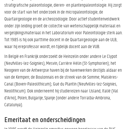
stratigrafische paleontologie, dieren- en plantenpaleontologie. Hij zorgt
voor de start van het onderzoek in de micropaleontologie, de
Quartairgeologie en de archeozoölogie. Door actief studentenveldwerk
onder zijn leiding groeit de collectie van wetenschappelijk materiaal en
vergelijkingsmateriaal in het Laboratorium voor Paleontologie sterk aan.
Tot 1985 is hij ook parttime docent in de Quartairgeologie aan de ULB,
waar hij ereprofessor wordt, en tijdelijk docent aan de VUB.
In België en Frankrijk onderzoekt de Heinzelin onder andere Le Clypot
(Neufvilles-lez-Soignies), Mesvin, Carrière Hélin (St-Symphorien); het
Neogeen van de Antwerpse haven bij de havenwerken destijds aldaar en
van de Kempen; de Boulonnais en de streek van de Somme; Maisières-
Canal (Boven-Paleolithicum); Gué du Plantin (Neufvilles-lez-Soignies,
Neolithicum). Ook onderneemt hij studiereizen naar IJsland, Italië (Val
d’Arno), Polen, Bulgarije, Spanje (onder andere Torralba-Ambrona,
Catalunya).
Emeritaat en onderscheidingen
In 1985 wordt de Heinzelin emeritus gewoon hoogleraar van de RUG,