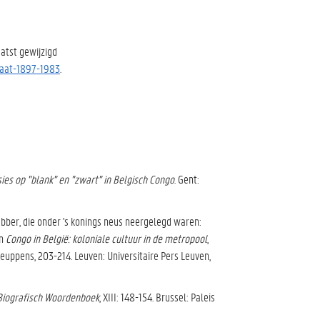
atst gewijzigd
maat-1897-1983
.
ies op "blank" en "zwart" in Belgisch Congo
. Gent:
bber, die onder 's konings neus neergelegd waren:
In
Congo in België: koloniale cultuur in de metropool
,
uppens, 203-214. Leuven: Universitaire Pers Leuven,
Biografisch Woordenboek
, XIII: 148-154. Brussel: Paleis