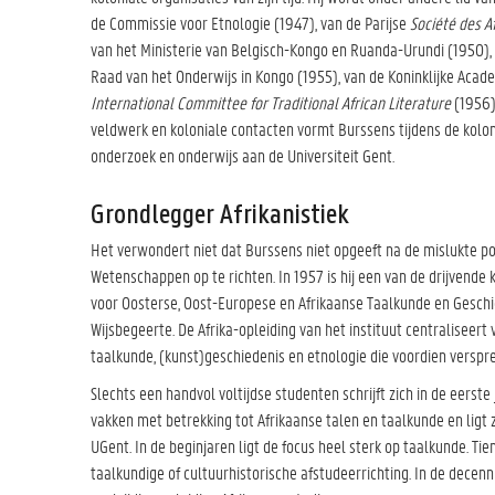
de Commissie voor Etnologie (1947), van de Parijse
Société des A
van het Ministerie van Belgisch-Kongo en Ruanda-Urundi (1950), 
Raad van het Onderwijs in Kongo (1955), van de Koninklijke Aca
International Committee for Traditional African Literature
(1956).
veldwerk en koloniale contacten vormt Burssens tijdens de koloni
onderzoek en onderwijs aan de Universiteit Gent.
Grondlegger Afrikanistiek
Het verwondert niet dat Burssens niet opgeeft na de mislukte pog
Wetenschappen op te richten. In 1957 is hij een van de drijvende 
voor Oosterse, Oost-Europese en Afrikaanse Taalkunde en Geschi
Wijsbegeerte. De Afrika-opleiding van het instituut centraliseer
taalkunde, (kunst)geschiedenis en etnologie die voordien verspre
Slechts een handvol voltijdse studenten schrijft zich in de eerst
vakken met betrekking tot Afrikaanse talen en taalkunde en ligt z
UGent. In de beginjaren ligt de focus heel sterk op taalkunde. Tie
taalkundige of cultuurhistorische afstudeerrichting. In de decen