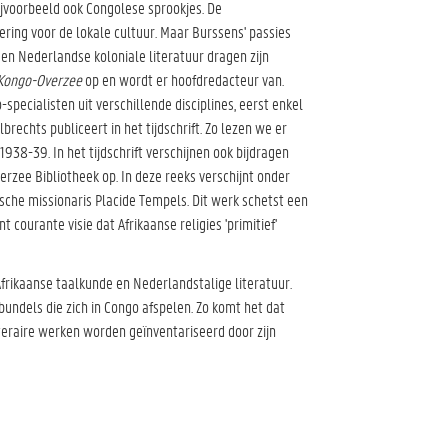
 bijvoorbeeld ook Congolese sprookjes. De
ing voor de lokale cultuur. Maar Burssens' passies
 en Nederlandse koloniale literatuur dragen zijn
Kongo-Overzee
op en wordt er hoofdredacteur van.
specialisten uit verschillende disciplines, eerst enkel
rechts publiceert in het tijdschrift. Zo lezen we er
1938-39. In het tijdschrift verschijnen ook bijdragen
erzee Bibliotheek op. In deze reeks verschijnt onder
sche missionaris Placide Tempels. Dit werk schetst een
ourante visie dat Afrikaanse religies 'primitief'
Afrikaanse taalkunde en Nederlandstalige literatuur.
undels die zich in Congo afspelen. Zo komt het dat
teraire werken worden geïnventariseerd door zijn