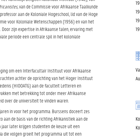
19
fricanistes
, van de Commissie voor Afrikaanse Taalkunde
19
professor aan de Koloniale Hogeschool, lid van de Hoge
19
demie voor Koloniale Wetenschappen (1956) en van het
 Door zijn expertise in Afrikaanse talen, ervaring met
19
ale periode een centrale spil in het koloniale
Va
ing om een Interfacultair Instituut voor Afrikaanse
krachten achter de oprichting van het Hoger Instituut
Au
edenis (HIOOATG) aan de faculteit Letteren en
t vakken met betrekking tot onder meer Afrikaanse
id over de universiteit te vinden waren.
e jaren in voor het programma. Burssens doceert zes
o aan de basis van de richting Afrikanistiek aan de
Ko
n jaar later krijgen studenten de keuze uit een
Ko
nia die volgen groeit het programma uit tot een