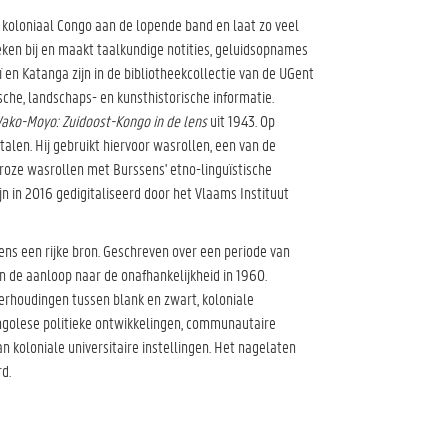
koloniaal Congo aan de lopende band en laat zo veel
ken bij en maakt taalkundige notities, geluidsopnames
aï en Katanga zijn in de bibliotheekcollectie van de UGent
sche, landschaps- en kunsthistorische informatie.
ako-Moyo: Zuidoost-Kongo in de lens
uit 1943. Op
alen. Hij gebruikt hiervoor wasrollen, een van de
roze wasrollen met Burssens' etno-linguïstische
jn in 2016 gedigitaliseerd door het Vlaams Instituut
eens een rijke bron. Geschreven over een periode van
n de aanloop naar de onafhankelijkheid in 1960.
 verhoudingen tussen blank en zwart, koloniale
ongolese politieke ontwikkelingen, communautaire
 koloniale universitaire instellingen. Het nagelaten
d.