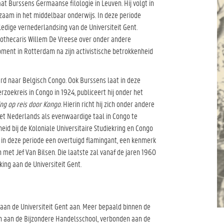
t Burssens Germaanse filologie in Leuven. Hij volgt in
zaam in het middelbaar onderwijs. In deze periode
ledige vernederlandsing van de Universiteit Gent.
othecaris Willem De Vreese over onder andere
ment in Rotterdam na zijn activistische betrokkenheid
rd naar Belgisch Congo. Ook Burssens laat in deze
rzoekreis in Congo in 1924, publiceert hij onder het
ng op reis door Kongo.
Hierin richt hij zich onder andere
 het Nederlands als evenwaardige taal in Congo te
eid bij de Koloniale Universitaire Studiekring en Congo
s in deze periode een overtuigd flamingant, een kenmerk
met Jef Van Bilsen. Die laatste zal vanaf de jaren 1960
ing aan de Universiteit Gent.
k aan de Universiteit Gent aan. Meer bepaald binnen de
n aan de Bijzondere Handelsschool, verbonden aan de