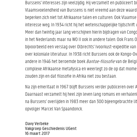
Burssens' interesses zijn veelzijdig. Hij verzamelt en publiceert
Vlaamsvoelendheid van Burssens is niet vreemd aan deze waarder
beperken zich niet tot Afrikaanse talen en culturen. Ook Vlaamse
interesse weg. In 1934 richt hij het wetenschappelijke tijdschrift
Meer dan twintig jaar lang verschijnen hierin bijdragen van Congo-
in het Nederlands maar na WO II ook in andere talen. Ook Frans Olb
bijvoorbeeld een verslag over Olbrechts' Ivoorkust-expeditie van 
over koloniale literatuur. In 1938 richt Burssens ook de Kongo-Ov
andere in 1946 het beroemde boek
Bantoe-filosofie
van de Belgi
complexe Afrikaanse metafysica en weerlegt zo de op dat moment c
zouden zijn en dat filosofie in Afrika niet zou bestaan.
Na zijn emeritaat in 1967 blijft Burssens verder publiceren over 
Daarnaast verzamelt hij heel zijn leven lang romans en verhalenb
na Burssens' overlijden in 1983 meer dan 300 bijeengebrachte li
opvolger Marcel Van Spaandonck.
Davy Verbeke
Vakgroep Geschiedenis UGent
16 maart 2017