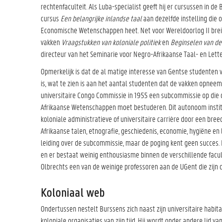
rechtenfaculteit. Als Luba-specialist geeft hij er cursussen in d
cursus
Een belangrijke inlandse taal
aan dezelfde instelling die
Economische Wetenschappen heet. Net voor Wereldoorlog II breid
vakken
Vraagstukken van koloniale politiek
en
Beginselen van de
directeur van het Seminarie voor Negro-Afrikaanse Taal- en Lett
Opmerkelijk is dat de al matige interesse van Gentse studenten 
is, wat te zien is aan het aantal studenten dat de vakken opnee
universitaire Congo Commissie in 1955 een subcommissie op die d
Afrikaanse Wetenschappen moet bestuderen. Dit autonoom insti
koloniale administratieve of universitaire carrière door een bre
Afrikaanse talen, etnografie, geschiedenis, economie, hygiëne en
leiding over de subcommissie, maar de poging kent geen succes. E
en er bestaat weinig enthousiasme binnen de verschillende facu
Olbrechts een van de weinige professoren aan de UGent die zijn c
Koloniaal web
Ondertussen nestelt Burssens zich naast zijn universitaire habit
koloniale organisaties van zijn tijd. Hij wordt onder andere lid va