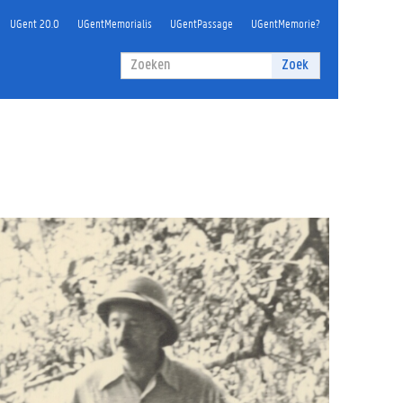
UGent 20.0
UGentMemorialis
UGentPassage
UGentMemorie?
Zoekveld
Zoek
Zoeken