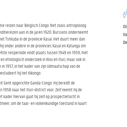
vele reizen naar Belgisch Congo. Net zoals antropoloog
Ol
ditiereizen aan in de jaren 1920. Burssens onderneemt
Va
het Tshiluba in de provincie Kasaï. Het duurt meer dan
De
t hij onder andere in de provincies Kasaï en Katanga om
iefste reisperiode vindt plaats tussen 1949 en 1959, met
 en etnologisch onderzoek in Kivu en Ituri, maar ook in
 in 1957, in het kader van zijn lidmaatschap van de
studeert hij het Kikongo.
eit Gent opgerichte Ganda-Congo. Hij bereidt de
 1958 naar het Ituri-district voor. Zelf neemt hij de
t kader hiervan gaat hij zelf op prospectietocht in
rtmeer, om de taal- en volkenkundige toestand in kaart