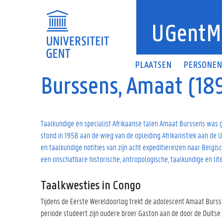
Overslaan en naar de inhoud gaan
UGentM
PLAATSEN
PERSONE
Burssens, Amaat (18
Taalkundige en specialist Afrikaanse talen Amaat Burssens was 
stond in 1958 aan de wieg van de opleiding Afrikanistiek aan de 
en taalkundige notities van zijn acht expeditiereizen naar Belgis
een onschatbare historische, antropologische, taalkundige en lite
Taalkwesties in Congo
Tijdens de Eerste Wereldoorlog trekt de adolescent Amaat Burssens
periode studeert zijn oudere broer Gaston aan de door de Duitse