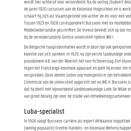
wordt hier achteraf voor veroordeeld. Na de oorlog studeert Amaa
de jaren 1920 cursussen aan de Koloniale Hogeschool en is werk
schaart hij zich als Vlaamsgezinde ook achter de eis voor een vol
Tussen 1923 en 1928 correspondeert Burssens met ex-hoofdbibli
Middelnederlandse geschriften. De Vreese bevindt zich op dat mo
bij de vernederlandste Gentse universiteit tijdens WO I.
De Belgische taalproblematiek wordt in deze tijd ook geëxportee
kwestie van zich spreken. In 1929, na zijn eerste taalkundige onde
pseudoniem A.B. van der Weerelt het non-fictieverslag
Een Vlami
tegen het Franstalige koloniale apparaat en pleit hij ervoor om
verspreiden. Deze ideeën zullen ook meespelen in zijn betrokkenh
Commissie van de universiteit opgericht net na WO II. Burssens i
dat hij deelt met bijvoorbeeld landbouwkundige Lode De Wilde en 
van groot belang zijn voor de studie van ontwikkelingssamenwerk
Luba-specialist
In 1926 vangt Burssens carrière als expert Afrikaanse linguïstie
(weinig populaire) licentie Handels- en Koloniale Wetenschappe