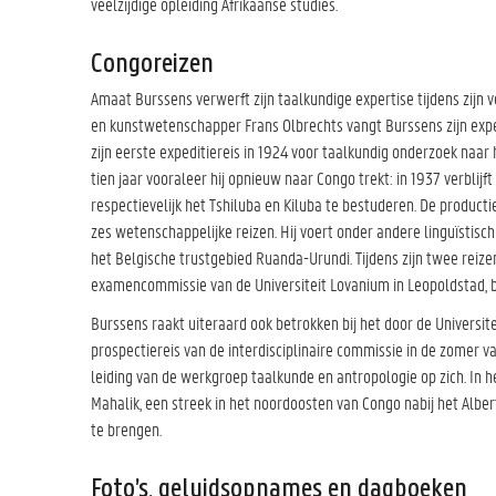
veelzijdige opleiding Afrikaanse studies.
Congoreizen
Amaat Burssens verwerft zijn taalkundige expertise tijdens zijn 
en kunstwetenschapper Frans Olbrechts vangt Burssens zijn expe
zijn eerste expeditiereis in 1924 voor taalkundig onderzoek naar 
tien jaar vooraleer hij opnieuw naar Congo trekt: in 1937 verblijf
respectievelijk het Tshiluba en Kiluba te bestuderen. De product
zes wetenschappelijke reizen. Hij voert onder andere linguïstisch
het Belgische trustgebied Ruanda-Urundi. Tijdens zijn twee reizen
examencommissie van de Universiteit Lovanium in Leopoldstad, be
Burssens raakt uiteraard ook betrokken bij het door de Universit
prospectiereis van de interdisciplinaire commissie in de zomer van
leiding van de werkgroep taalkunde en antropologie op zich. In he
Mahalik, een streek in het noordoosten van Congo nabij het Albe
te brengen.
Foto’s, geluidsopnames en dagboeken