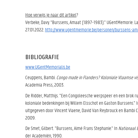
Hoe verwijs je naar dit artikel
?
Verbeke, Davy. “Burssens, Amaat (1897-1983).” UGentMemorie. La
27.01.2022.
http://www.ugentmemorie.be/personen/burssens-a
BIBLIOGRAFIE
www.UGentMemorialis.be
Ceuppens, Bambi.
Congo made in Flanders? Koloniale Vlaamse vis
Academia Press, 2003.
De Ridder, Matthijs. "Een Congoleesche werpspeer en een brok ru
koloniale bedenkingen bij Willem Elsschot en Gaston Burssens." 
uitgegeven door Vincent Viaene, David Van Reybrouck en Bambi Ce
2009.
De Smet, Gilbert. "Burssens, Aimé Frans Stephanie." In
Nationaal 
der Academiën, 1990.