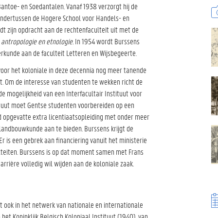
e Bantoe- en Soedantalen. Vanaf 1938 verzorgt hij de
 ondertussen de Hogere School voor Handels- en
t zijn opdracht aan de rechtenfaculteit uit met de
 antropologie en etnologie.
In 1954 wordt Burssens
erkunde aan de faculteit Letteren en Wijsbegeerte.
voor het koloniale in deze decennia nog meer tanende
mt. Om de interesse van studenten te wekken richt de
e mogelijkheid van een Interfacultair Instituut voor
tuut moet Gentse studenten voorbereiden op een
ed opgevatte extra licentiaatsopleiding met onder meer
 landbouwkunde aan te bieden. Burssens krijgt de
r is een gebrek aan financiering vanuit het ministerie
lteiten. Burssens is op dat moment samen met Frans
arrière volledig wil wijden aan de koloniale zaak.
at ook in het netwerk van nationale en internationale
n het Koninklijk Belgisch Koloniaal Instituut (1940), van