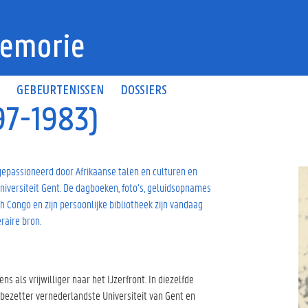
emorie
N
GEBEURTENISSEN
DOSSIERS
97-1983)
gepassioneerd door Afrikaanse talen en culturen en
Universiteit Gent. De dagboeken, foto’s, geluidsopnames
ch Congo en zijn persoonlijke bibliotheek zijn vandaag
raire bron.
 als vrijwilliger naar het IJzerfront. In diezelfde
 bezetter vernederlandste Universiteit van Gent en