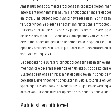
Amaat Burssens documenteert tijdens zijn onderzoekreizen naar 
interessant bronnenmateriaal na. Hij houdt onder andere dagboe
en foto’s. Bijna duizend foto’s van zijn tweede reis in 1937 in Kas
terug te vinden. Ze bieden een schat aan historische, antropologi
Burssens gebruikt de foto's ook in zijn geïllustreerd reisverslag
W
diezelfde reis maakt Burssens ook klankopnames van Afrikaanse t
eerste methodes om geluid op te nemen en af te spelen. De 92 b
opnames bevinden zich tachtig jaar later in de Boekentoren en zi
voor Archivering (VIAA).
De dagboeken die Burssens bijhoudt tijdens zijn reizen zijn even
meer dan drie decennia bieden ze een unieke blik op de kolonie e
Burssens geeft ons een inkijk in het dagelijks leven in Congo, de
percepties, ervaringen van Congolezen in België, koloniale en C
spanningen tussen Frans- en Nederlandstaligen en de werking van
archief van Burssens blijft tot op heden grotendeels onbestudeer
Publicist en bibliofiel