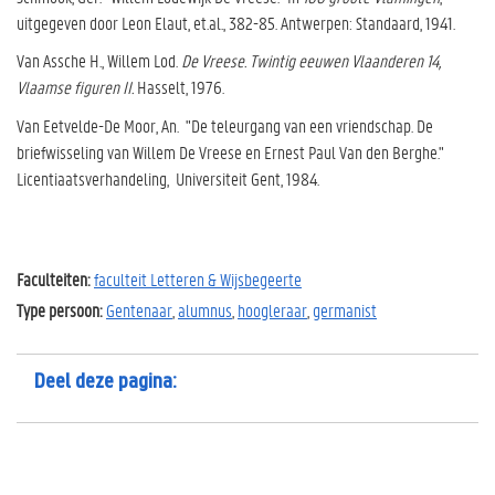
uitgegeven door Leon Elaut, et.al., 382-85. Antwerpen: Standaard, 1941.
Van Assche H., Willem Lod.
De Vreese.
Twintig eeuwen Vlaanderen 14,
Vlaamse figuren II.
Hasselt, 1976.
Van Eetvelde-De Moor, An. "De teleurgang van een vriendschap. De
briefwisseling van Willem De Vreese en Ernest Paul Van den Berghe."
Licentiaatsverhandeling, Universiteit Gent, 1984.
Faculteiten:
faculteit Letteren & Wijsbegeerte
Type persoon:
Gentenaar
,
alumnus
,
hoogleraar
,
germanist
Deel deze pagina: