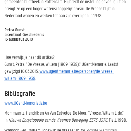
gemeentebibliotheek in Rotterdam. Hij breidt de instelling gevoelig uit en
brengt ze op een hoger wetenschappelijk niveau. De Vreese blijft in
Nederland wonen en werken tot aan zijn overlijden in 1938.
Petra Gunst
Licentiaat Geschiedenis
16 augustus 2010
Hoe verwijs je naar dit artikel?
Gunst, Petra. "De Vreese, Willem (1869-1938)." UGentMemorie. Laatst
gewijzigd 10.03.2015.
www.ugentmemorie.be/personen/de-vreese-
willem-1869-1938
.
Bibliografie
www.UGentMemorialis.be
Mommaerts, Hendrik en An Van Eetvelde-De Moor. "Vreese, Willem L. de."
In
Nieuwe Encyclopedie van de Vlaamse Beweging, 3575-3576.
Tielt, 1998.
Schmook, Ger. "Willem Lodewijk De Vreese." In
100 groote Vlamingen
,