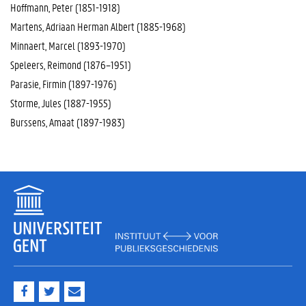
Hoffmann, Peter (1851-1918)
Martens, Adriaan Herman Albert (1885-1968)
Minnaert, Marcel (1893-1970)
Speleers, Reimond (1876–1951)
Parasie, Firmin (1897-1976)
Storme, Jules (1887-1955)
Burssens, Amaat (1897-1983)
F
T
M
a
w
a