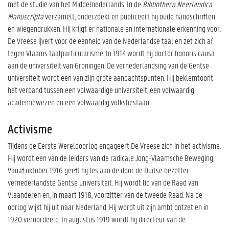
met de studie van het Middelnederlands. In de
Bibliotheca Neerlandica
Manuscripta
verzamelt, onderzoekt en publiceert hij oude handschriften
en wiegendrukken. Hij krijgt er nationale en internationale erkenning voor.
De Vreese ijvert voor de eenheid van de Nederlandse taal en zet zich af
tegen Vlaams taalparticularisme. In 1914 wordt hij doctor honoris causa
aan de universiteit van Groningen. De vernederlandsing van de Gentse
universiteit wordt een van zijn grote aandachtspunten. Hij beklemtoont
het verband tussen een volwaardige universiteit, een volwaardig
academiewezen en een volwaardig volksbestaan.
Activisme
Tijdens de Eerste Wereldoorlog engageert De Vreese zich in het activisme.
Hij wordt een van de leiders van de radicale Jong-Vlaamsche Beweging.
Vanaf oktober 1916 geeft hij les aan de door de Duitse bezetter
vernederlandste Gentse universiteit. Hij wordt lid van de Raad van
Vlaanderen en, in maart 1918, voorzitter van de tweede Raad. Na de
oorlog wijkt hij uit naar Nederland. Hij wordt uit zijn ambt ontzet en in
1920 veroordeeld. In augustus 1919 wordt hij directeur van de