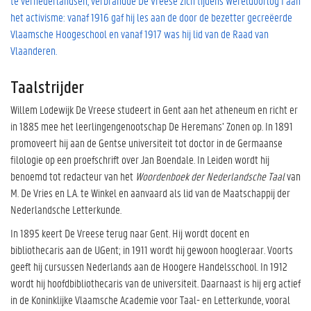
te vernederlandsen, verbrandde De Vreese zich tijdens Wereldoorlog I aan
het activisme: vanaf 1916 gaf hij les aan de door de bezetter gecreëerde
Vlaamsche Hoogeschool en vanaf 1917 was hij lid van de Raad van
Vlaanderen.
Taalstrijder
Willem Lodewijk De Vreese studeert in Gent aan het atheneum en richt er
in 1885 mee het leerlingengenootschap De Heremans’ Zonen op. In 1891
promoveert hij aan de Gentse universiteit tot doctor in de Germaanse
filologie op een proefschrift over Jan Boendale. In Leiden wordt hij
benoemd tot redacteur van het
Woordenboek der Nederlandsche Taal
van
M. De Vries en L.A. te Winkel en aanvaard als lid van de Maatschappij der
Nederlandsche Letterkunde.
In 1895 keert De Vreese terug naar Gent. Hij wordt docent en
bibliothecaris aan de UGent; in 1911 wordt hij gewoon hoogleraar. Voorts
geeft hij cursussen Nederlands aan de Hoogere Handelsschool. In 1912
wordt hij hoofdbibliothecaris van de universiteit. Daarnaast is hij erg actief
in de Koninklijke Vlaamsche Academie voor Taal- en Letterkunde, vooral