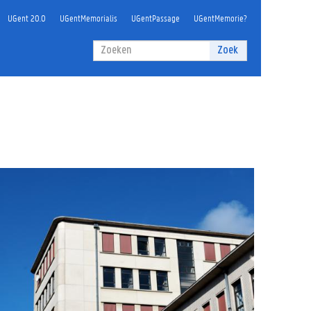
UGent 20.0
UGentMemorialis
UGentPassage
UGentMemorie?
Zoekveld
Zoek
Zoeken