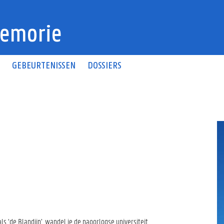
emorie
N
GEBEURTENISSEN
DOSSIERS
als ‘de Blandijn’, wandel je de naoorlogse universiteit