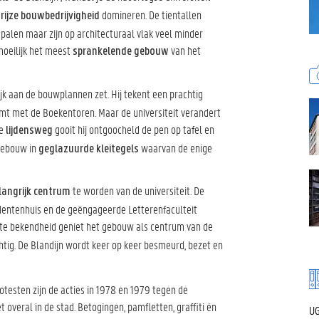
domineren. De tientallen
rijze bouwbedrijvigheid
alen maar zijn op architecturaal vlak veel minder
moeilijk het meest
van het
sprankelende gebouw
jk aan de bouwplannen zet. Hij tekent een prachtig
rmt met de Boekentoren. Maar de universiteit verandert
he
gooit hij ontgoocheld de pen op tafel en
lijdensweg
 gebouw in
waarvan de enige
geglazuurde kleitegels
te worden van de universiteit. De
langrijk centrum
tudentenhuis en de geëngageerde Letterenfaculteit
te bekendheid geniet het gebouw als centrum van de
chtig. De Blandijn wordt keer op keer besmeurd, bezet en
otesten zijn de acties in 1978 en 1979 tegen de
et overal in de stad. Betogingen, pamfletten, graffiti én
UG