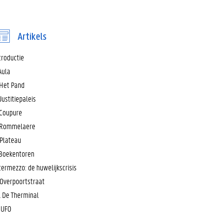
Artikels
troductie
 Aula
 Het Pand
 Justitiepaleis
 Coupure
 Rommelaere
 Plateau
 Boekentoren
termezzo: de huwelijkscrisis
 Overpoortstraat
. De Therminal
. UFO