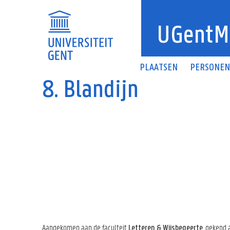
Overslaan en naar de inhoud gaan
UGentM
PLAATSEN
PERSONE
8. Blandijn
Aangekomen aan de faculteit
, gekend 
Letteren & Wijsbegeerte