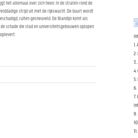
ijgt het allemaal over zich heen. In de straten rond de
lddadige strijd uit met de rijkswacht. De buurt wordt
beschadigd, ruiten gesneuveld. De Blandijn komt als
or de schade die stad en universiteitsgebouwen oplopen
 oplevert.
In
1.
2.
3.
4.
5.
6.
7.
In
9.
10
11