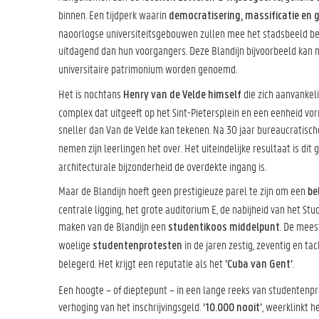
binnen. Een tijdperk waarin
democratisering, massificatie en g
naoorlogse universiteitsgebouwen zullen mee het stadsbeeld bep
uitdagend dan hun voorgangers. Deze Blandijn bijvoorbeeld kan 
universitaire patrimonium worden genoemd.
Het is nochtans
die zich aanvankeli
Henry van de Velde himself
complex dat uitgeeft op het Sint-Pietersplein en een eenheid vo
sneller dan Van de Velde kan tekenen. Na 30 jaar bureaucratisc
nemen zijn leerlingen het over. Het uiteindelijke resultaat is dit
architecturale bijzonderheid de overdekte ingang is.
Maar de Blandijn hoeft geen prestigieuze parel te zijn om een
be
centrale ligging, het grote auditorium E, de nabijheid van het S
maken van de Blandijn een
. De mees
studentikoos middelpunt
woelige
in de jaren zestig, zeventig en ta
studentenprotesten
belegerd. Het krijgt een reputatie als het
.
'Cuba van Gent’
Een hoogte – of dieptepunt – in een lange reeks van studentenpr
verhoging van het inschrijvingsgeld.
, weerklinkt h
’10.000 nooit’