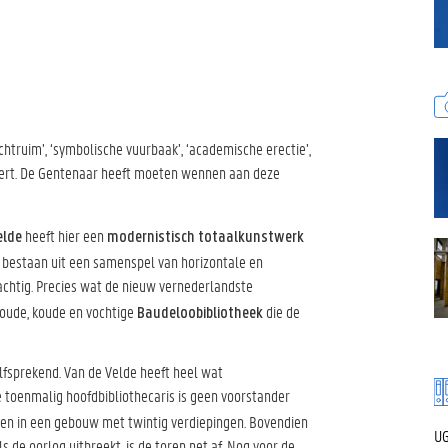
htruim’, ‘symbolische vuurbaak’, ‘academische erectie’,
ert. De Gentenaar heeft moeten wennen aan deze
heeft hier een
elde
modernistisch totaalkunstwerk
k bestaan uit een samenspel van horizontale en
rachtig. Precies wat de nieuw vernederlandste
oude, koude en vochtige
die de
Baudeloobibliotheek
lfsprekend. Van de Velde heeft heel wat
De toenmalig hoofdbibliothecaris is geen voorstander
seren in een gebouw met twintig verdiepingen. Bovendien
UG
s de oorlog uitbreekt, is de toren net af. Nog voor de