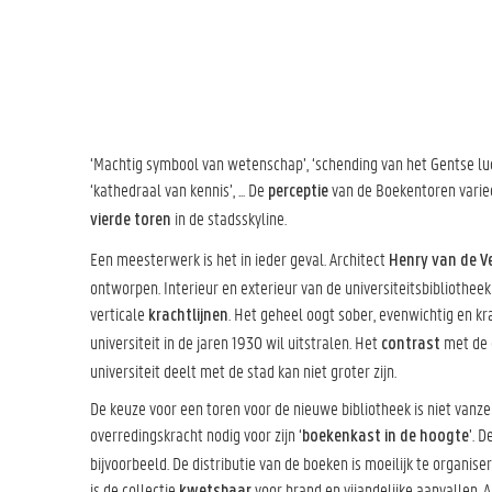
‘Machtig symbool van wetenschap’, ‘schending van het Gentse luc
‘kathedraal van kennis’, ... De
van de Boekentoren varie
perceptie
in de stadsskyline.
vierde toren
Een meesterwerk is het in ieder geval. Architect
Henry van de V
ontworpen. Interieur en exterieur van de universiteitsbibliothee
verticale
. Het geheel oogt sober, evenwichtig en k
krachtlijnen
universiteit in de jaren 1930 wil uitstralen. Het
met de 
contrast
universiteit deelt met de stad kan niet groter zijn.
De keuze voor een toren voor de nieuwe bibliotheek is niet vanze
overredingskracht nodig voor zijn ‘
’. 
boekenkast in de hoogte
bijvoorbeeld. De distributie van de boeken is moeilijk te organi
is de collectie
voor brand en vijandelijke aanvallen. Al
kwetsbaar