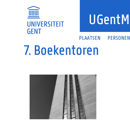
Overslaan en naar de inhoud gaan
UGentM
PLAATSEN
PERSONE
7. Boekentoren