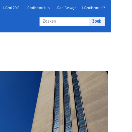
UGent 20.0
UGentMemorialis
UGentPassage
UGentMemorie?
Zoekveld
Zoek
Zoeken