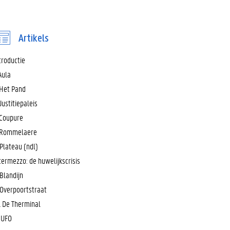
Artikels
troductie
 Aula
 Het Pand
 Justitiepaleis
 Coupure
 Rommelaere
 Plateau (ndl)
termezzo: de huwelijkscrisis
 Blandijn
 Overpoortstraat
. De Therminal
. UFO