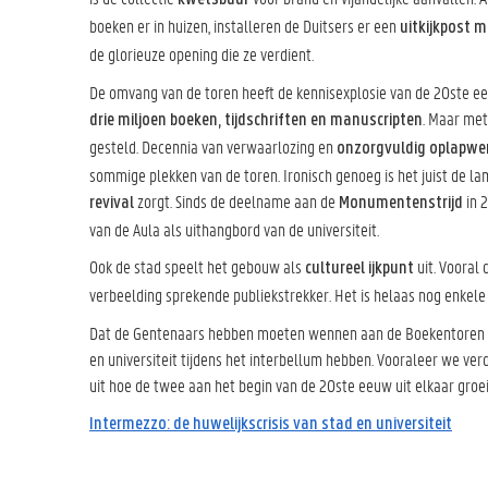
boeken er in huizen, installeren de Duitsers er een
uitkijkpost 
de glorieuze opening die ze verdient.
De omvang van de toren heeft de kennisexplosie van de 20ste e
. Maar met
drie miljoen boeken, tijdschriften en manuscripten
gesteld. Decennia van verwaarlozing en
onzorgvuldig oplapwe
sommige plekken van de toren. Ironisch genoeg is het juist de l
zorgt. Sinds de deelname aan de
in 
revival
Monumentenstrijd
van de Aula als uithangbord van de universiteit.
Ook de stad speelt het gebouw als
uit. Vooral
cultureel ijkpunt
verbeelding sprekende publiekstrekker. Het is helaas nog enkele 
Dat de Gentenaars hebben moeten wennen aan de Boekentoren hee
en universiteit tijdens het interbellum hebben. Vooraleer we ve
uit hoe de twee aan het begin van de 20ste eeuw uit elkaar groei
Intermezzo: de huwelijkscrisis van stad en universiteit