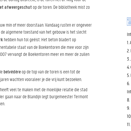
op de toren. De bibliotheek mist zo
met afweergeschut
euw min of meer doorstaan. Vandaag rusten er ongeveer
 de algemene toestand van het gebouw is het slecht
In
hebben hun tol geëist. Het beton bladert op
rk
1.
amentabele staat van de Boekentoren die mee voor zijn
2.
2007 vervangt de Boekentoren meer en meer de zuilen
3.
4.
 de
op de top van de toren is een tot de
belvédère
5.
jaren wachten vooraleer je die vrij kunt bezoeken.
6.
ft veel te maken met de moeilijke relatie die stad
In
rder gaan naar de Blandijn legt burgemeester Termont
8.
en.
9.
10
11