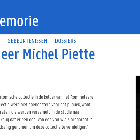
emorie
N
GEBEURTENISSEN
DOSSIERS
eer Michel Piette
anatomische collectie in de kelder van het Rommelaere
lectie werd niet opengesteld voor het publiek, want
raten, die werden verzameld in de studie naar
kelig dat er één deel van een vrouw als preparaat in
ssing genomen om deze collectie te vernietigen.”