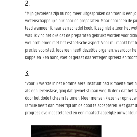
2.
“Mijn gevoelens zijn nu nog meer uitgesproken dan toen ik een jo
wetenschappelijke blik naar de preparaten. Maar doorheen de ja
leed wanneer ik naar een schedel keek. Ik zag niet alleen het w
was. Ik vind het oké dat de preparaten gebruikt worden voor did
wel problemen met het esthetische aspect. Voor mij maakt het b
precies voorstelt. Iedereen heeft dezelfde organen, waardoor he
koppelen. Een hand, voet of gelaat daarentegen spreekt en toont
3.
“Voor ik werkte in het Rommelaere Instituut had ik moeite met h
als een levensfase, ging dat gevoel stilaan weg. Ik denk dat he
door het dode lichaam te tonen. Meer mensen kiezen er opnieuw 
familie heeft dan meer tijd om de dood te accepteren. Het gaat du
progressieve ingesteldheid en een maatschappelijke omwentelin