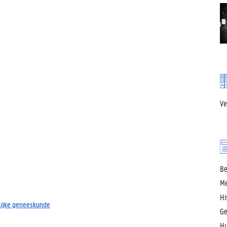
Ve
Be
Me
Hi
lijke geneeskunde
Ge
Hu