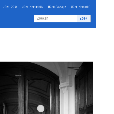
UGent 20.0
UGentMemorialis
UGentPassage
UGentMemorie?
Zoekveld
Zoek
Zoeken