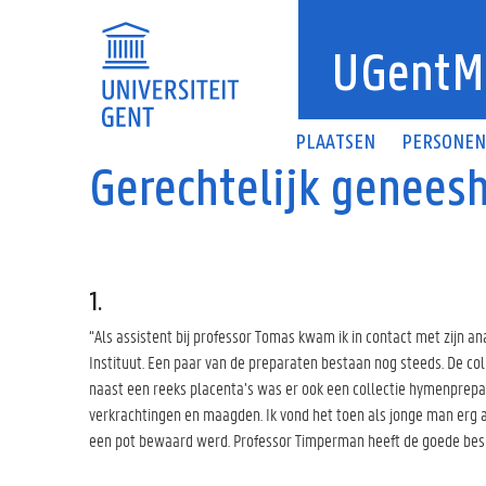
Overslaan en naar de inhoud gaan
UGentM
PLAATSEN
PERSONE
Gerechtelijk geneesh
1.
“Als assistent bij professor Tomas kwam ik in contact met zijn 
Instituut. Een paar van de preparaten bestaan nog steeds. De col
naast een reeks placenta’s was er ook een collectie hymenprepa
verkrachtingen en maagden. Ik vond het toen als jonge man erg a
een pot bewaard werd. Professor Timperman heeft de goede besli