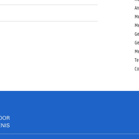
An
Me
Me
Ge
Ge
Me
Te
Co