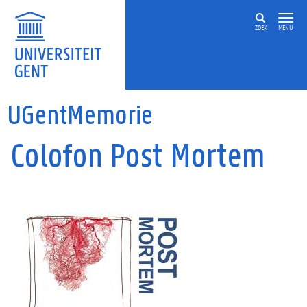
Overslaan en naar de inhoud gaan
ZOEK
MENU
UGentMemorie
Colofon Post Mortem