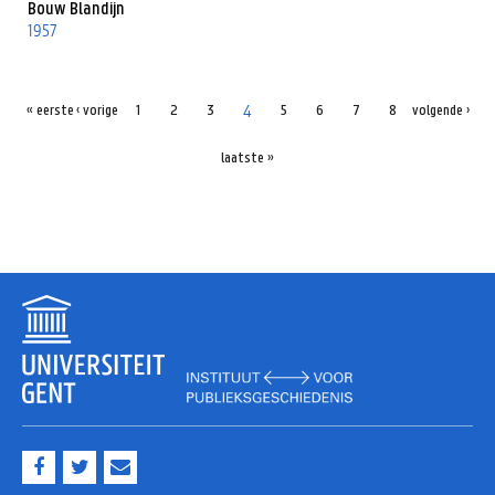
Bouw Blandijn
1957
4
« eerste
‹ vorige
1
2
3
5
6
7
8
volgende ›
laatste »
F
T
M
a
w
a