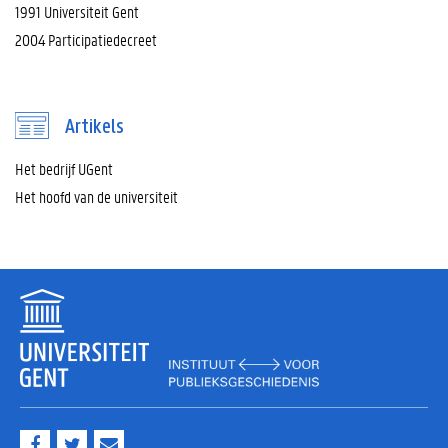
1991 Universiteit Gent
2004 Participatiedecreet
Artikels
Het bedrijf UGent
Het hoofd van de universiteit
F
T
M