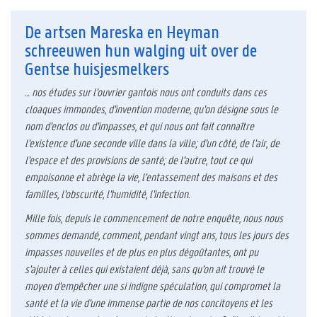
De artsen Mareska en Heyman
schreeuwen hun walging uit over de
Gentse huisjesmelkers
… nos études sur l'ouvrier gantois nous ont conduits dans ces
cloaques immondes, d'invention moderne, qu'on désigne sous le
nom d'enclos ou d'impasses, et qui nous ont fait connaître
l'existence d'une seconde ville dans la ville; d'un côté, de l'air, de
l'espace et des provisions de santé; de l'autre, tout ce qui
empoisonne et abrège la vie, l'entassement des maisons et des
familles, l'obscurité, l'humidité, l'infection.
Mille fois, depuis le commencement de notre enquête, nous nous
sommes demandé, comment, pendant vingt ans, tous les jours des
impasses nouvelles et de plus en plus dégoûtantes, ont pu
s'ajouter à celles qui existaient déjà, sans qu'on ait trouvé le
moyen d'empêcher une si indigne spéculation, qui compromet la
santé et la vie d'une immense partie de nos concitoyens et les