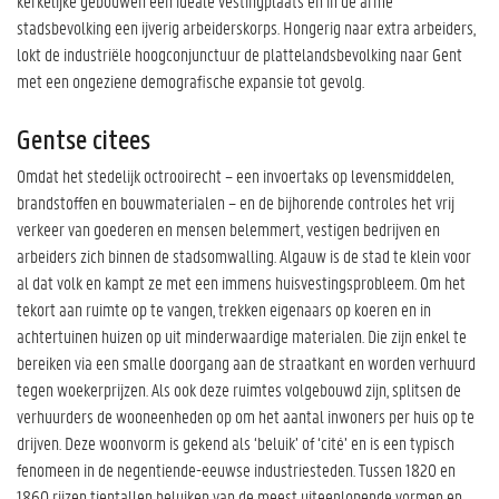
kerkelijke gebouwen een ideale vestingplaats en in de arme
stadsbevolking een ijverig arbeiderskorps. Hongerig naar extra arbeiders,
lokt de industriële hoogconjunctuur de plattelandsbevolking naar Gent
met een ongeziene demografische expansie tot gevolg.
Gentse citees
Omdat het stedelijk octrooirecht – een invoertaks op levensmiddelen,
brandstoffen en bouwmaterialen – en de bijhorende controles het vrij
verkeer van goederen en mensen belemmert, vestigen bedrijven en
arbeiders zich binnen de stadsomwalling. Algauw is de stad te klein voor
al dat volk en kampt ze met een immens huisvestingsprobleem. Om het
tekort aan ruimte op te vangen, trekken eigenaars op koeren en in
achtertuinen huizen op uit minderwaardige materialen. Die zijn enkel te
bereiken via een smalle doorgang aan de straatkant en worden verhuurd
tegen woekerprijzen. Als ook deze ruimtes volgebouwd zijn, splitsen de
verhuurders de wooneenheden op om het aantal inwoners per huis op te
drijven. Deze woonvorm is gekend als ‘beluik’ of ‘cité’ en is een typisch
fenomeen in de negentiende-eeuwse industriesteden. Tussen 1820 en
1860 rijzen tientallen beluiken van de meest uiteenlopende vormen en