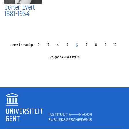
Gorter, Evert
1881-1954
6
« eerste
‹ vorige
2
3
4
5
7
8
9
10
volgende ›
laatste »