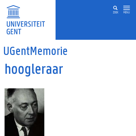
Overslaan en naar de inhoud gaan
ZOEK
MENU
UGentMemorie
hoogleraar