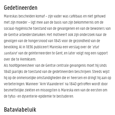
Gedetineerden
Mareskas bescheiden komaf – zijn vader was cafébaas en niet gehuwd
met zijn moeder – ligt mee aan de basis van zijn bekommernis om de
sociaal-hygiënische toestand van de gevangenen en van de bewoners van
de Gentse arbeidersbeluiken. Het motiveert ook zijn onderzoek naar de
gevolgen van de hongersnood van 1845 voor de gezondheid van de
bevolking. Al in 1836 publiceert Mareska een verslag over de ‘
état
sanitaire
’ van de geïnterneerden te Gent, en later volgt nog een rapport
over die te Hemiksem.
Als hoofdgeneesheer van de Gentse centrale gevangenis moet hij sinds
1840 jaarlijks de toestand van de gedetineerden beschrijven. Steeds wijst
hij op de onmenselijke omstandigheden die er heersen en dringt hij aan op
verbeteringen. Wanneer ‘Arm Vlaanderen’ na 1840 getroffen wordt door
besmettelijke ziekten en misoogsten is Mareska een van de eersten om
de tyfus- en dysenterie-epidemie te bestuderen.
Bataviabeluik