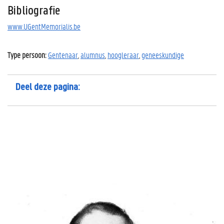
Bibliografie
www.UGentMemorialis.be
Type persoon:
Gentenaar
,
alumnus
,
hoogleraar
,
geneeskundige
Deel deze pagina: