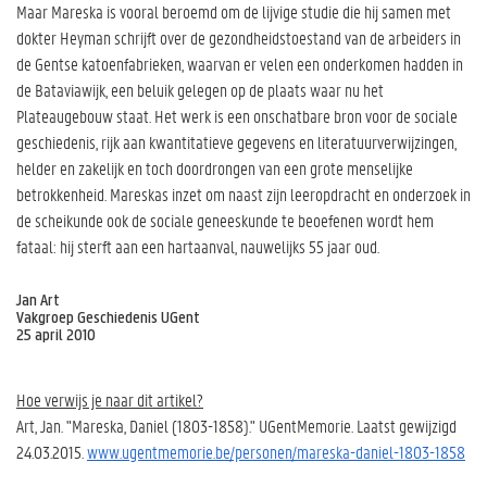
Maar Mareska is vooral beroemd om de lijvige studie die hij samen met
dokter Heyman schrijft over de gezondheidstoestand van de arbeiders in
de Gentse katoenfabrieken, waarvan er velen een onderkomen hadden in
de Bataviawijk, een beluik gelegen op de plaats waar nu het
Plateaugebouw staat. Het werk is een onschatbare bron voor de sociale
geschiedenis, rijk aan kwantitatieve gegevens en literatuurverwijzingen,
helder en zakelijk en toch doordrongen van een grote menselijke
betrokkenheid. Mareskas inzet om naast zijn leeropdracht en onderzoek in
de scheikunde ook de sociale geneeskunde te beoefenen wordt hem
fataal: hij sterft aan een hartaanval, nauwelijks 55 jaar oud.
Jan Art
Vakgroep Geschiedenis UGent
25 april 2010
Hoe verwijs je naar dit artikel?
Art, Jan. "Mareska, Daniel (1803-1858)." UGentMemorie. Laatst gewijzigd
24.03.2015.
www.ugentmemorie.be/personen/mareska-daniel-1803-1858