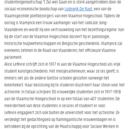
studentengenootschap ’t Zal wel Gaan en is sterk aangetrokken door de
sociaal-economische boodschap van
Lodewijk De Raet
, een van de
Vlaamsgezinde pleitbezorgers van een Vlaamse Hogeschool. Tijdens de
oorlog is Vlamynck een trouw aanhanger van het radicale Jong-
Vlaanderen en wordt hij een vertrouweling van het bezettingsregime. Van
bij de start van de Vlaamse Hogeschool doceert hij er paleologie,
historische hulpwetenschappen en Belgische geschiedenis. Vlamynck zal
eveneens zetelen in de Raad van Vlaanderen, het officieuze Vlaamse
parlement.
Alice Lefèvre schrijft zich in 1917 in aan de Vlaamse Hogeschool als vrije
student kunstgeschiedenis. Het meisjesatheneum, waar ze les geeft, is
immers net als de andere Gentse scholen gesloten vanwege het
kolentekort. Haar beslissing bij te studeren illustreert haar steun voor het
activisme. In totaal schrijven 30 vrouwelijke studenten zich in 1917-1918
aan de Vlaamsche Hoogeschool in op een totaal van 407 studenten. De
meerderheid van deze studentes is lerares of studeert er voor.
Lefèvre engageert zich ook buiten de universiteit voor het activisme. Ze
verdedigt het gedachtegoed op flamingantische vrouwendagen en is
betrokken bij de oprichting van de Maatschappij voor Sociale Werken in