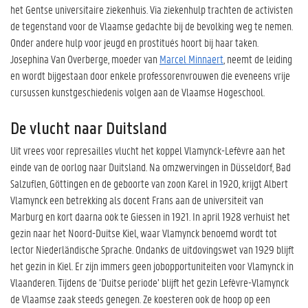
het Gentse universitaire ziekenhuis. Via ziekenhulp trachten de activisten
de tegenstand voor de Vlaamse gedachte bij de bevolking weg te nemen.
Onder andere hulp voor jeugd en prostitués hoort bij haar taken.
Josephina Van Overberge, moeder van
Marcel Minnaert
, neemt de leiding
en wordt bijgestaan door enkele professorenvrouwen die eveneens vrije
cursussen kunstgeschiedenis volgen aan de Vlaamse Hogeschool.
De vlucht naar Duitsland
Uit vrees voor represailles vlucht het koppel Vlamynck-Lefèvre aan het
einde van de oorlog naar Duitsland. Na omzwervingen in Düsseldorf, Bad
Salzuflen, Göttingen en de geboorte van zoon Karel in 1920, krijgt Albert
Vlamynck een betrekking als docent Frans aan de universiteit van
Marburg en kort daarna ook te Giessen in 1921. In april 1928 verhuist het
gezin naar het Noord-Duitse Kiel, waar Vlamynck benoemd wordt tot
lector Niederländische Sprache. Ondanks de uitdovingswet van 1929 blijft
het gezin in Kiel. Er zijn immers geen jobopportuniteiten voor Vlamynck in
Vlaanderen. Tijdens de ‘Duitse periode’ blijft het gezin Lefèvre-Vlamynck
de Vlaamse zaak steeds genegen. Ze koesteren ook de hoop op een