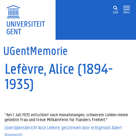
Overslaan en naar de inhoud gaan
ZOEK
MENU
UGentMemorie
Lefèvre, Alice (1894-
1935)
“Am 1. Juli 1935 entschlief nach monatelangen, schwerem Leiden meine
geliebte Frau und treue Mitkämferin für Flanders Freiheit.”
(overlijdensbericht Alice Lefèvre, geschreven door echtgenoot Albert
Vlamynck)