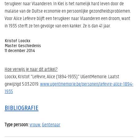
terugkeer naar Vlaanderen. In Kiel is het namelijk hard leven door de
malaise van de Duitse economie en persoonlijke gezondheidsproblemen.
Voor Alice Lefèvre blijft een terugkeer naar Vlaanderen een droom, want
in 1935 sterft ze ten gevolge van een kanker. Ze is dan 41 jaar.
Kristof Loockx
Master Geschiedenis
11 december 2014
Hoe verwijs je naar dit artikel?
Loockx, Kristof. "Lefèvre, Alice (1894-1935)." UGentMemorie. Laatst
gewijzigd 5.03.2019.
www.ugentmemorie.be/personen/lefevre-alice-1894-
1935
BIBLIOGRAFIE
Type persoon:
vrouw
,
Gentenaar