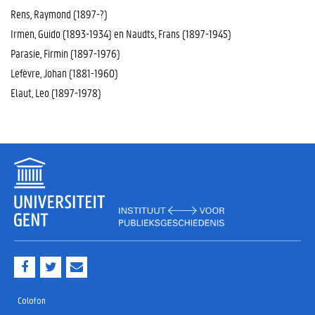
Rens, Raymond (1897-?)
Irmen, Guido (1893-1934) en Naudts, Frans (1897-1945)
Parasie, Firmin (1897-1976)
Lefèvre, Johan (1881-1960)
Elaut, Leo (1897-1978)
F
T
M
a
w
a
c
i
i
e
t
l
Colofon
b
t