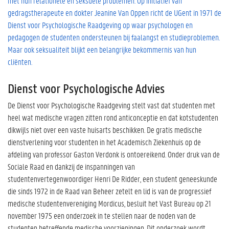
met hun relationele en seksuele problemen. Op initiatief van
gedragstherapeute en dokter Jeanine Van Oppen richt de UGent in 1971 de
Dienst voor Psychologische Raadgeving op waar psychologen en
pedagogen de studenten ondersteunen bij faalangst en studieproblemen.
Maar ook seksualiteit blijkt een belangrijke bekommernis van hun
cliënten.
Dienst voor Psychologische Advies
De Dienst voor Psychologische Raadgeving stelt vast dat studenten met
heel wat medische vragen zitten rond anticonceptie en dat kotstudenten
dikwijls niet over een vaste huisarts beschikken. De gratis medische
dienstverlening voor studenten in het Academisch Ziekenhuis op de
afdeling van professor Gaston Verdonk is ontoereikend. Onder druk van de
Sociale Raad en dankzij de inspanningen van
studentenvertegenwoordiger Henri De Ridder, een student geneeskunde
die sinds 1972 in de Raad van Beheer zetelt en lid is van de progressief
medische studentenvereniging Mordicus, besluit het Vast Bureau op 21
november 1975 een onderzoek in te stellen naar de noden van de
studenten betreffende medische voorzieningen. Dit onderzoek wordt