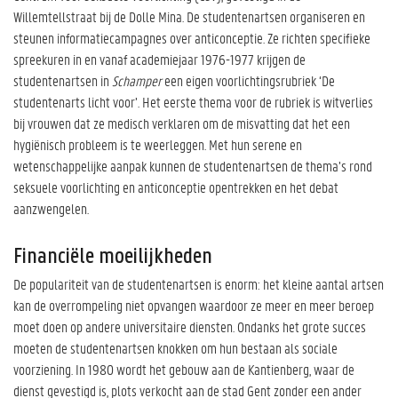
Willemtellstraat bij de Dolle Mina. De studentenartsen organiseren en
steunen informatiecampagnes over anticonceptie. Ze richten specifieke
spreekuren in en vanaf academiejaar 1976-1977 krijgen de
studentenartsen in
Schamper
een eigen voorlichtingsrubriek ‘De
studentenarts licht voor’. Het eerste thema voor de rubriek is witverlies
bij vrouwen dat ze medisch verklaren om de misvatting dat het een
hygiënisch probleem is te weerleggen. Met hun serene en
wetenschappelijke aanpak kunnen de studentenartsen de thema’s rond
seksuele voorlichting en anticonceptie opentrekken en het debat
aanzwengelen.
Financiële moeilijkheden
De populariteit van de studentenartsen is enorm: het kleine aantal artsen
kan de overrompeling niet opvangen waardoor ze meer en meer beroep
moet doen op andere universitaire diensten. Ondanks het grote succes
moeten de studentenartsen knokken om hun bestaan als sociale
voorziening. In 1980 wordt het gebouw aan de Kantienberg, waar de
dienst gevestigd is, plots verkocht aan de stad Gent zonder een ander