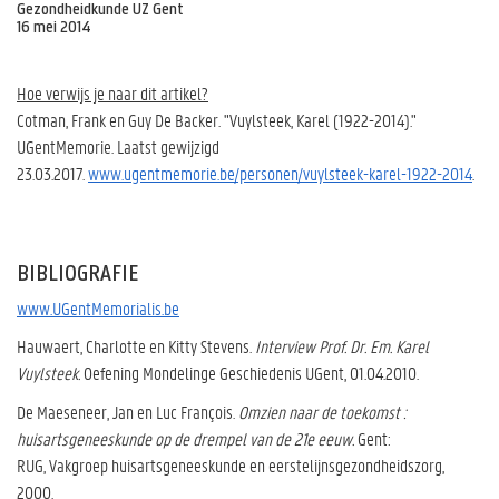
Gezondheidkunde UZ Gent
16 mei 2014
Hoe verwijs je naar dit artikel?
Cotman, Frank en Guy De Backer. "Vuylsteek, Karel (1922-2014)."
UGentMemorie. Laatst gewijzigd
23.03.2017.
www.ugentmemorie.be/personen/vuylsteek-karel-1922-2014
.
BIBLIOGRAFIE
www.UGentMemorialis.be
Hauwaert, Charlotte en Kitty Stevens.
Interview Prof. Dr. Em. Karel
Vuylsteek.
Oefening Mondelinge Geschiedenis UGent, 01.04.2010.
De Maeseneer, Jan en Luc François.
Omzien naar de toekomst :
huisartsgeneeskunde op de drempel van de 21e eeuw.
Gent:
RUG, Vakgroep huisartsgeneeskunde en eerstelijnsgezondheidszorg,
2000.