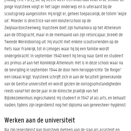
jonge Vuylsteek volgt er het lager onderwijs en is uiteraard bij de
scoutsgroep aangesloten. Hij krijgt er, geheel toepasselijk, de totem ‘wijze
uil’. Moeder is directrice van een kleuterschool op de
Zwijnaardsesteenweg. Vuylsteek doet zijn humaniora op het Atheneum
aan de Ottogracht, maar in de meimaand van zijn retoricajaar, breekt de
Tweede Wereldoorlog uit. Hij vlucht met enkele scoutsvrienden op de
fiets naar Frankrijk, tot in Limoges waar hij bij een familie wordt
ondergebracht. In september 1940 keert hij terug naar Gent en studeert
als primus af aan het Koninklijk Atheneum. Het is in deze school waar na
de bevrijding in september 1944 de door hem heropgerichte ‘De Reiger’
een lokaal krijgt. Vuylsteek schrijft zich in aan de faculteit geneeskunde
van de Gentse universiteit en wordt gezien de oorlogsomstandigheden
reeds vanaf het derde jaar in de klinische praktijk van het
Bijlokeziekenhuis ingeschakeld. Hij studeert in 1947 af als arts, en behaalt
nadien, tijdens zijn legerdienst nog het diploma van geneesheer-hygiënist.
Werken aan de universiteit
Na zijn legerdienst kan Vuylsteek meteen aan de slag als assistent en