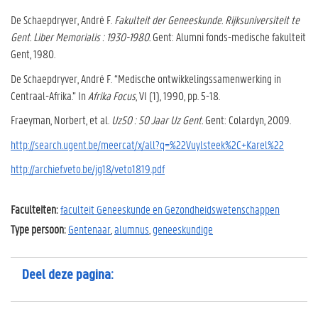
De Schaepdryver, André F.
Fakulteit der Geneeskunde. Rijksuniversiteit te
Gent. Liber Memorialis : 1930-1980.
Gent: Alumni fonds-medische fakulteit
Gent, 1980.
De Schaepdryver, André F. “Medische ontwikkelingssamenwerking in
Centraal-Afrika.” In
Afrika Focus
, VI (1), 1990, pp. 5-18.
Fraeyman, Norbert, et al.
Uz50 : 50 Jaar Uz Gent.
Gent: Colardyn, 2009.
http://search.ugent.be/meercat/x/all?q=%22Vuylsteek%2C+Karel%22
http://archief.veto.be/jg18/veto1819.pdf
Faculteiten:
faculteit Geneeskunde en Gezondheidswetenschappen
Type persoon:
Gentenaar
,
alumnus
,
geneeskundige
Deel deze pagina: