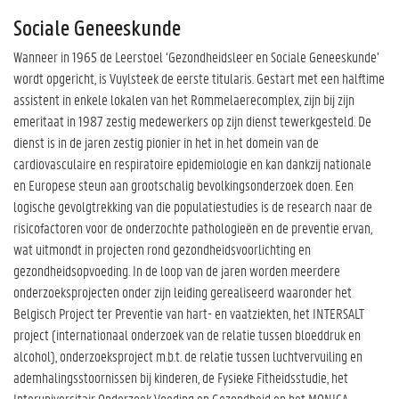
Sociale Geneeskunde
Wanneer in 1965 de Leerstoel ‘Gezondheidsleer en Sociale Geneeskunde’
wordt opgericht, is Vuylsteek de eerste titularis. Gestart met een halftime
assistent in enkele lokalen van het Rommelaerecomplex, zijn bij zijn
emeritaat in 1987 zestig medewerkers op zijn dienst tewerkgesteld. De
dienst is in de jaren zestig pionier in het in het domein van de
cardiovasculaire en respiratoire epidemiologie en kan dankzij nationale
en Europese steun aan grootschalig bevolkingsonderzoek doen. Een
logische gevolgtrekking van die populatiestudies is de research naar de
risicofactoren voor de onderzochte pathologieën en de preventie ervan,
wat uitmondt in projecten rond gezondheidsvoorlichting en
gezondheidsopvoeding. In de loop van de jaren worden meerdere
onderzoeksprojecten onder zijn leiding gerealiseerd waaronder het
Belgisch Project ter Preventie van hart- en vaatziekten, het INTERSALT
project (internationaal onderzoek van de relatie tussen bloeddruk en
alcohol), onderzoeksproject m.b.t. de relatie tussen luchtvervuiling en
ademhalingsstoornissen bij kinderen, de Fysieke Fitheidsstudie, het
Interuniversitair Onderzoek Voeding en Gezondheid en het MONICA