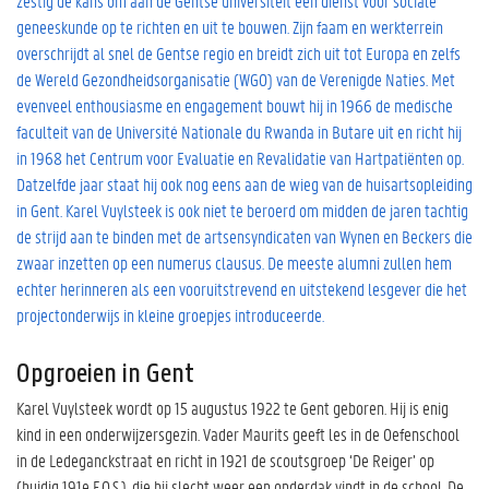
zestig de kans om aan de Gentse universiteit een dienst voor sociale
geneeskunde op te richten en uit te bouwen. Zijn faam en werkterrein
overschrijdt al snel de Gentse regio en breidt zich uit tot Europa en zelfs
de Wereld Gezondheidsorganisatie (WGO) van de Verenigde Naties. Met
evenveel enthousiasme en engagement bouwt hij in 1966 de medische
faculteit van de Université Nationale du Rwanda in Butare uit en richt hij
in 1968 het Centrum voor Evaluatie en Revalidatie van Hartpatiënten op.
Datzelfde jaar staat hij ook nog eens aan de wieg van de huisartsopleiding
in Gent. Karel Vuylsteek is ook niet te beroerd om midden de jaren tachtig
de strijd aan te binden met de artsensyndicaten van Wynen en Beckers die
zwaar inzetten op een numerus clausus. De meeste alumni zullen hem
echter herinneren als een vooruitstrevend en uitstekend lesgever die het
projectonderwijs in kleine groepjes introduceerde.
Opgroeien in Gent
Karel Vuylsteek wordt op 15 augustus 1922 te Gent geboren. Hij is enig
kind in een onderwijzersgezin. Vader Maurits geeft les in de Oefenschool
in de Ledeganckstraat en richt in 1921 de scoutsgroep ‘De Reiger’ op
(huidig 191e F.O.S.), die bij slecht weer een onderdak vindt in de school. De