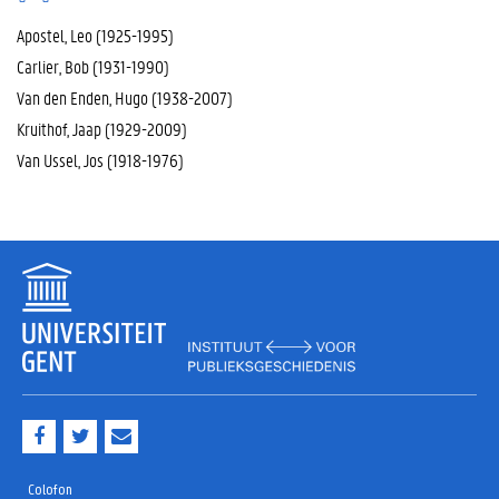
Apostel, Leo (1925-1995)
Carlier, Bob (1931-1990)
Van den Enden, Hugo (1938-2007)
Kruithof, Jaap (1929-2009)
Van Ussel, Jos (1918-1976)
F
T
M
a
w
a
c
i
i
e
t
l
Colofon