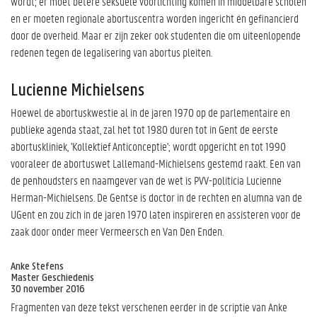
wordt; er moet betere seksuele voorlichting komen in middelbare scholen
en er moeten regionale abortuscentra worden ingericht én gefinancierd
door de overheid. Maar er zijn zeker ook studenten die om uiteenlopende
redenen tegen de legalisering van abortus pleiten.
Lucienne Michielsens
Hoewel de abortuskwestie al in de jaren 1970 op de parlementaire en
publieke agenda staat, zal het tot 1980 duren tot in Gent de eerste
abortuskliniek, 'Kollektief Anticonceptie'; wordt opgericht en tot 1990
vooraleer de abortuswet Lallemand-Michielsens gestemd raakt. Een van
de penhoudsters en naamgever van de wet is PVV-politicia Lucienne
Herman-Michielsens. De Gentse is doctor in de rechten en alumna van de
UGent en zou zich in de jaren 1970 laten inspireren en assisteren voor de
zaak door onder meer Vermeersch en Van Den Enden.
Anke Stefens
Master Geschiedenis
30 november 2016
Fragmenten van deze tekst verschenen eerder in de scriptie van Anke