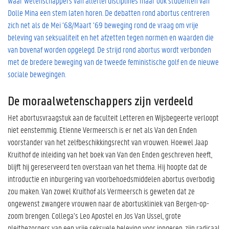
waar wetenschappers van allerlei disciplines maar ook studenten van
Dolle Mina een stem laten horen. De debatten rond abortus centreren
zich net als de Mei ‘68/Maart ’69 beweging rond de vraag om vrije
beleving van seksualiteit en het afzetten tegen normen en waarden die
van bovenaf worden opgelegd. De strijd rond abortus wordt verbonden
met de bredere beweging van de tweede feministische golf en de nieuwe
sociale bewegingen.
De moraalwetenschappers zijn verdeeld
Het abortusvraagstuk aan de faculteit Letteren en Wijsbegeerte verloopt
niet eenstemmig. Etienne Vermeersch is er net als Van den Enden
voorstander van het zelfbeschikkingsrecht van vrouwen. Hoewel Jaap
Kruithof de inleiding van het boek van Van den Enden geschreven heeft,
blijft hij gereserveerd ten overstaan van het thema. Hij hoopte dat de
introductie en inburgering van voorbehoedsmiddelen abortus overbodig
zou maken. Van zowel Kruithof als Vermeersch is geweten dat ze
ongewenst zwangere vrouwen naar de abortuskliniek van Bergen-op-
zoom brengen. Collega’s Leo Apostel en Jos Van Ussel, grote
pleitbezorgers van een vrije seksuele beleving voor jongeren, zijn radicaal