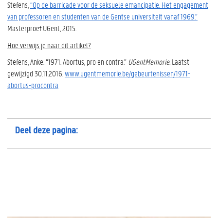
Stefens,
“Op de barricade voor de seksuele emancipatie. Het engagement
van professoren en studenten van de Gentse universiteit vanaf 1969.”
Masterproef UGent, 2015.
Hoe verwijs je naar dit artikel?
Stefens, Anke. “1971. Abortus, pro en contra.”
UGentMemorie.
Laatst
gewijzigd 30.11.2016.
www.ugentmemorie.be/gebeurtenissen/1971-
abortus-procontra
Deel deze pagina: