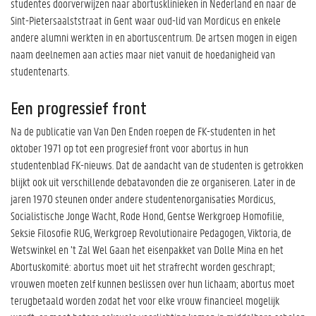
studentes doorverwijzen naar abortusklinieken in Nederland en naar de
Sint-Pietersaalststraat in Gent waar oud-lid van Mordicus en enkele
andere alumni werkten in en abortuscentrum. De artsen mogen in eigen
naam deelnemen aan acties maar niet vanuit de hoedanigheid van
studentenarts.
Een progressief front
Na de publicatie van Van Den Enden roepen de FK-studenten in het
oktober 1971 op tot een progresief front voor abortus in hun
studentenblad FK-nieuws. Dat de aandacht van de studenten is getrokken
blijkt ook uit verschillende debatavonden die ze organiseren. Later in de
jaren 1970 steunen onder andere studentenorganisaties Mordicus,
Socialistische Jonge Wacht, Rode Hond, Gentse Werkgroep Homofilie,
Seksie Filosofie RUG, Werkgroep Revolutionaire Pedagogen, Viktoria, de
Wetswinkel en ’t Zal Wel Gaan het eisenpakket van Dolle Mina en het
Abortuskomité: abortus moet uit het strafrecht worden geschrapt;
vrouwen moeten zelf kunnen beslissen over hun lichaam; abortus moet
terugbetaald worden zodat het voor elke vrouw financieel mogelijk