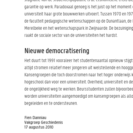
garantie op werk. Paradoxaal genoeg is het juist op het moment 
universiteit haar grote bouwwerken uitvoert. Tussen 1970 en 19
de faculteit pedagogische wetenschappen op de Dunantlaan, de 
Merelbeke en het wetenschapspark in Zwijnaarde. De bezuinigingsp
raakt de sociale sector van de universiteiten het hardst.
Nieuwe democratisering
Het duurt tot 1991 vooraleer het studentenaantal opnieuw stijg
altijd stromen relatief meer jongeren uit welstellende en hoogg
Kansengroepen die toch doorstromen naar het hoger onderwijs k
hogeschool dan voor een universiteit. Overheid, universiteit en 
de ongelijkheid weg te werken. Beursstudenten zullen bijvoorbe
worden universiteiten aangemoedigd om kansengroepen als alloc
begeleiden en te ondersteunen.
Fien Danniau
Vakgroep Geschiedenis
17 augustus 2010