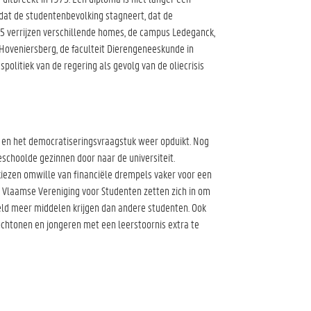
dat de studentenbevolking stagneert, dat de
75 verrijzen verschillende homes, de campus Ledeganck,
Hoveniersberg, de faculteit Dierengeneeskunde in
olitiek van de regering als gevolg van de oliecrisis
t en het democratiseringsvraagstuk weer opduikt. Nog
eschoolde gezinnen door naar de universiteit.
iezen omwille van financiële drempels vaker voor een
de Vlaamse Vereniging voor Studenten zetten zich in om
eld meer middelen krijgen dan andere studenten. Ook
htonen en jongeren met een leerstoornis extra te