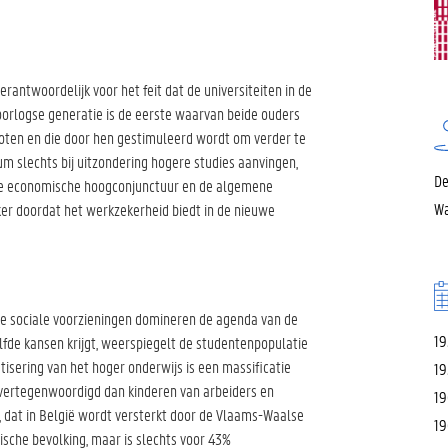
rantwoordelijk voor het feit dat de universiteiten in de
orlogse generatie is de eerste waarvan beide ouders
noten en die door hen gestimuleerd wordt om verder te
um slechts bij uitzondering hogere studies aanvingen,
De
 de economische hoogconjunctuur en de algemene
Wa
ker doordat het werkzekerheid biedt in de nieuwe
de sociale voorzieningen domineren de agenda van de
19
elfde kansen krijgt, weerspiegelt de studentenpopulatie
isering van het hoger onderwijs is een massificatie
19
 vertegenwoordigd dan kinderen van arbeiders en
19
 dat in België wordt versterkt door de Vlaams-Waalse
19
sche bevolking, maar is slechts voor 43%