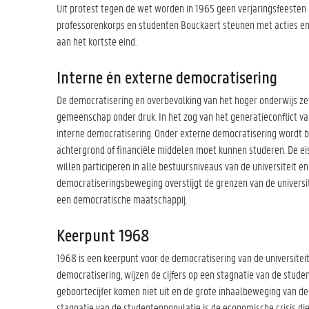
Uit protest tegen de wet worden in 1965 geen verjaringsfeesten g
professorenkorps en studenten Bouckaert steunen met acties en 
aan het kortste eind.
Interne én externe democratisering
De democratisering en overbevolking van het hoger onderwijs z
gemeenschap onder druk. In het zog van het generatieconflict v
interne democratisering. Onder externe democratisering wordt b
achtergrond of financiële middelen moet kunnen studeren. De ei
willen participeren in alle bestuursniveaus van de universiteit e
democratiseringsbeweging overstijgt de grenzen van de universi
een democratische maatschappij.
Keerpunt 1968
1968 is een keerpunt voor de democratisering van de universitei
democratisering, wijzen de cijfers op een stagnatie van de stude
geboortecijfer komen niet uit en de grote inhaalbeweging van de 
stagnatie van de studentenpopulatie is de economische crisis die 