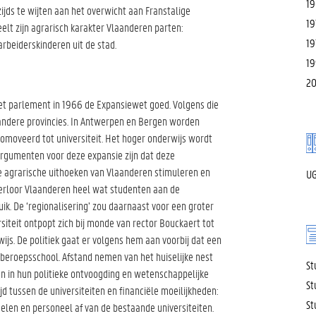
19
ijds te wijten aan het overwicht aan Franstalige
19
elt zijn agrarisch karakter Vlaanderen parten:
19
rbeiderskinderen uit de stad.
19
20
et parlement in 1966 de Expansiewet goed. Volgens die
andere provincies. In Antwerpen en Bergen worden
moveerd tot universiteit. Het hoger onderwijs wordt
argumenten voor deze expansie zijn dat deze
e agrarische uithoeken van Vlaanderen stimuleren en
UG
verloor Vlaanderen heel wat studenten aan de
uik. De ‘regionalisering’ zou daarnaast voor een groter
iteit ontpopt zich bij monde van rector Bouckaert tot
js. De politiek gaat er volgens hem aan voorbij dat een
n beroepsschool. Afstand nemen van het huiselijke nest
St
en in hun politieke ontvoogding en wetenschappelijke
St
jd tussen de universiteiten en financiële moeilijkheden:
St
len en personeel af van de bestaande universiteiten.