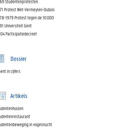
69 Studentenprotesten
71 Protest Wet-Vermeylen-Dubois
78-1979 Protest tegen de 10.000
91 Universiteit Gent
04 Participatiedecreet
Dossier
ent in cijfers
Artikels
udentenhuizen
udentenrestaurant
udentenbeweging in vogelvlucht