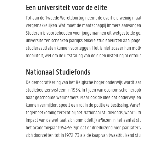
Een universiteit voor de elite
Tot aan de Tweede Wereldoorlog neemt de overheid weinig maatr
vergemakkelijken. Wat moet de maatschappij immers aanvangen 
Studeren is voorbehouden voor jongemannen uit welgestelde gez
universiteiten schenken jaarlijks enkele studiebeurzen aan jonge
studieresultaten kunnen voorleggen. Het is niet zozeer hun moti
mobiliteit, wel om de uitstraling van de eigen instelling of entou
Nationaal Studiefonds
De democratisering van het Belgische hoger onderwijs wordt a
studiebeurzensysteem in 1954. In tijden van economische heropbo
naar geschoolde werknemers. Maar ook de idee dat onderwijs en
kunnen vermijden, speelt een rol in de politieke beslissing. Vana
tegemoetkoming terecht bij het Nationaal Studiefonds, waar ‘uit
impact van de wet laat zich onmiddellijk aflezen in het aantal stu
het academiejaar 1954-55 zijn dat er drieduizend, vier jaar later 
zich doorzetten tot in 1972-73 als de kaap van twaalfduizend st