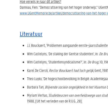
Hoe verwijs je naar dit artikel?
Danniau, Fien. "Democratisering van het hoger onderwijs." UGent
www.UGentMemorie.be/artikel/democratisering-van-het-hoger-
Literatuur
J.J. Bouckaert, ‘Problemen aangaande eerste-jaarsstudenten
Wim Castelyns, ‘De staking der Gentse studenten’, in:
De Br
Wim Castelyns, ‘Studentensyndicalisme?’, in:
De Brug
, 10, 1
Karel De Clerck,
Rector Bouckaert had toch gelijk
, Gent, 198
Theo Luykx, ‘De hogeschoolbevolking in België. Academiejaa
Barbara Tan,
Blijvende sociale ongelijkheid in het Vlaamse 
Myriam Verhas,
Studiebeurzen van overheidswege aan stude
1988, (Uit het verleden van de R.U.G., 28).