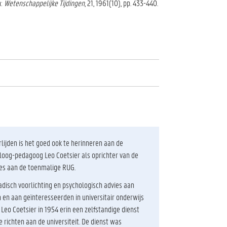
n:
Wetenschappelijke Tijdingen
, 21, 1961(10), pp. 433-440.
verlijden is het goed ook te herinneren aan de
loog-pedagoog Leo Coetsier als oprichter van de
ies aan de toenmalige RUG.
adisch voorlichting en psychologisch advies aan
 en aan geïnteresseerden in universitair onderwijs
 Leo Coetsier in 1954 erin een zelfstandige dienst
e richten aan de universiteit. De dienst was