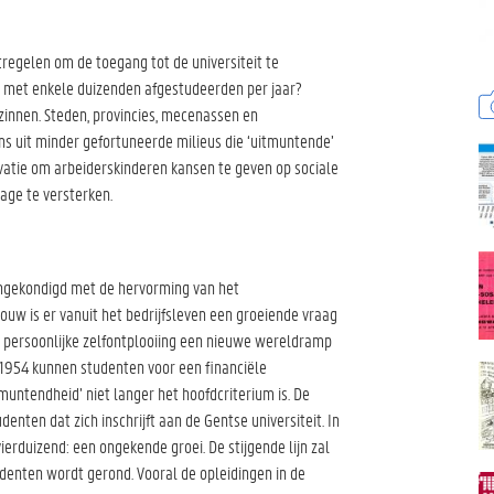
egelen om de toegang tot de universiteit te
met enkele duizenden afgestudeerden per jaar?
innen. Steden, provincies, mecenassen en
ns uit minder gefortuneerde milieus die ‘uitmuntende’
vatie om arbeiderskinderen kansen te geven op sociale
rage te versterken.
angekondigd met de hervorming van het
uw is er vanuit het bedrijfsleven een groeiende vraag
 persoonlijke zelfontplooiing een nieuwe wereldramp
f 1954 kunnen studenten voor een financiële
muntendheid’ niet langer het hoofdcriterium is. De
denten dat zich inschrijft aan de Gentse universiteit. In
vierduizend: een ongekende groei. De stijgende lijn zal
udenten wordt gerond. Vooral de opleidingen in de