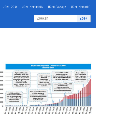
UGent 20.0
UGentMemorialis
UGentPassage
UGentMemorie?
Zoekveld
Zoek
Zoeken