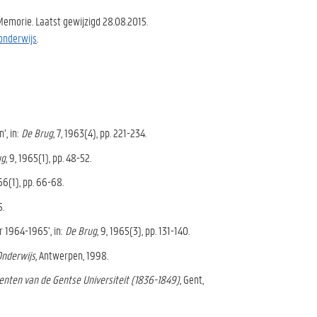
Memorie. Laatst gewijzigd 28.08.2015.
onderwijs
.
’, in:
De Brug
, 7, 1963(4), pp. 221-234.
ug
, 9, 1965(1), pp. 48-52.
966(1), pp. 66-68.
5.
r 1964-1965’, in:
De Brug
, 9, 1965(3), pp. 131-140.
Onderwijs,
Antwerpen, 1998.
nten van de Gentse Universiteit (1836-1849)
, Gent,