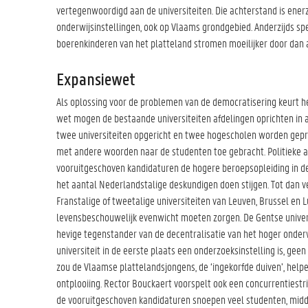
vertegenwoordigd aan de universiteiten. Die achterstand is enerz
onderwijsinstellingen, ook op Vlaams grondgebied. Anderzijds spe
boerenkinderen van het platteland stromen moeilijker door dan a
Expansiewet
Als oplossing voor de problemen van de democratisering keurt h
wet mogen de bestaande universiteiten afdelingen oprichten in 
twee universiteiten opgericht en twee hogescholen worden gepro
met andere woorden naar de studenten toe gebracht. Politieke 
vooruitgeschoven kandidaturen de hogere beroepsopleiding in d
het aantal Nederlandstalige deskundigen doen stijgen. Tot dan 
Franstalige of tweetalige universiteiten van Leuven, Brussel en L
levensbeschouwelijk evenwicht moeten zorgen. De Gentse univers
hevige tegenstander van de decentralisatie van het hoger onderwi
universiteit in de eerste plaats een onderzoeksinstelling is, gee
zou de Vlaamse plattelandsjongens, de ‘ingekorfde duiven’, help
ontplooiing. Rector Bouckaert voorspelt ook een concurrentiestri
de vooruitgeschoven kandidaturen snoepen veel studenten, midde