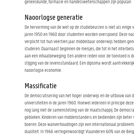
geneeskunde, farmacie en handelswetenschappen zijn populair.
Naoorlogse generatie
De hervorming van de wet op de studiebeurzen is niet als enige ve
jaren 1950 en 1960 door studenten worden overspoeld. Deze nao
verplicht tot hun veertien jaar middelbaar onderwijs hebben ge
studeren. Daarnaast beginnen de meisjes, die tot in het interbell
aan een inhaalbeweging. Een andere reden voor de toevloed is
stijging van de levensstandaard. Een diploma wordt aantrekkelij
naoorlogse economie.
Massificatie
De democratisering van het hoger onderwijs en de uitbouw van 
universiteiten in de jaren 1960. Hoewel iedereen in principe dez
nog lang niet de samenstelling van de maatschappij. De democrat
gebleken. Kinderen van middenstanders en bedienden zijn beter
boeren. Deze wanverhoudingen zijn een internationaal probleem,
dualiteit. In 1966 vertegenwoordigt Vlaanderen 60% van de Belgi