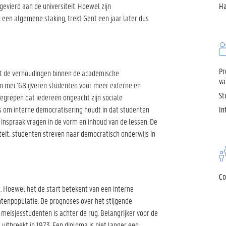
evierd aan de universiteit. Hoewel zijn
Ha
een algemene staking, trekt Gent een jaar later dus
Pr
et de verhoudingen binnen de academische
va
an mei ‘68 ijveren studenten voor meer externe én
St
egrepen dat iedereen ongeacht zijn sociale
s om interne democratisering houdt in dat studenten
In
n inspraak vragen in de vorm en inhoud van de lessen. De
teit: studenten streven naar democratisch onderwijs in
Co
t. Hoewel het de start betekent van een interne
ntenpopulatie. De prognoses over het stijgende
meisjesstudenten is achter de rug. Belangrijker voor de
uitbreekt in 1973. Een diploma is niet langer een