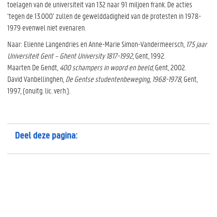
toelagen van de universiteit van 132 naar 91 miljoen frank. De acties
‘tegen de 13.000’ zullen de gewelddadigheid van de protesten in 1978-
1979 evenwel niet evenaren.
Naar: Elienne Langendries en Anne-Marie Simon-Vandermeersch,
175 jaar
Universiteit Gent – Ghent University 1817-1992
, Gent, 1992.
Maarten De Gendt,
400 schampers in woord en beeld
, Gent, 2002.
David Vanbellinghen,
De Gentse studentenbeweging, 1968-1978
, Gent,
1997, (onuitg. lic. verh.).
Deel deze pagina: