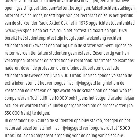
diverse vormen aan: een boycot van de inschrijvingen, een alternatieve
openingszitting, petities, pamfletten, betogingen, fakkeltochten, stakingen,
alternatieve colleges, bezettingen van het rectoraat en zelfs het gebruik
van de sluikzender Radio Aktief. Ook het in 1975 opgerichte studentenblad
Schamper
speelt een actieve rol in het protest.
In maart en april 1979
bereikt het
studentenprotest zijn hoogtepunt: wekenlang vechten
studenten en rijkswacht een oorlog uit in de straten van Gent. Tijdens de
rellen worden tientallen studenten gearresteerd. Zesendertig van hen
verschijnen later voor de correctionele rechtbank. Naarmate de examens
naderen, doven de protesten uit en uiteindelijk betalen quasi alle
studenten de tweede schijf van 5.000 frank. Ironisch genoeg volstaan de
extra inkomsten uit het verhoogde inschrijvingsgeld lang niet om de
kosten aan de inzet van de rijkswacht en de schade aan de gebouwen te
compenseren. Toch blijft ‘de 10.000’ ook tijdens het volgend academiejaar
actueel: er worden talrijke fuiven georganiseerd om de proceskosten (ca.
550.000 frank) te delgen.
In december 1986 zullen de studenten opnieuw staken, betogen en het
rectoraat bezetten als het inschrijvingsgeld verhoogd wordt tot 13.000
frank. Dat is een compensatieregeling voor de daling van de sociale