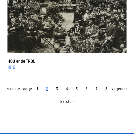
HOU ende TROU
1916
2
« eerste
‹ vorige
1
3
4
5
6
7
8
volgende ›
laatste »