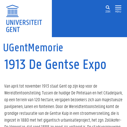
Overslaan en naar de inhoud gaan
ZOEK
MENU
UGentMemorie
1913 De Gentse Expo
Van april tot november 1913 staat Gent op zijn kop voor de
Wereldtentoonstelling. Tussen de huidige De Pintelaan en het Citadelpark,
op een terrein van 120 hectare, vergapen bezoekers zich aan majestueuze
paviljoenen, lanen en fonteinen. Door de Wereldtentoonstelling komt de
grondige restauratie van de Gentse Kuip in een stroomversnelling, die is
ingezet in 1880 met het gigantisch urbanisatieproject, het zgn. Zollikofer-
De Vigneplan, dat rond 1888 zo goed als voltooid is. De stadsvernieuwing