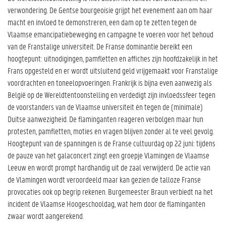
verwondering. De Gentse bourgeoisie grijpt het evenement aan om haar
macht en invloed te demonstreren, een dam op te zetten tegen de
Vlaamse emancipatiebeweging en campagne te voeren voor het behoud
van de Franstalige universiteit. De Franse dominantie bereikt een
hoogtepunt: uitnodigingen, pamfletten en affiches zijn hoofdzakelijk in het
Frans opgesteld en er wordt uitsluitend geld vrijgemaakt voor Franstalige
voordrachten en toneelopvoeringen. Frankrijk is bijna even aanwezig als
België op de Wereldtentoonstelling en verdedigt zijn invloedssfeer tegen
de voorstanders van de Vlaamse universiteit én tegen de (minimale)
Duitse aanwezigheid. De flaminganten reageren verbolgen maar hun
protesten, pamfletten, moties en vragen blijven zonder al te veel gevolg.
Hoogtepunt van de spanningen is de Franse cultuurdag op 22 juni: tijdens
de pauze van het galaconcert zingt een groepje Vlamingen de Vlaamse
Leeuw en wordt prompt hardhandig uit de zaal verwijderd. De actie van
de Vlamingen wordt veroordeeld maar kan gezien de talloze Franse
provocaties ook op begrip rekenen. Burgemeester Braun verbiedt na het
incident de Vlaamse Hoogeschooldag, wat hem door de flaminganten
zwaar wordt aangerekend.