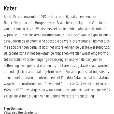
Kater
Als de Expo in november 1913 de deuren sluit, laat ze een enorme
financiële put achter. Burgemeester Braun beschuldigt er de Vlamingen
van met hun acties de Waalse bezoekers te hebben afgeschrikt. Anderen
wijten de lage bezoekersaantallen aan de ‘petitesse’ van de Expo. In ieder
geval wordt de economische boost die de Wereldtentoonstelling met zich
mee zou brengen gefnuikt door het uitbreken van de Eerste Wereldoorlog.
De groene zone in het toekomstige Miljoenenkwartier wordt omgevormd
tot moestuin voor de hongerige bevolking. Enkele van de paviljoenen
zullen nog even gebruikt worden als militaire opslagplaats maar worden
uiteindelijk bijna allemaal afgebroken. Het Floraliënpaleis dat nog steeds
dienst doet als evenementenhal en het Flandria Palace naast het station,
waar het laboratorium voor Gewapend Beton van Gustave Magnel tussen
1926 en 1937 gevestigd is en waar vandaag de administratie van de NMBS
zit, zijn de stille getuigen van de Gentse Wereldtentoonstelling.
Fien Danniau
Vakgroep Geschiedenis