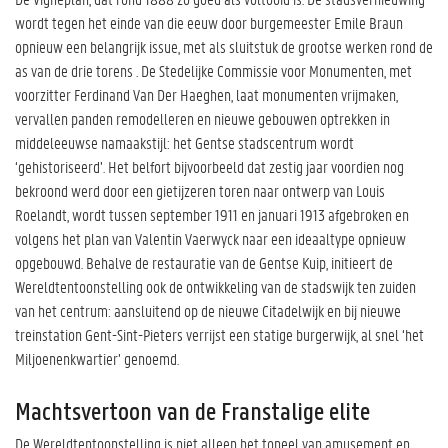
wordt tegen het einde van die eeuw door burgemeester Emile Braun
opnieuw een belangrijk issue, met als sluitstuk de grootse werken rond de
as van de drie torens . De Stedelijke Commissie voor Monumenten, met
voorzitter Ferdinand Van Der Haeghen, laat monumenten vrijmaken,
vervallen panden remodelleren en nieuwe gebouwen optrekken in
middeleeuwse namaakstijl: het Gentse stadscentrum wordt
‘gehistoriseerd’. Het belfort bijvoorbeeld dat zestig jaar voordien nog
bekroond werd door een gietijzeren toren naar ontwerp van Louis
Roelandt, wordt tussen september 1911 en januari 1913 afgebroken en
volgens het plan van Valentin Vaerwyck naar een ideaaltype opnieuw
opgebouwd. Behalve de restauratie van de Gentse Kuip, initieert de
Wereldtentoonstelling ook de ontwikkeling van de stadswijk ten zuiden
van het centrum: aansluitend op de nieuwe Citadelwijk en bij nieuwe
treinstation Gent-Sint-Pieters verrijst een statige burgerwijk, al snel ‘het
Miljoenenkwartier’ genoemd.
Machtsvertoon van de Franstalige elite
De Wereldtentoonstelling is niet alleen het toneel van amusement en