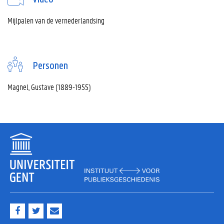
Mijlpalen van de vernederlandsing
Personen
Magnel, Gustave (1889-1955)
F
T
M
a
w
a