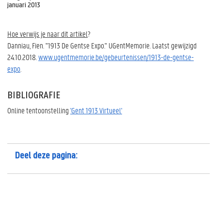
januari 2013
Hoe verwijs je naar dit artikel
?
Danniau, Fien. "1913 De Gentse Expo." UGentMemorie. Laatst gewijzigd
24.10.2018.
www.ugentmemorie.be/gebeurtenissen/1913-de-gentse-
expo
.
BIBLIOGRAFIE
Online tentoonstelling
'Gent 1913 Virtueel'
Deel deze pagina: