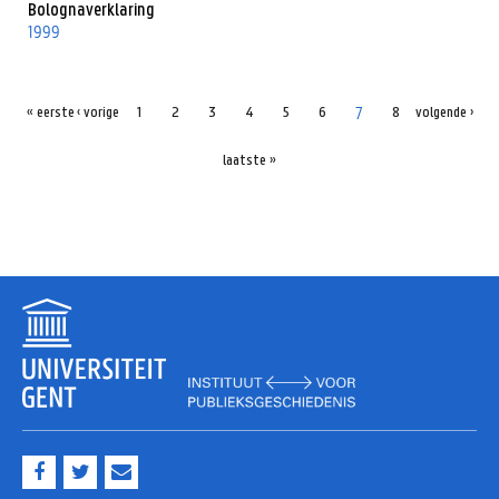
Bolognaverklaring
1999
7
« eerste
‹ vorige
1
2
3
4
5
6
8
volgende ›
laatste »
F
T
M
a
w
a