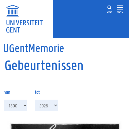
Overslaan en naar de inhoud gaan
ZOEK
MENU
UGentMemorie
Gebeurtenissen
van
tot
van
tot
jaar
jaar