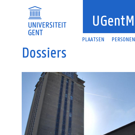
Overslaan en naar de inhoud gaan
UGentM
PLAATSEN
PERSONE
Dossiers