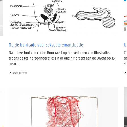
Op de barricade voor seksuele emancipatie
U
Na het verbod van rector Bouckaert op het vertonen van illustraties
Ci
tijdens de lezing 'pornografie: zin of onzin?' breekt aan de UGent op 13
d
maart...
s
> lees meer
>