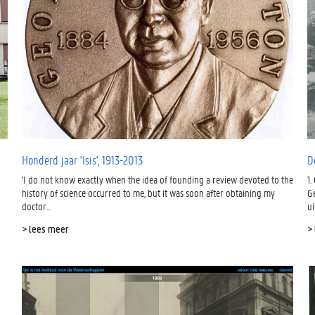
Honderd jaar 'Isis', 1913-2013
D
'I do not know exactly when the idea of founding a review devoted to the
1.
history of science occurred to me, but it was soon after obtaining my
G
doctor...
ui
> lees meer
>