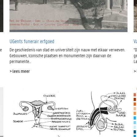
UGents funerair erfgoed
V
de
De geschiedenis van stad en universiteit zijn nauw met elkaar verweven.
"D
Gebouwen, iconische plaatsen en monumenten zijn daarvan de
g
permanente...
La
> lees meer
>