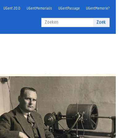
UGent 20.0
UGentMemorialis
UGentPassage
UGentMemorie?
Zoekveld
Zoek
Zoeken