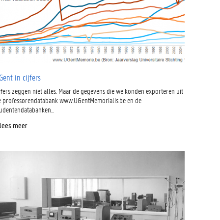
Gent in cijfers
jfers zeggen niet alles. Maar de gegevens die we konden exporteren uit
e professorendatabank www.UGentMemorialis.be en de
tudentendatabanken...
 lees meer