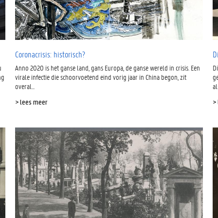
Coronacrisis: historisch?
D
u
Anno 2020 is het ganse land, gans Europa, de ganse wereld in crisis. Een
D
ng
virale infectie die schoorvoetend eind vorig jaar in China begon, zit
ge
overal...
al
> lees meer
>