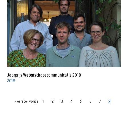
Jaarprijs Wetenschapscommunicatie 2018
2018
8
« eerste
‹ vorige
1
2
3
4
5
6
7