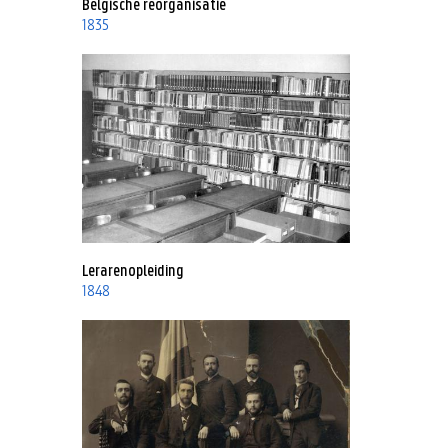
Belgische reorganisatie
1835
Lerarenopleiding
1848