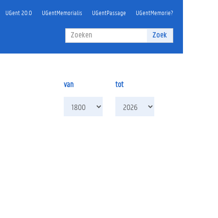
UGent 20.0
UGentMemorialis
UGentPassage
UGentMemorie?
Zoekveld
Zoek
Zoeken
van
tot
van
tot
jaar
jaar