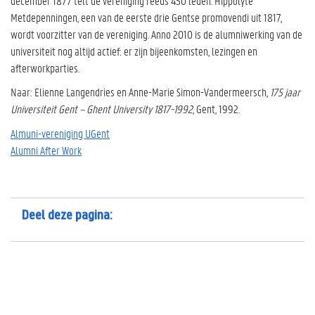
december 1877 telt de vereniging reeds 450 leden. Hippolyte
Metdepenningen, een van de eerste drie Gentse promovendi uit 1817,
wordt voorzitter van de vereniging. Anno 2010 is de alumniwerking van de
universiteit nog altijd actief: er zijn bijeenkomsten, lezingen en
afterworkparties.
Naar: Elienne Langendries en Anne-Marie Simon-Vandermeersch,
175 jaar
Universiteit Gent – Ghent University 1817-1992
, Gent, 1992.
Almuni-vereniging UGent
Alumni After Work
Deel deze pagina: