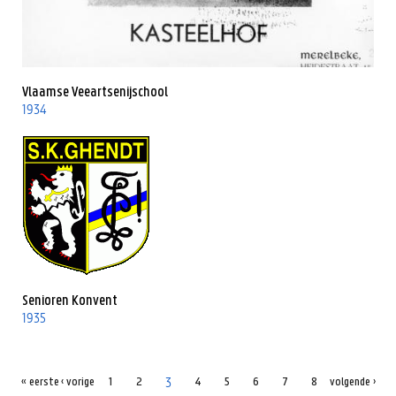
Vlaamse Veeartsenijschool
1934
Senioren Konvent
1935
3
« eerste
‹ vorige
1
2
4
5
6
7
8
volgende ›