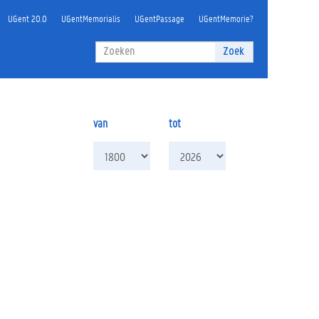
UGent 20.0
UGentMemorialis
UGentPassage
UGentMemorie?
Zoekveld
Zoek
Zoeken
van
tot
van
tot
jaar
jaar