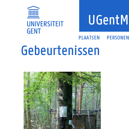
Overslaan en naar de inhoud gaan
UGentM
PLAATSEN
PERSONE
Gebeurtenissen