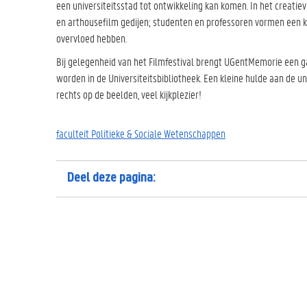
een universiteitsstad tot ontwikkeling kan komen. In het creatiev
en arthousefilm gedijen; studenten en professoren vormen een kri
overvloed hebben.
Bij gelegenheid van het Filmfestival brengt UGentMemorie een ga
worden in de Universiteitsbibliotheek. Een kleine hulde aan de u
rechts op de beelden, veel kijkplezier!
faculteit Politieke & Sociale Wetenschappen
Deel deze pagina: