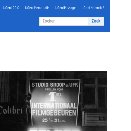
UGent 20.0
UGentMemorialis
UGentPassage
UGentMemorie?
Zoekveld
Zoek
Zoeken