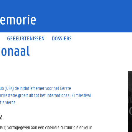
emorie
N
GEBEURTENISSEN
DOSSIERS
ionaal
ub (UFK) de initiatiefnemer voor het Eerste
festatie groeit uit tot het Internationaal Filmfestival
tie vierde.
74
991) vormgegeven aan een cinefiele cultuur die enkel in