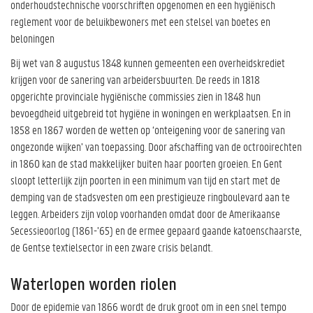
onderhoudstechnische voorschriften opgenomen en een hygiënisch
reglement voor de beluikbewoners met een stelsel van boetes en
beloningen
Bij wet van 8 augustus 1848 kunnen gemeenten een overheidskrediet
krijgen voor de sanering van arbeidersbuurten. De reeds in 1818
opgerichte provinciale hygiënische commissies zien in 1848 hun
bevoegdheid uitgebreid tot hygiëne in woningen en werkplaatsen. En in
1858 en 1867 worden de wetten op ‘onteigening voor de sanering van
ongezonde wijken’ van toepassing. Door afschaffing van de octrooirechten
in 1860 kan de stad makkelijker buiten haar poorten groeien. En Gent
sloopt letterlijk zijn poorten in een minimum van tijd en start met de
demping van de stadsvesten om een prestigieuze ringboulevard aan te
leggen. Arbeiders zijn volop voorhanden omdat door de Amerikaanse
Secessieoorlog (1861-’65) en de ermee gepaard gaande katoenschaarste,
de Gentse textielsector in een zware crisis belandt.
Waterlopen worden riolen
Door de epidemie van 1866 wordt de druk groot om in een snel tempo