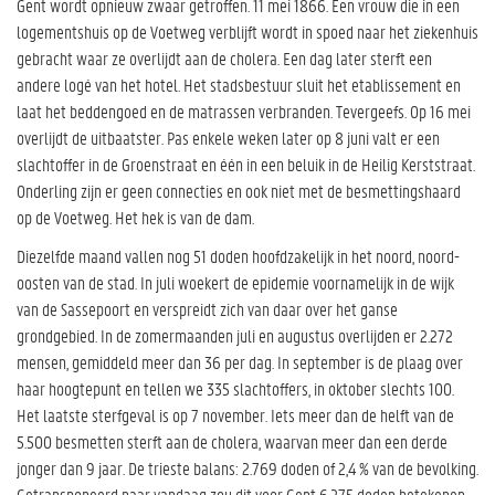
Gent wordt opnieuw zwaar getroffen. 11 mei 1866. Een vrouw die in een
logementshuis op de Voetweg verblijft wordt in spoed naar het ziekenhuis
gebracht waar ze overlijdt aan de cholera. Een dag later sterft een
andere logé van het hotel. Het stadsbestuur sluit het etablissement en
laat het beddengoed en de matrassen verbranden. Tevergeefs. Op 16 mei
overlijdt de uitbaatster. Pas enkele weken later op 8 juni valt er een
slachtoffer in de Groenstraat en één in een beluik in de Heilig Kerststraat.
Onderling zijn er geen connecties en ook niet met de besmettingshaard
op de Voetweg. Het hek is van de dam.
Diezelfde maand vallen nog 51 doden hoofdzakelijk in het noord, noord-
oosten van de stad. In juli woekert de epidemie voornamelijk in de wijk
van de Sassepoort en verspreidt zich van daar over het ganse
grondgebied. In de zomermaanden juli en augustus overlijden er 2.272
mensen, gemiddeld meer dan 36 per dag. In september is de plaag over
haar hoogtepunt en tellen we 335 slachtoffers, in oktober slechts 100.
Het laatste sterfgeval is op 7 november. Iets meer dan de helft van de
5.500 besmetten sterft aan de cholera, waarvan meer dan een derde
jonger dan 9 jaar. De trieste balans: 2.769 doden of 2,4 % van de bevolking.
Getransponeerd naar vandaag zou dit voor Gent 6.275 doden betekenen.