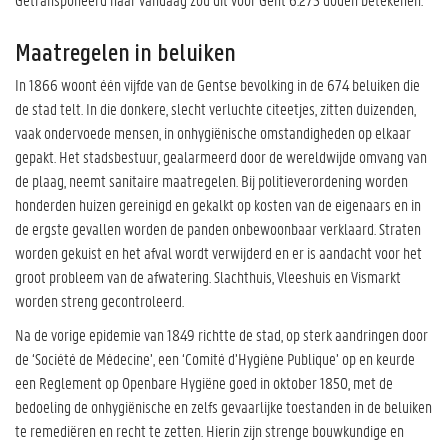
Maatregelen in beluiken
In 1866 woont één vijfde van de Gentse bevolking in de 674 beluiken die
de stad telt. In die donkere, slecht verluchte citeetjes, zitten duizenden,
vaak ondervoede mensen, in onhygiënische omstandigheden op elkaar
gepakt. Het stadsbestuur, gealarmeerd door de wereldwijde omvang van
de plaag, neemt sanitaire maatregelen. Bij politieverordening worden
honderden huizen gereinigd en gekalkt op kosten van de eigenaars en in
de ergste gevallen worden de panden onbewoonbaar verklaard. Straten
worden gekuist en het afval wordt verwijderd en er is aandacht voor het
groot probleem van de afwatering. Slachthuis, Vleeshuis en Vismarkt
worden streng gecontroleerd.
Na de vorige epidemie van 1849 richtte de stad, op sterk aandringen door
de ‘Société de Médecine’, een ‘Comité d’Hygiène Publique’ op en keurde
een Reglement op Openbare Hygiëne goed in oktober 1850, met de
bedoeling de onhygiënische en zelfs gevaarlijke toestanden in de beluiken
te remediëren en recht te zetten. Hierin zijn strenge bouwkundige en