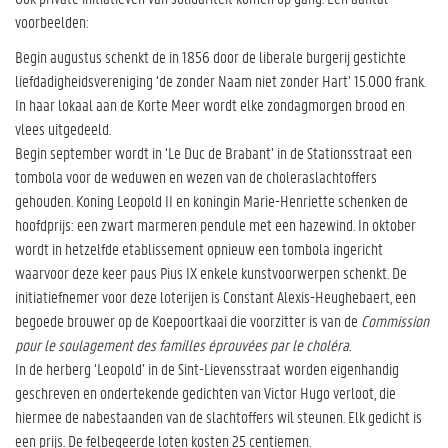
voorbeelden:
Begin augustus schenkt de in 1856 door de liberale burgerij gestichte
liefdadigheidsvereniging ‘de zonder Naam niet zonder Hart’ 15.000 frank.
In haar lokaal aan de Korte Meer wordt elke zondagmorgen brood en
vlees uitgedeeld.
Begin september wordt in ‘Le Duc de Brabant’ in de Stationsstraat een
tombola voor de weduwen en wezen van de choleraslachtoffers
gehouden. Koning Leopold II en koningin Marie-Henriette schenken de
hoofdprijs: een zwart marmeren pendule met een hazewind. In oktober
wordt in hetzelfde etablissement opnieuw een tombola ingericht
waarvoor deze keer paus Pius IX enkele kunstvoorwerpen schenkt. De
initiatiefnemer voor deze loterijen is Constant Alexis-Heughebaert, een
begoede brouwer op de Koepoortkaai die voorzitter is van de
Commission
pour le soulagement des familles éprouvées par le choléra.
In de herberg ‘Leopold’ in de Sint-Lievensstraat worden eigenhandig
geschreven en ondertekende gedichten van Victor Hugo verloot, die
hiermee de nabestaanden van de slachtoffers wil steunen. Elk gedicht is
een prijs. De felbegeerde loten kosten 25 centiemen.