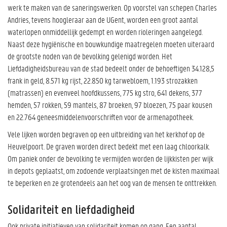
werk te maken van de saneringswerken. Op voorstel van schepen Charles
Andries, tevens hoogleraar aan de UGent, worden een groot aantal
waterlopen onmiddellijk gedempt en worden rioleringen aangelegd.
Naast deze hygiënische en bouwkundige maatregelen moeten uiteraard
de grootste noden van de bevolking gelenigd worden. Het
Liefdadigheidsbureau van de stad bedeelt onder de behoeftigen 34.128,5
frank in geld, 8.571 kg rijst, 22.850 kg tarwebloem, 1.193 strozakken
(matrassen) en evenveel hoofdkussens, 775 kg stro, 641 dekens, 377
hemden, 57 rokken, 59 mantels, 87 broeken, 97 bloezen, 75 paar kousen
en 22.764 geneesmiddelenvoorschriften voor de armenapotheek.
Vele lijken worden begraven op een uitbreiding van het kerkhof op de
Heuvelpoort. De graven worden direct bedekt met een laag chloorkalk.
Om paniek onder de bevolking te vermijden worden de lijkkisten per wijk
in depots geplaatst, om zodoende verplaatsingen met de kisten maximaal
te beperken en ze grotendeels aan het oog van de mensen te onttrekken.
Solidariteit en liefdadigheid
Ook private initiatieven van solidariteit komen op gang. Een aantal