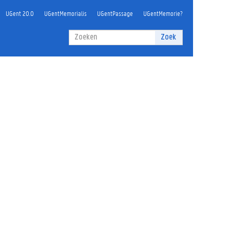
UGent 20.0
UGentMemorialis
UGentPassage
UGentMemorie?
Zoekveld
Zoek
Zoeken