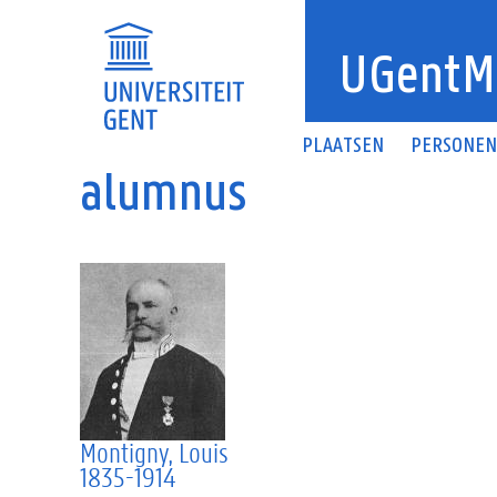
Overslaan en naar de inhoud gaan
UGentM
PLAATSEN
PERSONE
alumnus
Montigny, Louis
1835-1914