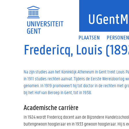
Overslaan en naar de inhoud gaan
UGentM
PLAATSEN
PERSONE
Fredericq, Louis (18
Na zijn studies aan het Koninklijk Atheneum in Gent trekt Louis P
in 1911 studies rechten aanvat. Tijdens de Eerste Wereldoorlog w
genomen. In 1919 promoveert hij tot doctor in de rechten met gr
bij het Hof van Beroep in Gent, tot in 1938.
Academische carrière
In 1924 wordt Fredericq docent aan de Bijzondere Handelsschool v
buitengewoon hoogleraar en in 1933 gewoon hoogleraar. Hij is een