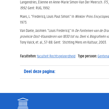
Langendries, Elienne en Anne-Marie Simon-Van Der Meersch.
175 
1992.
Gent: RUG, 1992.
Maes, L. "Fredericq, Louis Paul Simon." In
Winkler Prins Encyclope
1973.
Van Daele, Jasmien. "Louis Fredericq." In
De Fonteinen van de Oran
provincie Oost-Vlaanderen van 1830 tot nu. Deel 4. Biografieën
Tony Valck, et. al., 57-88. Gent: Stichting Mens en Kultuur, 2003.
Faculteiten:
faculteit Rechtsgeleerdheid
Type persoon:
Gentena
Deel deze pagina: