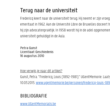
Terug naar de universiteit
Fredericq keert naar de universiteit terug. Hij neemt er zijn vroe
emeritaat in 1962. Aan de Université Libre de Bruxelles doceert h
hij zijn advocatenpraktijk. In 1958 wordt hij in de adel opgenome
universiteit gehuldigd in de Aula.
Petra Gunst
Licentiaat Geschiedenis
16 augustus 2010
Hoe verwijs je naar dit artikel?
Gunst, Petra. "Fredericq, Louis (1892-1981)." UGentMemorie. Laat
10.03.2015.
www.ugentmemorie.be/personen/fredericq-louis-18
BIBLIOGRAFIE
www.UGentMemorialis.be