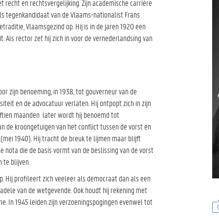
et recht en rechtsvergelijking. Zijn academische carrière
 als tegenkandidaat van de Vlaams-nationalist Frans
etraditie, Vlaamsgezind op. Hij is in de jaren 1920 een
. Als rector zet hij zich in voor de vernederlandsing van
door zijn benoeming, in 1938, tot gouverneur van de
teit en de advocatuur verlaten. Hij ontpopt zich in zijn
jftien maanden later wordt hij benoemd tot
van de kroongetuigen van het conflict tussen de vorst en
mei 1940). Hij tracht de breuk te lijmen maar blijft
che nota die de basis vormt van de beslissing van de vorst
te blijven.
op. Hij profileert zich veeleer als democraat dan als een
adele van de wetgevende. Ook houdt hij rekening met
e. In 1945 leiden zijn verzoeningspogingen evenwel tot