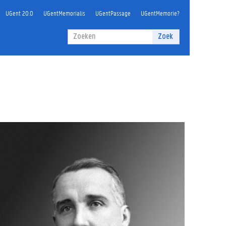
UGent 20.0
UGentMemorialis
UGentPassage
UGentMemorie?
Zoekveld
Zoek
Zoeken