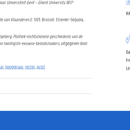
jaar Universiteit Gent – Ghent University 1817-
Ri
die van Vlaanderen
2: 503. Brussel: Elsevier-Sequoia,
jeberg. Politiek-institutionele geschiedenis van de
 van twintigste-eeuwse beleidsmakers
, uitgegeven door
Da
Fr
ar
,
hoogleraar
,
rector
,
jurist
Li