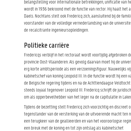
belangstelling voor internationale betrekkingen, unificatie van h
wordt in 1936 bekroond met de functie van rector. Hij haalt het
Daels. Nochtans stelt ook Fredericq zich, aansluitend bij de famili
voorstander van de volledige vernederlandsing van de universiteit
de recalcitrante ingenieursopleidingen.
Politieke carrière
Fredericqs verblijf in het rectoraat wordt voortijdig afgebroken 
provincie Oost-Vlaanderen. Als gevolg daarvan moet hij de universi
erg korte ambtsperiode als een verzoeningsfiguur. Nauwelijks vi
kabinetschef van koning Leopold III. In die functie wordt hij een 
de Belgische regering tijdens en na de Achttiendaagse Veldtocht (
steeds loyaal tegenover Leopold III. Fredericq schrijft de juridis
om als opperbevelhebber van het leger na de capitulatie in Laken 
Tijdens de bezetting stelt Fredericq zich voorzichtig en discreet 
tegenstander van de versterking van de uitvoerende macht ten n
een terugkeer van de geallieerden en van het vooroorlogse regim
een breuk met de koning en tot zijn ontslag als kabinetschef.