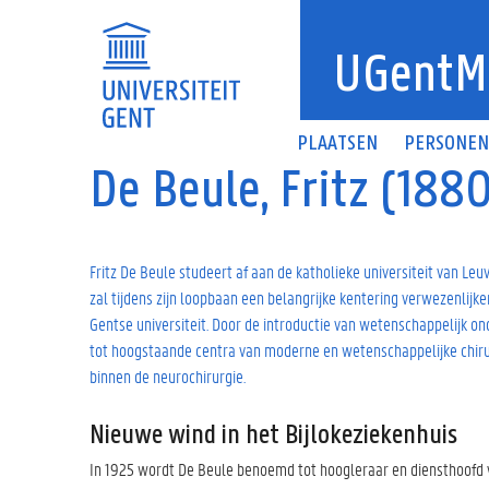
Overslaan en naar de inhoud gaan
UGentM
PLAATSEN
PERSONE
De Beule, Fritz (188
Fritz De Beule studeert af aan de katholieke universiteit van Leu
zal tijdens zijn loopbaan een belangrijke kentering verwezenlijke
Gentse universiteit. Door de introductie van wetenschappelijk on
tot hoogstaande centra van moderne en wetenschappelijke chiru
binnen de neurochirurgie.
Nieuwe wind in het Bijlokeziekenhuis
In 1925 wordt De Beule benoemd tot hoogleraar en diensthoofd va