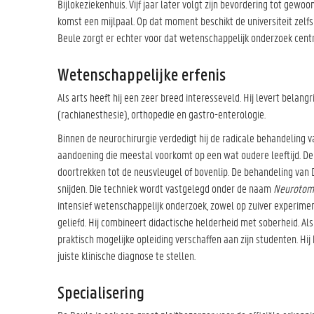
Bijlokeziekenhuis. Vijf jaar later volgt zijn bevordering tot gewo
komst een mijlpaal. Op dat moment beschikt de universiteit zelfs 
Beule zorgt er echter voor dat wetenschappelijk onderzoek centra
Wetenschappelijke erfenis
Als arts heeft hij een zeer breed interesseveld. Hij levert belang
(rachianesthesie), orthopedie en gastro-enterologie.
Binnen de neurochirurgie verdedigt hij de radicale behandeling v
aandoening die meestal voorkomt op een wat oudere leeftijd. De
doortrekken tot de neusvleugel of bovenlip. De behandeling van 
snijden. Die techniek wordt vastgelegd onder de naam
Neurotomi
intensief wetenschappelijk onderzoek, zowel op zuiver experimente
geliefd. Hij combineert didactische helderheid met soberheid. Als
praktisch mogelijke opleiding verschaffen aan zijn studenten. Hi
juiste klinische diagnose te stellen.
Specialisering