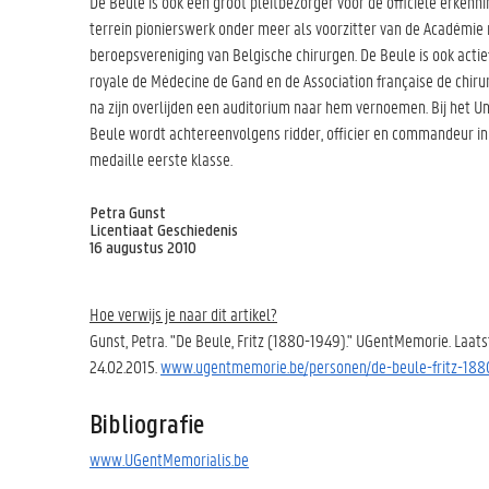
De Beule is ook een groot pleitbezorger voor de officiële erkenni
terrein pionierswerk onder meer als voorzitter van de Académie
beroepsvereniging van Belgische chirurgen. De Beule is ook actie
royale de Médecine de Gand en de Association française de chirur
na zijn overlijden een auditorium naar hem vernoemen. Bij het Un
Beule wordt achtereenvolgens ridder, officier en commandeur in 
medaille eerste klasse.
Petra Gunst
Licentiaat Geschiedenis
16 augustus 2010
Hoe verwijs je naar dit artikel?
Gunst, Petra. "De Beule, Fritz (1880-1949)." UGentMemorie. Laats
24.02.2015.
www.ugentmemorie.be/personen/de-beule-fritz-188
Bibliografie
www.UGentMemorialis.be