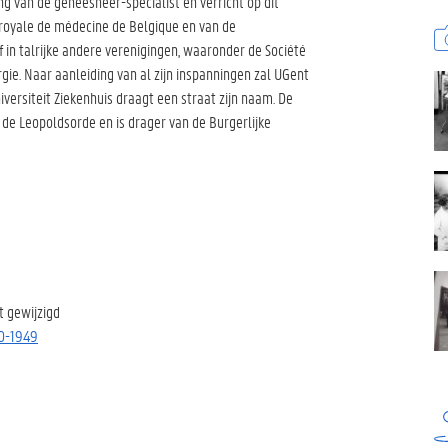
ng van de geneesheer-specialist en verricht op dit
 royale de médecine de Belgique en van de
f in talrijke andere verenigingen, waaronder de Société
gie. Naar aanleiding van al zijn inspanningen zal UGent
iversiteit Ziekenhuis draagt een straat zijn naam. De
de Leopoldsorde en is drager van de Burgerlijke
t gewijzigd
0-1949