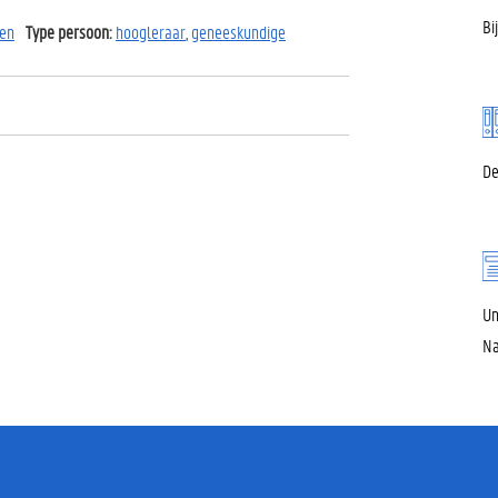
Bi
pen
Type persoon:
hoogleraar
,
geneeskundige
De
Un
Na