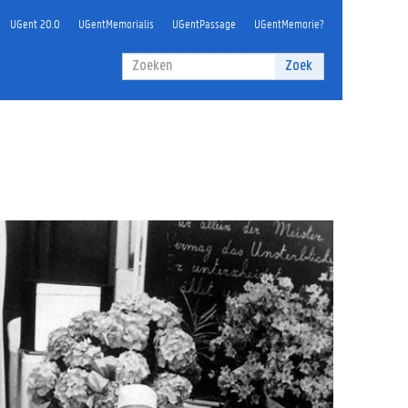
UGent 20.0
UGentMemorialis
UGentPassage
UGentMemorie?
Zoekveld
Zoek
Zoeken