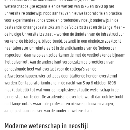
wetenschappelijke expansie en de wetten van 1876 en 1890 op het
universitaire onderwijs, nood aan tal van nieuwe laboratoria en practica
voor experimenteel onderzoek en proefondervindelijk onderwijs. In de
bestaande, onaangepaste lokalen in de Voldersstraat en de Lange Meer –
de huidige Universiteitsstraat – worden de limieten van de infrastructuur
verkend: de histologie, bijvoorbeeld, belandt in een eindeloze zoektocht
naar laboratoriumruimte eerst in de antichambre van de ‘beheerder-
inspecteur’, daarna op een zolderkamertje met de veelbetekende bijnaam
‘het duivenkot’. Aan de andere kant veroorzaken de proefdieren van
geneeskunde heel wat overlast voor de collega’s van de
alfawetenschappen, wier colleges door blaffende honden overstemd
worden. Een laboratoriumbrand in de nacht van 5 op 6 oktober 1898
maakt duidelijk tot wat voor een explosieve situatie wetenschap in de
binnenstad kan leiden. De academische overheid wordt dan ook bestookt
met lange nota’s waarin de professoren nieuwe gebouwen vragen,
aangepast aan de eisen van de moderne wetenschap.
Moderne wetenschap in neostijl