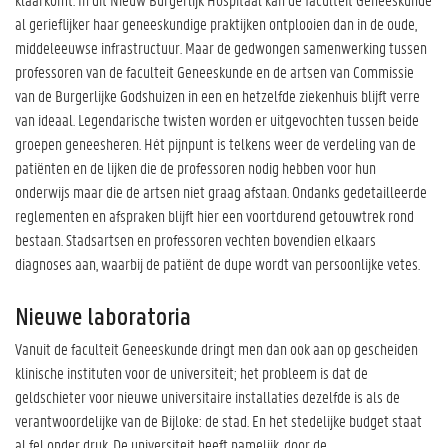
al gerieflijker haar geneeskundige praktijken ontplooien dan in de oude,
middeleeuwse infrastructuur. Maar de gedwongen samenwerking tussen
professoren van de faculteit Geneeskunde en de artsen van Commissie
van de Burgerlijke Godshuizen in een en hetzelfde ziekenhuis blijft verre
van ideaal. Legendarische twisten worden er uitgevochten tussen beide
groepen geneesheren. Hét pijnpunt is telkens weer de verdeling van de
patiënten en de lijken die de professoren nodig hebben voor hun
onderwijs maar die de artsen niet graag afstaan. Ondanks gedetailleerde
reglementen en afspraken blijft hier een voortdurend getouwtrek rond
bestaan. Stadsartsen en professoren vechten bovendien elkaars
diagnoses aan, waarbij de patiënt de dupe wordt van persoonlijke vetes.
Nieuwe laboratoria
Vanuit de faculteit Geneeskunde dringt men dan ook aan op gescheiden
klinische instituten voor de universiteit; het probleem is dat de
geldschieter voor nieuwe universitaire installaties dezelfde is als de
verantwoordelijke van de Bijloke: de stad. En het stedelijke budget staat
al fel onder druk. De universiteit heeft namelijk, door de