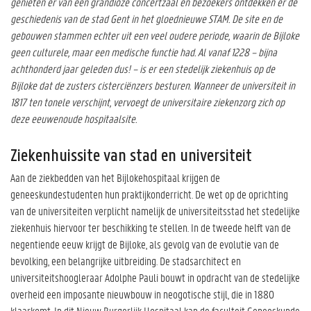
genieten er van een grandioze concertzaal en bezoekers ontdekken er de
geschiedenis van de stad Gent in het gloednieuwe STAM. De site en de
gebouwen stammen echter uit een veel oudere periode, waarin de Bijloke
geen culturele, maar een medische functie had. Al vanaf 1228 – bijna
achthonderd jaar geleden dus! – is er een stedelijk ziekenhuis op de
Bijloke dat de zusters cisterciënzers besturen. Wanneer de universiteit in
1817 ten tonele verschijnt, vervoegt de universitaire ziekenzorg zich op
deze eeuwenoude hospitaalsite.
Ziekenhuissite van stad en universiteit
Aan de ziekbedden van het Bijlokehospitaal krijgen de
geneeskundestudenten hun praktijkonderricht. De wet op de oprichting
van de universiteiten verplicht namelijk de universiteitsstad het stedelijke
ziekenhuis hiervoor ter beschikking te stellen. In de tweede helft van de
negentiende eeuw krijgt de Bijloke, als gevolg van de evolutie van de
bevolking, een belangrijke uitbreiding. De stadsarchitect en
universiteitshoogleraar Adolphe Pauli bouwt in opdracht van de stedelijke
overheid een imposante nieuwbouw in neogotische stijl, die in 1880
klaarkomt. In dit Nieuw Burgerlijk Hospitaal kan de faculteit Geneeskunde