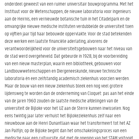
onderdeel geweest van een ruimer universitair bouwprogramma. Met het
Instituut voor de Wetenschappen, de nieuwe laboratoria voor ingenieurs
aan de Heirnis, een vernieuwde botanische tuin in het Citadelpark en de
omvangrijke nieuwe medische instituten verdubbelde de universiteit toen
op vijftien jaar tijd haar bebouwde oppervlakte. Voor de stad betekenden
deze werken een laatste financiële aderlating, alvorens de
verantwoordelijkheid voor de universiteitsgebouwen naar het niveau van
de stad werd overgeheveld. Dat gebeurde in 1928, bij de voorbereiding
van een nieuw masterplan, waarin een bibliotheek, gebouwen voor
Landbouwwetenschappen en Diergeneeskunde, nieuwe technische
laboratoria én een zelfstandig academisch ziekenhuis voorzien werden.
Maar de bouw van een nieuw ziekenhuis bleek een nog veel grotere
lijdensweg te worden dan de onderneming van Cloquet: pas aan het einde
van de jaren 1960 zouden de laatste medische afdelingen van de
universiteit de Bijloke voor het UZ aan de Sterre kunnen inwisselen. Nog
eens twintig jaar later verhuist het Bijlokeziekenhuis zelf naar een
nieuwbouw aan de Henri Dunantlaan waar het transformeert tot het AZ
Jan Palfijn; op de Bijloke begint dan het omschakelingsproces van een
medische naar een cultuursite, dat met de opening van het STAM voltooid