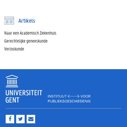
Artikels
Naar een Academisch Ziekenhuis
Gerechtelijke geneeskunde
Verloskunde
F
T
M
a
w
a
c
i
i