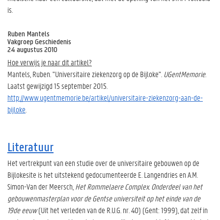
is.
Ruben Mantels
Vakgroep Geschiedenis
24 augustus 2010
Hoe verwijs je naar dit artikel?
Mantels, Ruben. "Universitaire ziekenzorg op de Bijloke".
UGentMemorie
.
Laatst gewijzigd 15 september 2015.
http://www.ugentmemorie.be/artikel/universitaire-ziekenzorg-aan-de-
bijloke
.
Literatuur
Het vertrekpunt van een studie over de universitaire gebouwen op de
Bijlokesite is het uitstekend gedocumenteerde E. Langendries en A.M.
Simon-Van der Meersch,
Het Rommelaere Complex. Onderdeel van het
gebouwenmasterplan voor de Gentse universiteit op het einde van de
19de eeuw
(Uit het verleden van de R.U.G. nr. 40) (Gent: 1999), dat zelf in