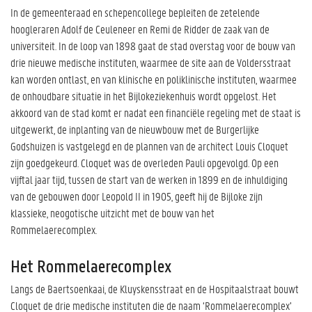
In de gemeenteraad en schepencollege bepleiten de zetelende
hoogleraren Adolf de Ceuleneer en Remi de Ridder de zaak van de
universiteit. In de loop van 1898 gaat de stad overstag voor de bouw van
drie nieuwe medische instituten, waarmee de site aan de Voldersstraat
kan worden ontlast, en van klinische en poliklinische instituten, waarmee
de onhoudbare situatie in het Bijlokeziekenhuis wordt opgelost. Het
akkoord van de stad komt er nadat een financiële regeling met de staat is
uitgewerkt, de inplanting van de nieuwbouw met de Burgerlijke
Godshuizen is vastgelegd en de plannen van de architect Louis Cloquet
zijn goedgekeurd. Cloquet was de overleden Pauli opgevolgd. Op een
vijftal jaar tijd, tussen de start van de werken in 1899 en de inhuldiging
van de gebouwen door Leopold II in 1905, geeft hij de Bijloke zijn
klassieke, neogotische uitzicht met de bouw van het
Rommelaerecomplex.
Het Rommelaerecomplex
Langs de Baertsoenkaai, de Kluyskensstraat en de Hospitaalstraat bouwt
Cloquet de drie medische instituten die de naam ‘Rommelaerecomplex’