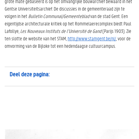
grote mate gebaseerd is op het omvangrijke bouwarchief bewaard in het
Gentse Universiteitsarchief. De discussies in de gemeenteraad zijn te
volgen in het
Bulletin Communal/Gemeenteblad
van de stad Gent. Een
eigentijdse architecturale kritiek op het Rommelaerecomplex biedt Paul
Lafollye,
Les Nouveaux Instituts de l’Université de Gand
(Parijs 1903). Zie
ten slotte de website van het STAM,
http://www.stamgent.be/nl/
, voor de
omvorming van de Bijloke tot een hedendaagse cultuurcampus.
Deel deze pagina: