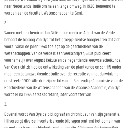
naar Nederlands-Indië om na een lange omweg, in 1926, benoemd te
worden aan de faculteit Wetenschappen te Gent.
2.
Samen met de chemicus Jan Gillis en de medicus Albert van de Velde
behoort de bioloog Van Oye tot het groepje Gentse hoogleraren dat zich
vooral vanaf de jaren 1940 toelegt op de geschiedenis van de
Wetenschappen. Van de Velde is een veelschrijver, Gillis publiceert
voornamelijk over August Kékulé en de negentiende-eeuwse scheikunde,
Van Oye richt zich op de ontwikkeling van de plantkunde en schrijft onder
meer een belangwekkende studie over de receptie van het darwinisme
omstreeks 1900. Alle drie zijn ze lid van de Bestendige Commissie voor de
Geschiedenis van de Wetenschappen van de Vlaamse Academie, Van Oye
wordt er na 1945 eerst secretaris, later voorzitter van.
3.
Bovenal wordt Van Oye de bibliograaf en chroniqueur van zijn generatie.
Hij verzorgt diverse inventariserende bijdragen omtrent het domein van
de wetenschapsgeschiedenis; met name zijn
Bijdragen der Universiteit