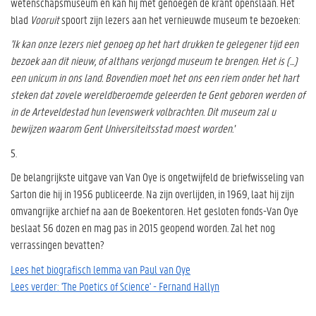
wetenschapsmuseum en kan hij met genoegen de krant openslaan. Het
blad
Vooruit
spoort zijn lezers aan het vernieuwde museum te bezoeken:
'Ik kan onze lezers niet genoeg op het hart drukken te gelegener tijd een
bezoek aan dit nieuw, of althans verjongd museum te brengen. Het is (...)
een unicum in ons land. Bovendien moet het ons een riem onder het hart
steken dat zovele wereldberoemde geleerden te Gent geboren werden of
in de Arteveldestad hun levenswerk volbrachten. Dit museum zal u
bewijzen waarom Gent Universiteitsstad moest worden.'
5.
De belangrijkste uitgave van Van Oye is ongetwijfeld de briefwisseling van
Sarton die hij in 1956 publiceerde. Na zijn overlijden, in 1969, laat hij zijn
omvangrijke archief na aan de Boekentoren. Het gesloten fonds-Van Oye
beslaat 56 dozen en mag pas in 2015 geopend worden. Zal het nog
verrassingen bevatten?
Lees het biografisch lemma van Paul van Oye
Lees verder: 'The Poetics of Science' - Fernand Hallyn