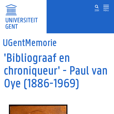
Overslaan en naar de inhoud gaan
ZOEK
MENU
UGentMemorie
'Bibliograaf en
chroniqueur' - Paul van
Oye (1886-1969)