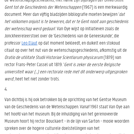
Gent tot de Geschiedenis der Wetenschappen
(1967) is een merkwaardig
document. Meer dan vijftig bladzijden bibliografie moeten bewijzen '
dat
het volkomen onjuist is te beweren, dat er te Gent nooit aan geschiedenis
der wetenschap werd gedaan
'. Van Oye wijst op initiatieven zoals de
Jonckheereleerstoel over de 'Geschiedenis van de Geneeskunde', die
professor
Leo Elaut
op dat moment bekleedt, en duikelt een stokoud
citaat op over het nut van de wetenschapsgeschiedenis, afkomstig uit de
Oratio de utilitate Studii Historiae Scientiarum physicarum
(1819) van
rector Frans-Peter Cassel uit 1819. '
Gent is zeker de eerste Belgische
universiteit waar (...) een rectorale rede met dit onderwerp uitgesproken
werd
', heet het niet zonder trots.
4.
Van dichtbij is hij ook betrokken bij de oprichting van het Gentse Museum
van de Geschiedenis van de Wetenschappen. Vanaf 1961 staat Van Oye aan
het hoofd van het museum. Bij de inhuldiging van het gerenoveerde
Museum hoort hij rector Bouckaert - in de lijn van Sarton - mooie woorden
spreken over de hogere culturele doelstellingen van het