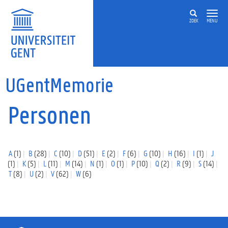
Overslaan en naar de inhoud gaan
ZOEK
MENU
UGentMemorie
Personen
A
(1)
B
(28)
C
(10)
D
(51)
E
(2)
F
(6)
G
(10)
H
(16)
I
(1)
J
(1)
K
(5)
L
(11)
M
(14)
N
(1)
O
(1)
P
(10)
Q
(2)
R
(9)
S
(14)
T
(8)
U
(2)
V
(62)
W
(6)