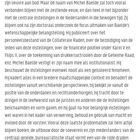
zijn oeuvre aan bod. Maar de naam van Michel Baelde zal toch vooral
verbonden blijven met de zestiende eeuw, en dan heel in het bijzonder
met de centrale instellingen in de Nederlanden in die bewogen tijd. Zij
blijven ook na zijn doctoraal onderzoek de focus uitmaken van Baelde's
wetenschappelijke belangstelling. Hij publiceert over het
personeelsbestand van de Collaterale Raden, over de bezoldiging van de
leden van deze instellingen, over de financiële politiek onder Karel V en
Filips II, over de toekenning van drukkersoctrooien door de Geheime Raad,
enz. Michel Baelde vestigt er zijn naam mee als institutionalist. Hij
beschouwt de instellingen evenwel nooit als een geïsoleerd fenomeen.
Hij kadert alles in een bredere maatschappelijke context en benadert de
instellingen vanuit verschillende perspectieven, hij bekijkt ze vanuit de
positie van de onderdanen en rechtsonderhorigen, hij tracht door te
dringen in de leefwereld van de juristen en anderen die de instellingen
belichaamden en vorm gaven, en hij gaat na hoe belangrijk instellingen
wel waren in het kader van verwerving, behoud en gebruik van macht en
invloed door de vorsten. Vooral deze laatste problematiek zal hem altijd
blijven boeien, de uitbouw door de soeverein en zijn medestanders van de
centraal geleide, bureaucratische staat vormt een van de rode draden