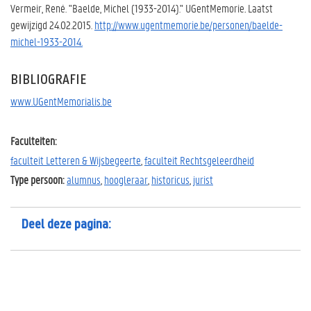
Vermeir, René. "Baelde, Michel (1933-2014)." UGentMemorie
.
Laatst
gewijzigd 24.02.2015.
http://www.ugentmemorie.be/personen/baelde-
michel-1933-2014.
BIBLIOGRAFIE
www.UGentMemorialis.be
Faculteiten:
faculteit Letteren & Wijsbegeerte
,
faculteit Rechtsgeleerdheid
Type persoon:
alumnus
,
hoogleraar
,
historicus
,
jurist
Deel deze pagina: