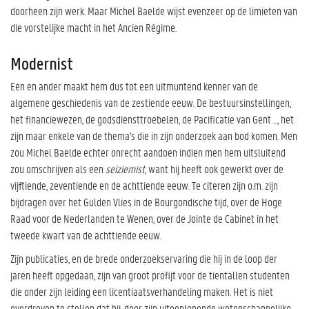
doorheen zijn werk. Maar Michel Baelde wijst evenzeer op de limieten van
die vorstelijke macht in het Ancien Régime.
Modernist
Eén en ander maakt hem dus tot een uitmuntend kenner van de
algemene geschiedenis van de zestiende eeuw. De bestuursinstellingen,
het financiewezen, de godsdiensttroebelen, de Pacificatie van Gent ..., het
zijn maar enkele van de thema's die in zijn onderzoek aan bod komen. Men
zou Michel Baelde echter onrecht aandoen indien men hem uitsluitend
zou omschrijven als een
seiziemist
, want hij heeft ook gewerkt over de
vijftiende, zeventiende en de achttiende eeuw. Te citeren zijn o.m. zijn
bijdragen over het Gulden Vlies in de Bourgondische tijd, over de Hoge
Raad voor de Nederlanden te Wenen, over de Jointe de Cabinet in het
tweede kwart van de achttiende eeuw.
Zijn publicaties, en de brede onderzoekservaring die hij in de loop der
jaren heeft opgedaan, zijn van groot profijt voor de tientallen studenten
die onder zijn leiding een licentiaatsverhandeling maken. Het is niet
overdreven te stellen dat hij, door zijn uiteenlopende wetenschappelijke