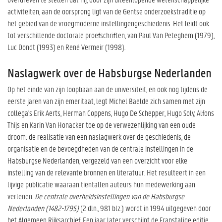
activiteiten, aan de oorsprong ligt van de Gentse onderzoekstraditie op
het gebied van de vroegmoderne instellingengeschiedenis. Het leidt ook
tot verschillende doctorale proefschriften, van Paul Van Peteghem (1979),
Luc Dondt (1993) en René Vermeir (1998).
Naslagwerk over de Habsburgse Nederlanden
Op het einde van zijn loopbaan aan de universiteit, en ook nog tijdens de
eerste jaren van zijn emeritaat, legt Michel Baelde zich samen met zijn
collega's Erik Aerts, Herman Coppens, Hugo De Schepper, Hugo Soly, Alfons
Thijs en Karin Van Honacker toe op de verwezenlijking van een oude
droom: de realisatie van een naslagwerk over de geschiedenis, de
organisatie en de bevoegdheden van de centrale instellingen in de
Habsburgse Nederlanden, vergezeld van een overzicht voor elke
instelling van de relevante bronnen en literatuur. Het resulteert in een
lijvige publicatie waaraan tientallen auteurs hun medewerking aan
verlenen.
De centrale overheidsinstellingen van de Habsburgse
Nederlanden (1482-1795)
(2 dln., 981 blz.) wordt in 1994 uitgegeven door
het Algemeen Rijksarchief. Een jaar later verschijnt de Franstalige editie.