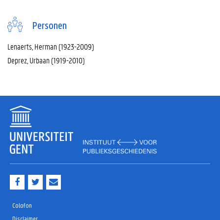
Personen
Lenaerts, Herman (1923-2009)
Deprez, Urbaan (1919-2010)
F
T
M
a
w
a
c
i
i
e
t
l
Colofon
b
t
Disclaimer