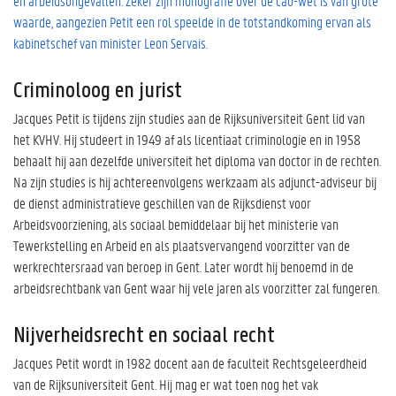
en arbeidsongevallen. Zeker zijn monografie over de cao-wet is van grote
waarde, aangezien Petit een rol speelde in de totstandkoming ervan als
kabinetschef van minister Leon Servais.
Criminoloog en jurist
Jacques Petit is tijdens zijn studies aan de Rijksuniversiteit Gent lid van
het KVHV. Hij studeert in 1949 af als licentiaat criminologie en in 1958
behaalt hij aan dezelfde universiteit het diploma van doctor in de rechten.
Na zijn studies is hij achtereenvolgens werkzaam als adjunct-adviseur bij
de dienst administratieve geschillen van de Rijksdienst voor
Arbeidsvoorziening, als sociaal bemiddelaar bij het ministerie van
Tewerkstelling en Arbeid en als plaatsvervangend voorzitter van de
werkrechtersraad van beroep in Gent. Later wordt hij benoemd in de
arbeidsrechtbank van Gent waar hij vele jaren als voorzitter zal fungeren.
Nijverheidsrecht en sociaal recht
Jacques Petit wordt in 1982 docent aan de faculteit Rechtsgeleerdheid
van de Rijksuniversiteit Gent. Hij mag er wat toen nog het vak