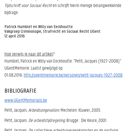
Tijdschrift voor Sociaal Recht
en schrijft hierin menige belangwekkende
bijdrage.
Patrick Humblet en Willy van Eeckhoutte
Vakgroep Criminologie, Strafrecht en Sociaal Recht UGent
12 april 2016
Hoe verwijs je naar dit artikel
?
Humblet, Patrick en Willy van Eeckhoutte. "Petit, Jacques (1927-2008)."
UGentMemorie. Laatst gewijzigd op
01.08.2016.
http://ugentmemorie.be/personen/petit-jacques-1927-2008
.
BIBLIOGRAFIE
www.UGentMemorialis.be
Petit, Jacques.
Arbeidsongevallen
. Mechelen: Kluwer, 2005.
Petit, Jacques.
De arbeidstijdregeling
. Brugge : Die Keure, 2001.
Petit, Jacques.
De collectieve arbeidsovereenkomsten en de paritaire