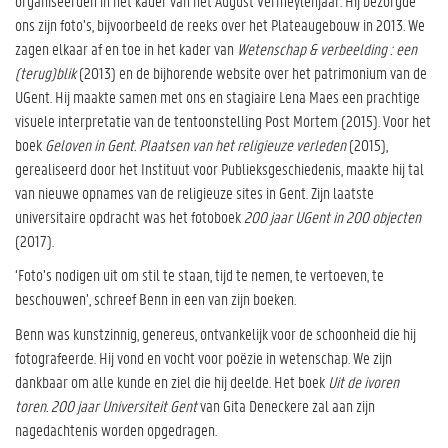
organiseerden in het kader van het August Vermeylenjaar. Hij bezorgde
ons zijn foto’s, bijvoorbeeld de reeks over het Plateaugebouw in 2013. We
zagen elkaar af en toe in het kader van
Wetenschap & verbeelding : een
(terug)blik
(2013) en de bijhorende website over het patrimonium van de
UGent. Hij maakte samen met ons en stagiaire Lena Maes een prachtige
visuele interpretatie van de tentoonstelling Post Mortem (2015). Voor het
boek
Geloven in Gent. Plaatsen van het religieuze verleden
(2015),
gerealiseerd door het Instituut voor Publieksgeschiedenis, maakte hij tal
van nieuwe opnames van de religieuze sites in Gent. Zijn laatste
universitaire opdracht was het fotoboek
200 jaar UGent in 200 objecten
(2017).
‘Foto’s nodigen uit om stil te staan, tijd te nemen, te vertoeven, te
beschouwen’, schreef Benn in een van zijn boeken.
Benn was kunstzinnig, genereus, ontvankelijk voor de schoonheid die hij
fotografeerde. Hij vond en vocht voor poëzie in wetenschap. We zijn
dankbaar om alle kunde en ziel die hij deelde. Het boek
Uit de ivoren
toren. 200 jaar Universiteit Gent
van Gita Deneckere zal aan zijn
nagedachtenis worden opgedragen.