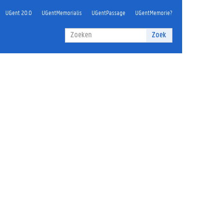
UGent 20.0
UGentMemorialis
UGentPassage
UGentMemorie?
Zoekveld
Zoek
Zoeken