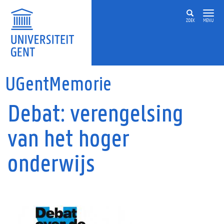
Overslaan en naar de inhoud gaan
ZOEK
MENU
UGentMemorie
Debat: verengelsing
van het hoger
onderwijs