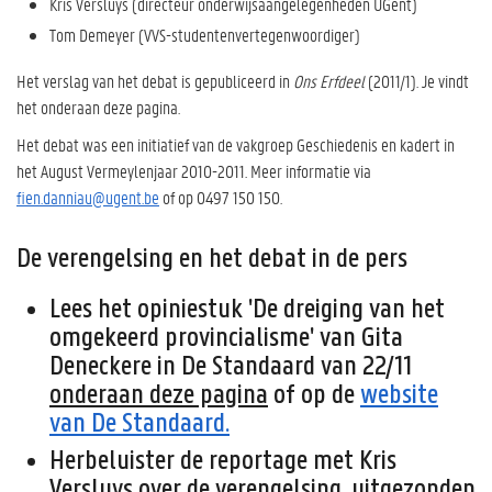
Kris Versluys (directeur onderwijsaangelegenheden UGent)
Tom Demeyer (VVS-studentenvertegenwoordiger)
Het verslag van het debat is gepubliceerd in
Ons Erfdeel
(2011/1). Je vindt
het onderaan deze pagina.
Het debat was een initiatief van de vakgroep Geschiedenis en kadert in
het August Vermeylenjaar 2010-2011. Meer informatie via
fien.danniau@ugent.be
of op 0497 150 150.
De verengelsing en het debat in de pers
Lees het opiniestuk 'De dreiging van het
omgekeerd provincialisme' van Gita
Deneckere in De Standaard van 22/11
onderaan deze pagina
of op de
website
van De Standaard.
Herbeluister de reportage met Kris
Versluys over de verengelsing, uitgezonden